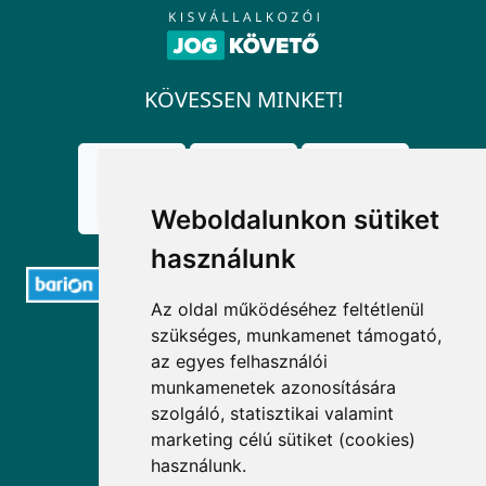
KÖVESSEN MINKET!
Weboldalunkon sütiket
használunk
Az oldal működéséhez feltétlenül
szükséges, munkamenet támogató,
ELÉRHETŐSÉGEK
az egyes felhasználói
munkamenetek azonosítására
+36 1 880 7600
szolgáló, statisztikai valamint
info@mprx.hu
marketing célú sütiket (cookies)
használunk.