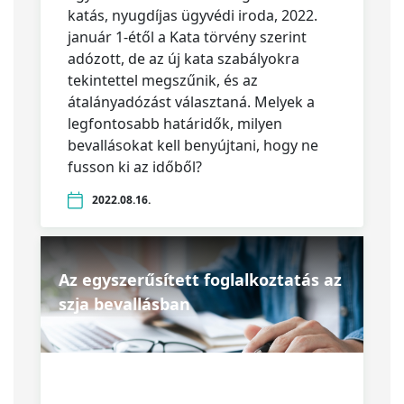
katás, nyugdíjas ügyvédi iroda, 2022.
január 1-étől a Kata törvény szerint
adózott, de az új kata szabályokra
tekintettel megszűnik, és az
átalányadózást választaná. Melyek a
legfontosabb határidők, milyen
bevallásokat kell benyújtani, hogy ne
fusson ki az időből?
2022.08.16.
Az egyszerűsített foglalkoztatás az
szja bevallásban