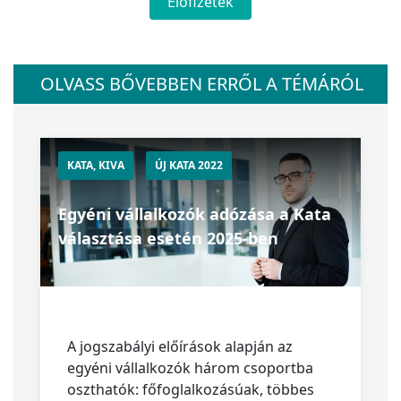
Előfizetek
OLVASS BŐVEBBEN ERRŐL A TÉMÁRÓL
KATA, KIVA
ÚJ KATA 2022
Egyéni vállalkozók adózása a Kata
választása esetén 2025-ben
A jogszabályi előírások alapján az
egyéni vállalkozók három csoportba
oszthatók: főfoglalkozásúak, többes