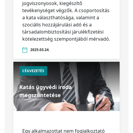
jogviszonyosok, kiegészítő
tevékenységet végzők. A csoportosítás
a kata választhatósága, valamint a
szociális hozzájárulási adó és a
társadalombiztosítási járulékfizetési
kötelezettség szempontjából mérvadó.
2025.03.24.
CÉGVEZETÉS
Katás ügyvédi iroda
megszüntetése
Egy alkalmazottat nem foglalkoztató