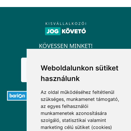
KÖVESSEN MINKET!
Weboldalunkon sütiket
használunk
Az oldal működéséhez feltétlenül
szükséges, munkamenet támogató,
az egyes felhasználói
ELÉRHETŐSÉGEK
munkamenetek azonosítására
szolgáló, statisztikai valamint
+36 1 880 7600
marketing célú sütiket (cookies)