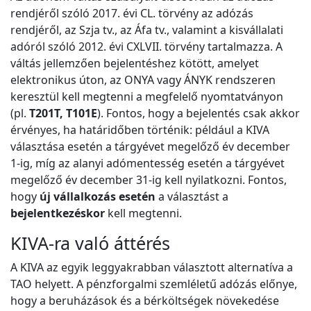
rendjéről szóló 2017. évi CL. törvény az adózás
rendjéről, az Szja tv., az Áfa tv., valamint a kisvállalati
adóról szóló 2012. évi CXLVII. törvény tartalmazza. A
váltás jellemzően bejelentéshez kötött, amelyet
elektronikus úton, az ONYA vagy ÁNYK rendszeren
keresztül kell megtenni a megfelelő nyomtatványon
(pl.
T201T, T101E
). Fontos, hogy a bejelentés csak akkor
érvényes, ha határidőben történik: például a KIVA
választása esetén a tárgyévet megelőző év december
1-ig, míg az alanyi adómentesség esetén a tárgyévet
megelőző év december 31-ig kell nyilatkozni. Fontos,
hogy
új vállalkozás esetén
a választást a
bejelentkezéskor
kell megtenni.
KIVA-ra való áttérés
A KIVA az egyik leggyakrabban választott alternatíva a
TAO helyett. A pénzforgalmi szemléletű adózás előnye,
hogy a beruházások és a bérköltségek növekedése