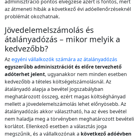
adminisztráció pontos elvégzése azért is fontos, mert
az átmeneti hibák a következő évi adóellenőrzéseknél
problémát okozhatnak.
Jövedelemelszámolás és
átalányadózás – mikor melyik a
kedvezőbb?
Az
egyéni vállalkozók számára az átalányadózás
egyszerűbb adminisztrációt és előre tervezhető
adóterhet jelent
, ugyanakkor nem minden esetben
kedvezőbb a tételes költségelszámolásnál. Az
átalányadó alapja a bevétel jogszabályban
meghatározott összeg, ezért magas költséghányad
mellett a jövedelemelszámolás lehet előnyösebb. Az
átalányadózás akkor választható, ha az éves bevétel
nem haladja meg a törvényben meghatározott bevételi
korlátot. Ellenkező esetben a választás joga
megszűnik, és a vállalkozónak a
következő adóévben