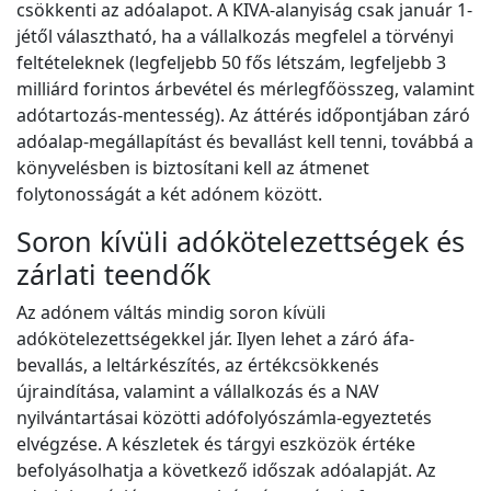
csökkenti az adóalapot. A KIVA-alanyiság csak január 1-
jétől választható, ha a vállalkozás megfelel a törvényi
feltételeknek (legfeljebb 50 fős létszám, legfeljebb 3
milliárd forintos árbevétel és mérlegfőösszeg, valamint
adótartozás-mentesség). Az áttérés időpontjában záró
adóalap-megállapítást és bevallást kell tenni, továbbá a
könyvelésben is biztosítani kell az átmenet
folytonosságát a két adónem között.
Soron kívüli adókötelezettségek és
zárlati teendők
Az adónem váltás mindig soron kívüli
adókötelezettségekkel jár. Ilyen lehet a záró áfa-
bevallás, a leltárkészítés, az értékcsökkenés
újraindítása, valamint a vállalkozás és a NAV
nyilvántartásai közötti adófolyószámla-egyeztetés
elvégzése. A készletek és tárgyi eszközök értéke
befolyásolhatja a következő időszak adóalapját. Az