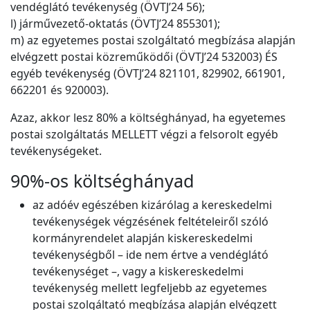
vendéglátó tevékenység (ÖVTJ’24 56);
l) járművezető-oktatás (ÖVTJ’24 855301);
m) az egyetemes postai szolgáltató megbízása alapján
elvégzett postai közreműködői (ÖVTJ’24 532003) ÉS
egyéb tevékenység (ÖVTJ’24 821101, 829902, 661901,
662201 és 920003).
Azaz, akkor lesz 80% a költséghányad, ha egyetemes
postai szolgáltatás MELLETT végzi a felsorolt egyéb
tevékenységeket.
90%-os költséghányad
az adóév egészében kizárólag a kereskedelmi
tevékenységek végzésének feltételeiről szóló
kormányrendelet alapján kiskereskedelmi
tevékenységből – ide nem értve a vendéglátó
tevékenységet –, vagy a kiskereskedelmi
tevékenység mellett legfeljebb az egyetemes
postai szolgáltató megbízása alapján elvégzett