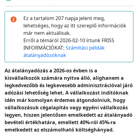
Ez a tartalom 207 napja jelent meg,
lehetséges, hogy az itt szereplő információk
már nem aktuálisak.
Erről a témáról 2026-02-10 írtunk FRISS
INFORMÁCIÓKAT:
Számítási példák
átalányadózóknak
Az átalányadózás a 2026-os évben is a
kisvállalkozók számára nyitva álló, alighanem a
legkedvezőbb és legkevesebb adminisztrációval járó
adózási lehetőség lehet. A vállalkozást indítóknak
idén már komolyan érdemes átgondolniuk, hogy
vállalkozásuk cégalapítás vagy egyéni vállalkozás
legyen, hiszen jelentősen emelkedett az átalányadó
bevételi értékhatára, emellett 40%-ról 45%-ra
emelkedett az elszámolható költséghányad.