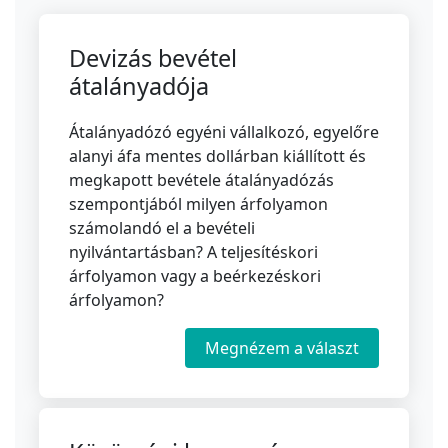
Devizás bevétel
átalányadója
Átalányadózó egyéni vállalkozó, egyelőre
alanyi áfa mentes dollárban kiállított és
megkapott bevétele átalányadózás
szempontjából milyen árfolyamon
számolandó el a bevételi
nyilvántartásban? A teljesítéskori
árfolyamon vagy a beérkezéskori
árfolyamon?
Megnézem a választ