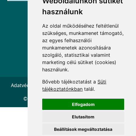
Weboldalunkon sütiket
használunk
ELÉRHETŐSÉGEK
Az oldal működéséhez feltétlenül
+36 1 880 7600
szükséges, munkamenet támogató,
info@mprx.hu
az egyes felhasználói
munkamenetek azonosítására
szolgáló, statisztikai valamint
marketing célú sütiket (cookies)
használunk.
Bővebb tájékoztatást a
Süti
Adatvédelem
ÁSZF
Impresszum
Kapcsolat
tájékoztatónkban
talál.
© 2026 Copyright:
Menedzserpraxis.hu
Elfogadom
Elutasítom
Beállítások megváltoztatása