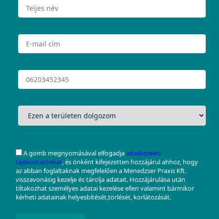
A gomb megnyomásával elfogadja
adatkezelési
tájékoztatónkat
, és önként kifejezetten hozzájárul ahhoz, hogy
az abban foglaltaknak megfelelően a Menedzser Praxis Kft.
visszavonásig kezelje és tárolja adatait. Hozzájárulása után
tiltakozhat személyes adatai kezelése ellen valamint bármikor
kérheti adatainak helyesbítését,törlését, korlátozását.