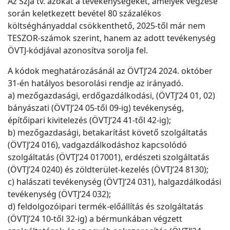
Az Szja tv. azokat a tevékenységeket, amelyek végzése
során keletkezett bevétel 80 százalékos
költséghányaddal csökkenthető, 2025-től már nem
TESZOR-számok szerint, hanem az adott tevékenység
ÖVTJ-kódjával azonosítva sorolja fel.
A kódok meghatározásánál az ÖVTJ’24 2024. október
31-én hatályos besorolási rendje az irányadó.
a) mezőgazdasági, erdőgazdálkodási, (ÖVTJ’24 01, 02)
bányászati (ÖVTJ’24 05-től 09-ig) tevékenység,
építőipari kivitelezés (ÖVTJ’24 41-től 42-ig);
b) mezőgazdasági, betakarítást követő szolgáltatás
(ÖVTJ’24 016), vadgazdálkodáshoz kapcsolódó
szolgáltatás (ÖVTJ’24 017001), erdészeti szolgáltatás
(ÖVTJ’24 0240) és zöldterület-kezelés (ÖVTJ’24 8130);
c) halászati tevékenység (ÖVTJ’24 031), halgazdálkodási
tevékenység (ÖVTJ’24 032);
d) feldolgozóipari termék-előállítás és szolgáltatás
(ÖVTJ’24 10-től 32-ig) a bérmunkában végzett