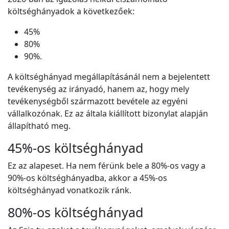
költséghányadok a következőek:
45%
80%
90%.
A költséghányad megállapításánál nem a bejelentett
tevékenység az irányadó, hanem az, hogy mely
tevékenységből származott bevétele az egyéni
vállalkozónak. Ez az általa kiállított bizonylat alapján
állapítható meg.
45%-os költséghányad
Ez az alapeset. Ha nem férünk bele a 80%-os vagy a
90%-os költséghányadba, akkor a 45%-os
költséghányad vonatkozik ránk.
80%-os költséghányad