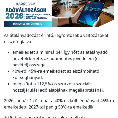
Az átalányadózást érintő, legfontosabb változásokat
összefoglalva:
emelkedett a minimálbér, így nőtt az átalányadó
bevételi kerete, az adómentes jövedelem (és
bevétel) összege;
40%-ról 45%-ra emelkedett az elszámolható
költséghányad;
megszűnt a 112,5%-os szorzó a szociális
hozzájárulási adó alapjának megállapításánál.
2026. január 1-től tehát a 40%-os költséghányad 45%-ra
emelkedett. 2027-től pedig 50%-ra emelkedik.
2026-ban az igazolás nélkül elszámolható