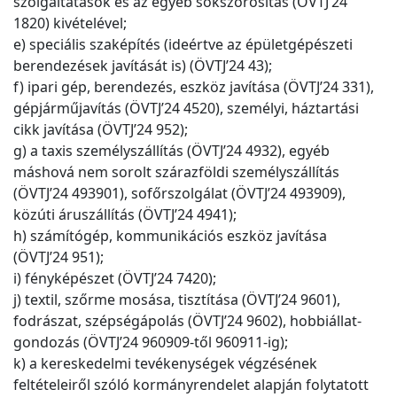
szolgáltatások és az egyéb sokszorosítás (ÖVTJ’24
1820) kivételével;
e) speciális szaképítés (ideértve az épületgépészeti
berendezések javítását is) (ÖVTJ’24 43);
f) ipari gép, berendezés, eszköz javítása (ÖVTJ’24 331),
gépjárműjavítás (ÖVTJ’24 4520), személyi, háztartási
cikk javítása (ÖVTJ’24 952);
g) a taxis személyszállítás (ÖVTJ’24 4932), egyéb
máshová nem sorolt szárazföldi személyszállítás
(ÖVTJ’24 493901), sofőrszolgálat (ÖVTJ’24 493909),
közúti áruszállítás (ÖVTJ’24 4941);
h) számítógép, kommunikációs eszköz javítása
(ÖVTJ’24 951);
i) fényképészet (ÖVTJ’24 7420);
j) textil, szőrme mosása, tisztítása (ÖVTJ’24 9601),
fodrászat, szépségápolás (ÖVTJ’24 9602), hobbiállat-
gondozás (ÖVTJ’24 960909-től 960911-ig);
k) a kereskedelmi tevékenységek végzésének
feltételeiről szóló kormányrendelet alapján folytatott