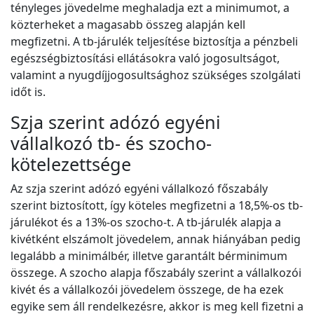
tényleges jövedelme meghaladja ezt a minimumot, a
közterheket a magasabb összeg alapján kell
megfizetni. A tb-járulék teljesítése biztosítja a pénzbeli
egészségbiztosítási ellátásokra való jogosultságot,
valamint a nyugdíjjogosultsághoz szükséges szolgálati
időt is.
Szja szerint adózó egyéni
vállalkozó tb- és szocho-
kötelezettsége
Az szja szerint adózó egyéni vállalkozó főszabály
szerint biztosított, így köteles megfizetni a 18,5%-os tb-
járulékot és a 13%-os szocho-t. A tb-járulék alapja a
kivétként elszámolt jövedelem, annak hiányában pedig
legalább a minimálbér, illetve garantált bérminimum
összege. A szocho alapja főszabály szerint a vállalkozói
kivét és a vállalkozói jövedelem összege, de ha ezek
egyike sem áll rendelkezésre, akkor is meg kell fizetni a