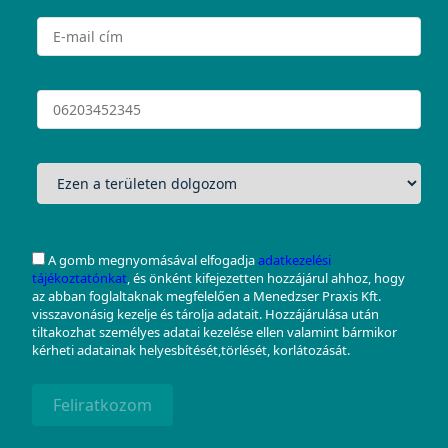
A gomb megnyomásával elfogadja
adatkezelési
tájékoztatónkat
, és önként kifejezetten hozzájárul ahhoz, hogy
az abban foglaltaknak megfelelően a Menedzser Praxis Kft.
visszavonásig kezelje és tárolja adatait. Hozzájárulása után
tiltakozhat személyes adatai kezelése ellen valamint bármikor
kérheti adatainak helyesbítését,törlését, korlátozását.
Feliratkozom