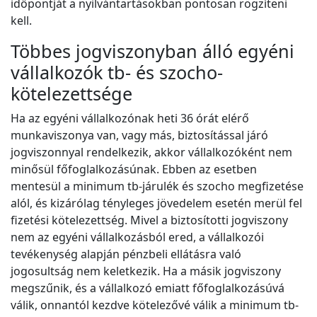
időpontját a nyilvántartásokban pontosan rögzíteni
kell.
Többes jogviszonyban álló egyéni
vállalkozók tb- és szocho-
kötelezettsége
Ha az egyéni vállalkozónak heti 36 órát elérő
munkaviszonya van, vagy más, biztosítással járó
jogviszonnyal rendelkezik, akkor vállalkozóként nem
minősül főfoglalkozásúnak. Ebben az esetben
mentesül a minimum tb-járulék és szocho megfizetése
alól, és kizárólag tényleges jövedelem esetén merül fel
fizetési kötelezettség. Mivel a biztosítotti jogviszony
nem az egyéni vállalkozásból ered, a vállalkozói
tevékenység alapján pénzbeli ellátásra való
jogosultság nem keletkezik. Ha a másik jogviszony
megszűnik, és a vállalkozó emiatt főfoglalkozásúvá
válik, onnantól kezdve kötelezővé válik a minimum tb-