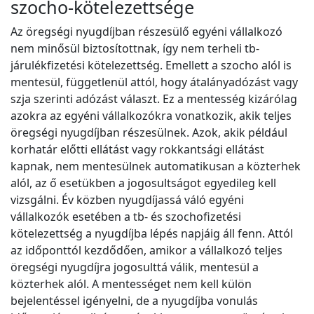
szocho-kötelezettsége
Az öregségi nyugdíjban részesülő egyéni vállalkozó
nem minősül biztosítottnak, így nem terheli tb-
járulékfizetési kötelezettség. Emellett a szocho alól is
mentesül, függetlenül attól, hogy átalányadózást vagy
szja szerinti adózást választ. Ez a mentesség kizárólag
azokra az egyéni vállalkozókra vonatkozik, akik teljes
öregségi nyugdíjban részesülnek. Azok, akik például
korhatár előtti ellátást vagy rokkantsági ellátást
kapnak, nem mentesülnek automatikusan a közterhek
alól, az ő esetükben a jogosultságot egyedileg kell
vizsgálni. Év közben nyugdíjassá váló egyéni
vállalkozók esetében a tb- és szochofizetési
kötelezettség a nyugdíjba lépés napjáig áll fenn. Attól
az időponttól kezdődően, amikor a vállalkozó teljes
öregségi nyugdíjra jogosulttá válik, mentesül a
közterhek alól. A mentességet nem kell külön
bejelentéssel igényelni, de a nyugdíjba vonulás