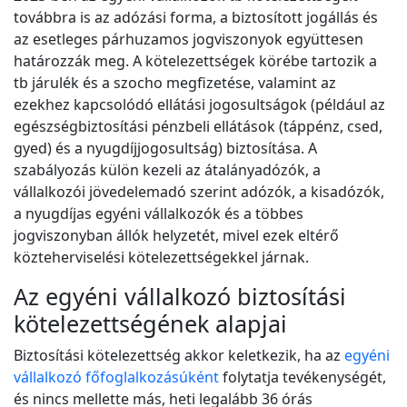
továbbra is az adózási forma, a biztosított jogállás és
az esetleges párhuzamos jogviszonyok együttesen
határozzák meg. A kötelezettségek körébe tartozik a
tb járulék és a szocho megfizetése, valamint az
ezekhez kapcsolódó ellátási jogosultságok (például az
egészségbiztosítási pénzbeli ellátások (táppénz, csed,
gyed) és a nyugdíjjogosultság) biztosítása. A
szabályozás külön kezeli az átalányadózók, a
vállalkozói jövedelemadó szerint adózók, a kisadózók,
a nyugdíjas egyéni vállalkozók és a többes
jogviszonyban állók helyzetét, mivel ezek eltérő
közteherviselési kötelezettségekkel járnak.
Az egyéni vállalkozó biztosítási
kötelezettségének alapjai
Biztosítási kötelezettség akkor keletkezik, ha az
egyéni
vállalkozó főfoglalkozásúként
folytatja tevékenységét,
és nincs mellette más, heti legalább 36 órás