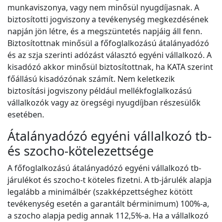
munkaviszonya, vagy nem minősül nyugdíjasnak. A
biztosítotti jogviszony a tevékenység megkezdésének
napján jön létre, és a megszüntetés napjáig áll fenn.
Biztosítottnak minősül a főfoglalkozású átalányadózó
és az szja szerinti adózást választó egyéni vállalkozó. A
kisadózó akkor minősül biztosítottnak, ha KATA szerint
főállású kisadózónak számít. Nem keletkezik
biztosítási jogviszony például mellékfoglalkozású
vállalkozók vagy az öregségi nyugdíjban részesülők
esetében.
Átalányadózó egyéni vállalkozó tb-
és szocho-kötelezettsége
A főfoglalkozású átalányadózó egyéni vállalkozó tb-
járulékot és szocho-t köteles fizetni. A tb-járulék alapja
legalább a minimálbér (szakképzettséghez kötött
tevékenység esetén a garantált bérminimum) 100%-a,
a szocho alapja pedig annak 112,5%-a. Ha a vállalkozó