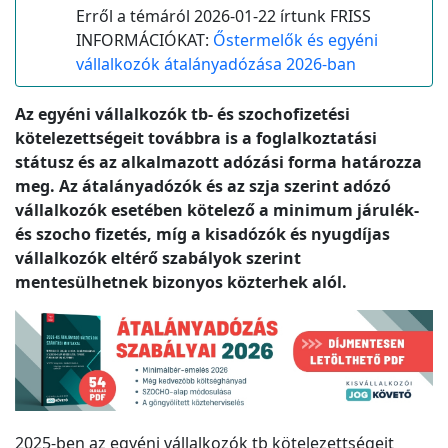
Erről a témáról 2026-01-22 írtunk FRISS
INFORMÁCIÓKAT:
Őstermelők és egyéni
vállalkozók átalányadózása 2026-ban
Az egyéni vállalkozók tb- és szochofizetési
kötelezettségeit továbbra is a foglalkoztatási
státusz és az alkalmazott adózási forma határozza
meg. Az átalányadózók és az szja szerint adózó
vállalkozók esetében kötelező a minimum járulék-
és szocho fizetés, míg a kisadózók és nyugdíjas
vállalkozók eltérő szabályok szerint
mentesülhetnek bizonyos közterhek alól.
2025-ben az egyéni vállalkozók tb kötelezettségeit