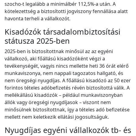
szocho-t legalább a minimálbér 112,5%-a után. A
kötelezettség a biztosítotti jogviszony fennállása alatt
havonta terheli a vállalkozót.
Kisadózók társadalombiztosítási
státusza 2025-ben
2025-ben is biztosítottnak minősül az az egyéni
vállalkozó, aki főállású kisadózóként végzi a
tevékenységét, vagyis nincs mellette heti 36 órát elérő
munkaviszonya, nem nappali tagozatos hallgató, és
nem öregségi nyugdíjas. A főállású kisadózó az 50 ezer
forintos tételes adóbefizetés révén biztosítottá válik. A
mellékállású kisadózók – például munkaviszonyban
állók vagy öregségi nyugdíjasok – viszont nem
minősülnek biztosítottnak, így a tételes adó befizetése
mellett nem keletkezik ellátási jogosultságuk.
Nyugdíjas egyéni vállalkozók tb- és