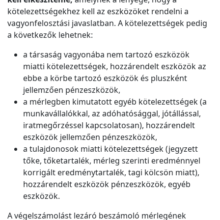
kötelezettségekhez kell az eszközöket rendelni a
vagyonfelosztási javaslatban. A kötelezettségek pedig
a következők lehetnek:
a társaság vagyonába nem tartozó eszközök
miatti kötelezettségek, hozzárendelt eszközök az
ebbe a körbe tartozó eszközök és pluszként
jellemzően pénzeszközök,
a mérlegben kimutatott egyéb kötelezettségek (a
munkavállalókkal, az adóhatósággal, jótállással,
iratmegőrzéssel kapcsolatosan), hozzárendelt
eszközök jellemzően pénzeszközök,
a tulajdonosok miatti kötelezettségek (jegyzett
tőke, tőketartalék, mérleg szerinti eredménnyel
korrigált eredménytartalék, tagi kölcsön miatt),
hozzárendelt eszközök pénzeszközök, egyéb
eszközök.
A végelszámolást lezáró beszámoló mérlegének