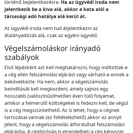
történő bejelentkezésre.
Ha az ügyvédi iroda nem
jelentkezik be a kiva alá, akkor a kata alól a
társasági adó hatálya alá kerül át.
Az ügyvédi iroda nem tud átjelentkezni az
átalányadózás alá, csak az egyéni ügyvéd.
Végelszámoláskor irányadó
szabályok
Első lépésként azt kell meghatározni, hogy indítottak-e
a cég ellen felszámolási eljárást vagy várható-e ennek a
bekövetkezte. Ha nem, akkor a végelszámolás
beindítását kell megkezdeni, amely sajnos egy
hosszabb (valószínűsíthetően éven túli) folyamat,
amikor a felmerülő költségeket is fedezni kell, de végül
is a cég megszüntethető. Az is lehet, hogy a cégnek
tartozásai vannak (ez feltételezhető) akkor ez annyit
jelent, hogy a végelszámolás átfordulhat felszámolási
eljárásba. A cégbíróság is elrendelheti a cég kényszer