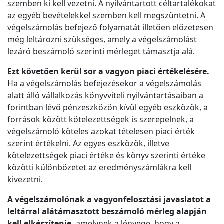
szemben ki kell vezetni. A nyilvántartott céltartalékokat
az egyéb bevételekkel szemben kell megszüntetni. A
végelszámolás befejező folyamatát illetően előzetesen
még leltározni szükséges, amely a végelszámolást
lezáró beszámoló szerinti mérleget támasztja alá.
Ezt követően kerül sor a vagyon piaci értékelésére.
Ha a végelszámolás befejezésekor a végelszámolás
alatt álló vállalkozás könyvviteli nyilvántartásaiban a
forintban lévő pénzeszközön kívül egyéb eszközök, a
források között kötelezettségek is szerepelnek, a
végelszámoló köteles azokat tételesen piaci érték
szerint értékelni. Az egyes eszközök, illetve
kötelezettségek piaci értéke és könyv szerinti értéke
közötti különbözetet az eredményszámlákra kell
kivezetni.
A végelszámolónak a vagyonfelosztási javaslatot a
leltárral alátámasztott beszámoló mérleg alapján
kell elkészítenie,
amelynek a lényege, hogy a