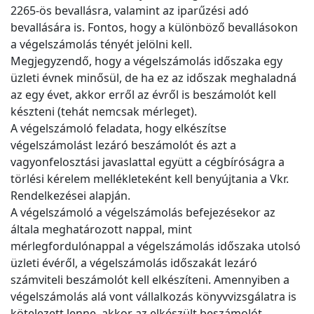
2265-ös bevallásra, valamint az iparűzési adó
bevallására is. Fontos, hogy a különböző bevallásokon
a végelszámolás tényét jelölni kell.
Megjegyzendő, hogy a végelszámolás időszaka egy
üzleti évnek minősül, de ha ez az időszak meghaladná
az egy évet, akkor erről az évről is beszámolót kell
készteni (tehát nemcsak mérleget).
A végelszámoló feladata, hogy elkészítse
végelszámolást lezáró beszámolót és azt a
vagyonfelosztási javaslattal együtt a cégbíróságra a
törlési kérelem mellékleteként kell benyújtania a Vkr.
Rendelkezései alapján.
A végelszámoló a végelszámolás befejezésekor az
általa meghatározott nappal, mint
mérlegfordulónappal a végelszámolás időszaka utolsó
üzleti évéről, a végelszámolás időszakát lezáró
számviteli beszámolót kell elkészíteni. Amennyiben a
végelszámolás alá vont vállalkozás könyvvizsgálatra is
kötelezett lenne, akkor az elkészült beszámolót