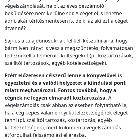
végelszámolását, ha pl. az éves beszámoló
beküldésére nem kerülne sor. A céget el is lehetne
adni, akár térítésmentesen is, de ki az aki ezt a céget
átvenné?
Sajnos a tulajdonosoknak fel kell készülni arra, hogy
bármilyen irányt is vesz a megszüntetés, folyamatosan
fedezni kell a felmerülő költségeket (pl. köztartozások,
szállítói tartozások, egyéb kötelezettségek).
Ezért előzetesen célszerű lenne a könyvelővel is
egyeztetni és a valódi helyzetet a kiindulási pont
miatt meghatározni.
Fontos továbbá, hogy a
cégnek ne legyen elmaradt köztartozása.
A
végelszámolás csak abban az esetben folytatható le,
ha a cég képes valamennyi kötelezettségének eleget
tenni (pl. szállítói tartozás, köztartozás, egyéb
kötelezettségek), mert különben a végelszámolás
átfordulhat felszámolási eljárásba.