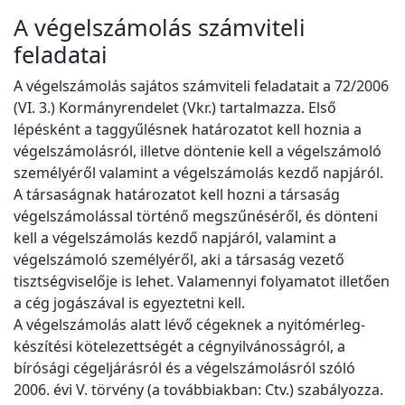
A végelszámolás számviteli
feladatai
A végelszámolás sajátos számviteli feladatait a 72/2006
(VI. 3.) Kormányrendelet (Vkr.) tartalmazza. Első
lépésként a taggyűlésnek határozatot kell hoznia a
végelszámolásról, illetve döntenie kell a végelszámoló
személyéről valamint a végelszámolás kezdő napjáról.
A társaságnak határozatot kell hozni a társaság
végelszámolással történő megszűnéséről, és dönteni
kell a végelszámolás kezdő napjáról, valamint a
végelszámoló személyéről, aki a társaság vezető
tisztségviselője is lehet. Valamennyi folyamatot illetően
a cég jogászával is egyeztetni kell.
A végelszámolás alatt lévő cégeknek a nyitómérleg-
készítési kötelezettségét a cégnyilvánosságról, a
bírósági cégeljárásról és a végelszámolásról szóló
2006. évi V. törvény (a továbbiakban: Ctv.) szabályozza.