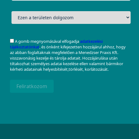
A gomb megnyomásával elfogadja
adatkezelési
tájékoztatónkat
, és önként kifejezetten hozzájárul ahhoz, hogy
az abban foglaltaknak megfelelően a Menedzser Praxis Kft.
visszavonásig kezelje és tárolja adatait. Hozzájárulása után
tiltakozhat személyes adatai kezelése ellen valamint bármikor
kérheti adatainak helyesbítését,törlését, korlátozását.
Feliratkozom