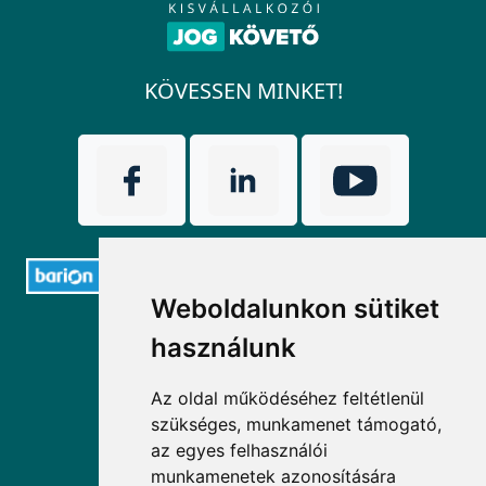
KÖVESSEN MINKET!
Weboldalunkon sütiket
ELÉRHETŐSÉGEK
használunk
+36 1 880 7600
Az oldal működéséhez feltétlenül
szükséges, munkamenet támogató,
info@mprx.hu
az egyes felhasználói
munkamenetek azonosítására