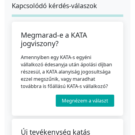
Kapcsolódó kérdés-válaszok
Megmarad-e a KATA
jogviszony?
Amennyiben egy KATA-s egyéni
vállalkozó édesanyja után ápolási díjban
részesül, a KATA alanyiság jogosultsága
ezzel megszűnik, vagy maradhat
továbbra is főállású KATA-s vállalkozó?
Megnézem a választ
Új tevékenység katás