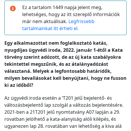
Ez a tartalom 1449 napja jelent meg,
lehetséges, hogy az itt szereplő információk
már nem aktuálisak.
Legfrissebb
tartalmainkat itt érheti el.
Egy alkalmazottat nem foglalkoztató katás,
nyugdíjas ügyvédi iroda, 2022. január 1-étől a Kata
törvény szerint adózott, de az új kata szabályokra
tekintettel megszűnik, és az átalányadózást
választaná. Melyek a legfontosabb határidők,
milyen bevallásokat kell benyújtani, hogy ne fusson
ki az időből?
Az ügyvédi iroda esetén a ‘T201 jelű bejelentő- és
változásbejelentő lap szolgál a változás bejelentésére.
2021-ben a 21T201 jelű nyomtatvány A07 lapján a 29.
rovatban jelölhető a kata-alanyiság alóli kilépés, és
ugyanezen lap 28. rovatában van lehetőség a kiva alá