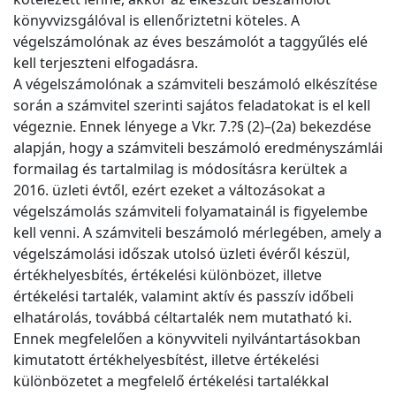
könyvvizsgálóval is ellenőriztetni köteles. A
végelszámolónak az éves beszámolót a taggyűlés elé
kell terjeszteni elfogadásra.
A végelszámolónak a számviteli beszámoló elkészítése
során a számvitel szerinti sajátos feladatokat is el kell
végeznie. Ennek lényege a Vkr. 7.?§ (2)–(2a) bekezdése
alapján, hogy a számviteli beszámoló eredményszámlái
formailag és tartalmilag is módosításra kerültek a
2016. üzleti évtől, ezért ezeket a változásokat a
végelszámolás számviteli folyamatainál is figyelembe
kell venni. A számviteli beszámoló mérlegében, amely a
végelszámolási időszak utolsó üzleti évéről készül,
értékhelyesbítés, értékelési különbözet, illetve
értékelési tartalék, valamint aktív és passzív időbeli
elhatárolás, továbbá céltartalék nem mutatható ki.
Ennek megfelelően a könyvviteli nyilvántartásokban
kimutatott értékhelyesbítést, illetve értékelési
különbözetet a megfelelő értékelési tartalékkal