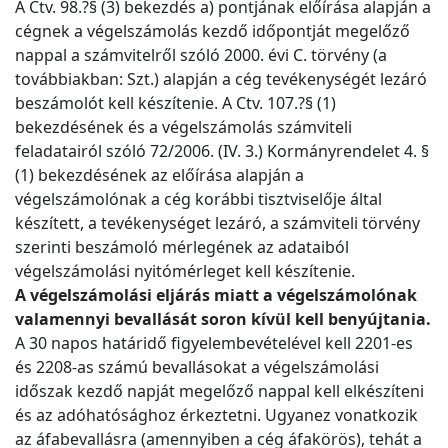
A Ctv. 98.?§ (3) bekezdés a) pontjának előírása alapján a
cégnek a végelszámolás kezdő időpontját megelőző
nappal a számvitelről szóló 2000. évi C. törvény (a
továbbiakban: Szt.) alapján a cég tevékenységét lezáró
beszámolót kell készítenie. A Ctv. 107.?§ (1)
bekezdésének és a végelszámolás számviteli
feladatairól szóló 72/2006. (IV. 3.) Kormányrendelet 4. §
(1) bekezdésének az előírása alapján a
végelszámolónak a cég korábbi tisztviselője által
készített, a tevékenységet lezáró, a számviteli törvény
szerinti beszámoló mérlegének az adataiból
végelszámolási nyitómérleget kell készítenie.
A végelszámolási eljárás miatt a végelszámolónak
valamennyi bevallását soron kívül kell benyújtania.
A 30 napos határidő figyelembevételével kell 2201-es
és 2208-as számú bevallásokat a végelszámolási
időszak kezdő napját megelőző nappal kell elkészíteni
és az adóhatósághoz érkeztetni. Ugyanez vonatkozik
az áfabevallásra (amennyiben a cég áfakörös), tehát a