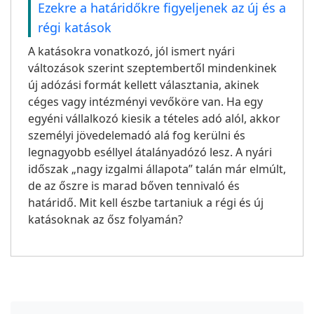
Ezekre a határidőkre figyeljenek az új és a
régi katások
A katásokra vonatkozó, jól ismert nyári
változások szerint szeptembertől mindenkinek
új adózási formát kellett választania, akinek
céges vagy intézményi vevőköre van. Ha egy
egyéni vállalkozó kiesik a tételes adó alól, akkor
személyi jövedelemadó alá fog kerülni és
legnagyobb eséllyel átalányadózó lesz. A nyári
időszak „nagy izgalmi állapota” talán már elmúlt,
de az őszre is marad bőven tennivaló és
határidő. Mit kell észbe tartaniuk a régi és új
katásoknak az ősz folyamán?