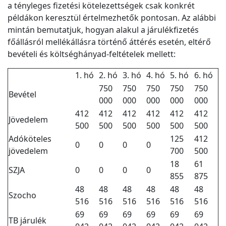
a tényleges fizetési kötelezettségek csak konkrét
példákon keresztül értelmezhetők pontosan. Az alábbi
mintán bemutatjuk, hogyan alakul a járulékfizetés
főállásról mellékállásra történő áttérés esetén, eltérő
bevételi és költséghányad-feltételek mellett:
1. hó
2. hó
3. hó
4. hó
5. hó
6. hó
750
750
750
750
750
Bevétel
000
000
000
000
000
412
412
412
412
412
412
Jövedelem
500
500
500
500
500
500
Adóköteles
125
412
0
0
0
0
jövedelem
700
500
18
61
SZJA
0
0
0
0
855
875
48
48
48
48
48
48
Szocho
516
516
516
516
516
516
69
69
69
69
69
69
TB járulék