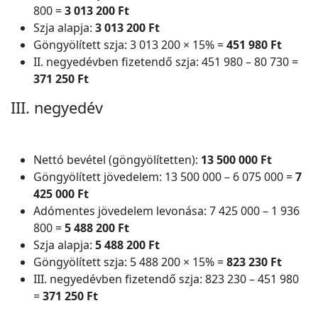
800 =
3 013 200 Ft
Szja alapja:
3 013 200 Ft
Göngyölített szja: 3 013 200 × 15% =
451 980 Ft
II. negyedévben fizetendő szja: 451 980 – 80 730 =
371 250 Ft
III. negyedév
Nettó bevétel (göngyölítetten):
13 500 000 Ft
Göngyölített jövedelem: 13 500 000 – 6 075 000 =
7
425 000 Ft
Adómentes jövedelem levonása: 7 425 000 – 1 936
800 =
5 488 200 Ft
Szja alapja:
5 488 200 Ft
Göngyölített szja: 5 488 200 × 15% =
823 230 Ft
III. negyedévben fizetendő szja: 823 230 – 451 980
=
371 250 Ft