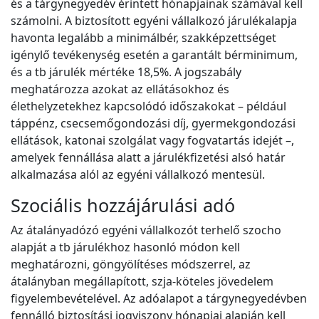
és a tárgynegyedév érintett hónapjainak számával kell
számolni. A biztosított egyéni vállalkozó járulékalapja
havonta legalább a minimálbér, szakképzettséget
igénylő tevékenység esetén a garantált bérminimum,
és a tb járulék mértéke 18,5%. A jogszabály
meghatározza azokat az ellátásokhoz és
élethelyzetekhez kapcsolódó időszakokat – például
táppénz, csecsemőgondozási díj, gyermekgondozási
ellátások, katonai szolgálat vagy fogvatartás idejét –,
amelyek fennállása alatt a járulékfizetési alsó határ
alkalmazása alól az egyéni vállalkozó mentesül.
Szociális hozzájárulási adó
Az átalányadózó egyéni vállalkozót terhelő szocho
alapját a tb járulékhoz hasonló módon kell
meghatározni, göngyölítéses módszerrel, az
átalányban megállapított, szja-köteles jövedelem
figyelembevételével. Az adóalapot a tárgynegyedévben
fennálló biztosítási jogviszony hónapjai alapján kell