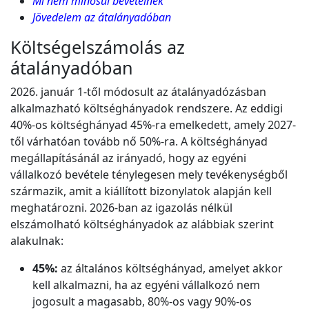
Mi nem minősül bevételnek
Jövedelem az átalányadóban
Költségelszámolás az
átalányadóban
2026. január 1-től módosult az átalányadózásban
alkalmazható költséghányadok rendszere. Az eddigi
40%-os költséghányad 45%-ra emelkedett, amely 2027-
től várhatóan tovább nő 50%-ra. A költséghányad
megállapításánál az irányadó, hogy az egyéni
vállalkozó bevétele ténylegesen mely tevékenységből
származik, amit a kiállított bizonylatok alapján kell
meghatározni. 2026-ban az igazolás nélkül
elszámolható költséghányadok az alábbiak szerint
alakulnak:
45%:
az általános költséghányad, amelyet akkor
kell alkalmazni, ha az egyéni vállalkozó nem
jogosult a magasabb, 80%-os vagy 90%-os