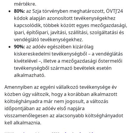
mértékre.
80%:
az Szja törvényben meghatározott, ÖVTJ’24
kódok alapján azonosított tevékenységekhez
kapcsolódik, többek között egyes mezőgazdasági,
ipari, építőipari, javítási, szállítási, szolgáltatási és
vendéglátó tevékenységekhez.
90%:
az adóév egészében kizárólag
kiskereskedelmi tevékenységből – a vendéglátás
kivételével –, illetve a mezőgazdasági őstermelői
tevékenységből származó bevételek esetén
alkalmazható.
Amennyiben az egyéni vállalkozó tevékenysége év
közben úgy változik, hogy a korábban alkalmazott
költséghányadra már nem jogosult, a változás
időpontjában az adóév első napjára
visszamenőlegesen az alacsonyabb költséghányadot
kell alkalmaznia.