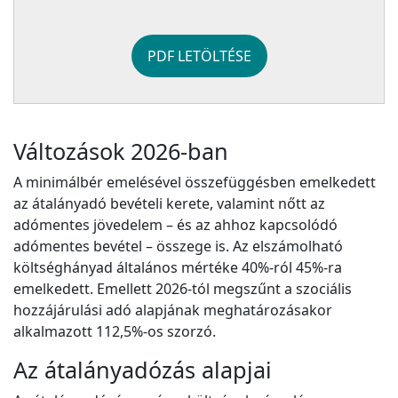
PDF LETÖLTÉSE
Változások 2026-ban
A minimálbér emelésével összefüggésben emelkedett
az átalányadó bevételi kerete, valamint nőtt az
adómentes jövedelem – és az ahhoz kapcsolódó
adómentes bevétel – összege is. Az elszámolható
költséghányad általános mértéke 40%-ról 45%-ra
emelkedett. Emellett 2026-tól megszűnt a szociális
hozzájárulási adó alapjának meghatározásakor
alkalmazott 112,5%-os szorzó.
Az átalányadózás alapjai