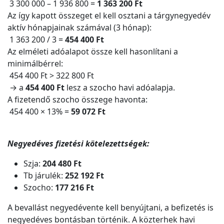
3 300 000 – 1 936 800 =
1 363 200 Ft
Az így kapott összeget el kell osztani a tárgynegyedév
aktív hónapjainak számával (3 hónap):
1 363 200 / 3 =
454 400 Ft
Az elméleti adóalapot össze kell hasonlítani a
minimálbérrel:
454 400 Ft > 322 800 Ft
→ a
454 400 Ft
lesz a szocho havi adóalapja.
A fizetendő szocho összege havonta:
454 400 × 13% =
59 072 Ft
Negyedéves fizetési kötelezettségek:
Szja:
204 480 Ft
Tb járulék:
252 192 Ft
Szocho:
177 216 Ft
A bevallást negyedévente kell benyújtani, a befizetés is
negyedéves bontásban történik. A közterhek havi