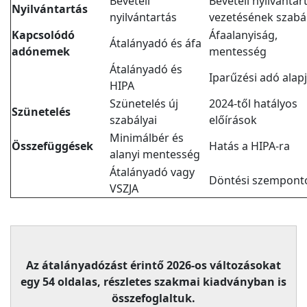
Bevételi
Bevételi nyilvántar
Nyilvántartás
nyilvántartás
vezetésének szabá
Kapcsolódó
Áfaalanyiság,
Átalányadó és áfa
adónemek
mentesség
Átalányadó és
Iparűzési adó alap
HIPA
Szünetelés új
2024-től hatályos
Szünetelés
szabályai
előírások
Minimálbér és
Összefüggések
Hatás a HIPA-ra
alanyi mentesség
Átalányadó vagy
Döntési szempont
VSZJA
Az átalányadózást érintő 2026-os változásokat
egy 54 oldalas, részletes szakmai kiadványban is
összefoglaltuk.