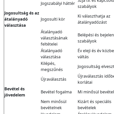
Szja tv. és kapcsol
Jogszabályi háttér
szabályok
Jogosultság és az
Ki választhatja az
átalányadó
Jogosulti kör
átalányadózást
választása
Átalányadó
Belépési és bejelen
választásának
szabályok
feltételei
Átalányadó
Év eleji és év közbe
választása
váltás
Kilépés,
Jogosultság elvesz
megszűnés
Újraválasztás időbe
Újraválasztás
korlátai
Bevétel és
Bevétel fogalma
Mi minősül bevéte
jövedelem
Nem minősül
Kizárt és speciális
bevételnek
bevételek