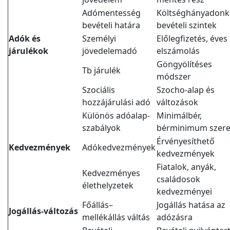
Adómentesség
Költséghányadonk
bevételi határa
bevételi szintek
Adók és
Személyi
Előlegfizetés, éves
járulékok
jövedelemadó
elszámolás
Göngyölítéses
Tb járulék
módszer
Szociális
Szocho-alap és
hozzájárulási adó
változások
Különös adóalap-
Minimálbér,
szabályok
bérminimum szer
Érvényesíthető
Kedvezmények
Adókedvezmények
kedvezmények
Fiatalok, anyák,
Kedvezményes
családosok
élethelyzetek
kedvezményei
Főállás–
Jogállás hatása az
Jogállás-változás
mellékállás váltás
adózásra