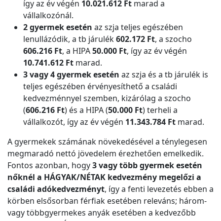
így az év végén
10.021.612 Ft
marad a
vállalkozónál.
2 gyermek esetén
az szja teljes egészében
lenullázódik, a tb járulék
602.172 Ft
, a szocho
606.216 Ft
, a HIPA
50.000 Ft
, így az év végén
10.741.612 Ft
marad.
3 vagy 4 gyermek esetén
az szja és a tb járulék is
teljes egészében érvényesíthető a családi
kedvezménnyel szemben, kizárólag a szocho
(
606.216 Ft
) és a HIPA (
50.000 Ft
) terheli a
vállalkozót, így az év végén
11.343.784 Ft
marad.
A gyermekek számának növekedésével a ténylegesen
megmaradó nettó jövedelem érezhetően emelkedik.
Fontos azonban, hogy
3 vagy több gyermek esetén
nőknél a HÁGYAK/NÉTAK kedvezmény megelőzi a
családi adókedvezményt
, így a fenti levezetés ebben a
körben elsősorban férfiak esetében releváns; három-
vagy többgyermekes anyák esetében a kedvezőbb