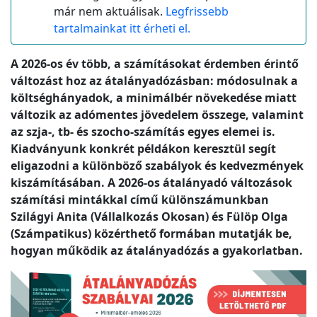
már nem aktuálisak.
Legfrissebb
tartalmainkat itt érheti el.
A 2026-os év több, a számításokat érdemben érintő
változást hoz az átalányadózásban: módosulnak a
költséghányadok, a minimálbér növekedése miatt
változik az adómentes jövedelem összege, valamint
az szja-, tb- és szocho-számítás egyes elemei is.
Kiadványunk konkrét példákon keresztül segít
eligazodni a különböző szabályok és kedvezmények
kiszámításában. A 2026-os átalányadó változások
számítási mintákkal című különszámunkban
Szilágyi Anita (Vállalkozás Okosan) és Fülöp Olga
(Számpatikus) közérthető formában mutatják be,
hogyan működik az átalányadózás a gyakorlatban.