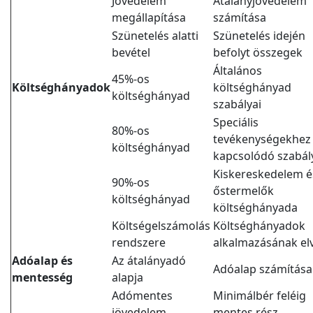
Jövedelem
Átalányjövedelem
megállapítása
számítása
Szünetelés alatti
Szünetelés idején
bevétel
befolyt összegek
Általános
45%-os
Költséghányadok
költséghányad
költséghányad
szabályai
Speciális
80%-os
tevékenységekhez
költséghányad
kapcsolódó szabál
Kiskereskedelem é
90%-os
őstermelők
költséghányad
költséghányada
Költségelszámolás
Költséghányadok
rendszere
alkalmazásának el
Adóalap és
Az átalányadó
Adóalap számítása
mentesség
alapja
Adómentes
Minimálbér feléig
jövedelem
mentes rész