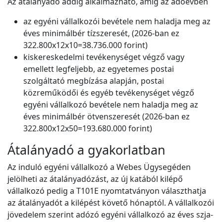
Az átalányadó addig alkalmazható, amíg az adóévben
az egyéni vállalkozói bevétele nem haladja meg az
éves minimálbér tízszeresét, (2026-ban ez
322.800x12x10=38.736.000 forint)
kiskereskedelmi tevékenységet végző vagy
emellett legfeljebb, az egyetemes postai
szolgáltató megbízása alapján, postai
közreműködői és egyéb tevékenységet végző
egyéni vállalkozó bevétele nem haladja meg az
éves minimálbér ötvenszeresét (2026-ban ez
322.800x12x50=193.680.000 forint)
Átalányadó a gyakorlatban
Az induló egyéni vállalkozó a Webes Ügysegéden
jelölheti az átalányadózást, az új katából kilépő
vállalkozó pedig a T101E nyomtatványon választhatja
az átalányadót a kilépést követő hónaptól. A vállalkozói
jövedelem szerint adózó egyéni vállalkozó az éves szja-