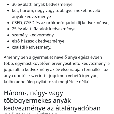
30 év alatti anyák kedvezménye,
két, három, négy vagy több gyermeket nevelő
anyák kedvezménye
CSED, GYED és az örökbefogadói díj kedvezménye,
25 év alatti fiatalok kedvezménye,
személyi kedvezmény,
első házasok kedvezménye,
családi kedvezmény.
Amennyiben a gyermeket nevelő anya egész évben
több, egymást követően érvényesíthető kedvezményre
jogosult, a kedvezmény az év első napján fennálló – az
anya döntése szerinti – jogcímen vehető igénybe,
külön adóelőleg-nyilatkozat megtétele nélkül.
Három-, négy- vagy
többgyermekes anyák
kedvezménye az átalányadóban