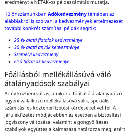
eredményt a NÉTAK-os példaszámítás mutatja.
Különszámunkban
Adókedvezmény
témában az
alábbiakról is szó van, a kedvezmények értelmezését
további konkrét számítási példák segítik:
25 év alatti fiatalok kedvezménye
30 év alatti anyák kedvezménye
Személyi kedvezmény
Első házasok kedvezménye
Főállásból mellékállásúvá váló
átalányadósok szabályai
Az év közbeni váltás, amikor a főállású átalányadózó
egyéni vállalkozó mellékállásúvá válik, speciális
számítási és közteherfizetési kérdéseket vet fel. A
járulékfizetés módját ebben az esetben a biztosítási
jogviszony változása, valamint a göngyölítéses
szabályok együttes alkalmazása határozza meg, ezért