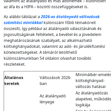
valamint az átalányadó és más adónemek – különösen
az áfa és a HIPA – közötti összefüggéseket is.
Az alábbi táblázat a
2026-os átalányadó változások
számítási mintákkal
különszám főbb témaköreit
összesíti, így például az átalányadó választásának és
jogosultságának feltételeit, a bevétel és a jövedelem
meghatározásának szabályait, az alkalmazható
költséghányadokat, valamint az adó- és járulékfizetési
kötelezettségeket. A témáról letölthető
különszámunkban 54 oldalon olvashat további
részleteket.
Minimálbér-emelés
Általános
Változások 2026-
költséghányad-
keretek
ban
változás hatásai
Az átalányadózás
Az átalányadó
alapelvei, működés
lényege
logikája