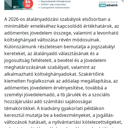
A 2026-os átalányadózási szabályok elsősorban a
minimálbér emeléséhez kapcsolódó értékhatárok, az
adómentes jövedelem összege, valamint a levonható
költséghányad változása révén módosulnak.
Különszámunk részletesen bemutatja a jogszabályi
kereteket, az átalányadó választásának és a
jogosultság feltételeit, a bevétel és a jövedelem
meghatározásának szabályait, valamint az
alkalmazható költséghányadokat. Szakértőink
kiemelten foglalkoznak az adóalap megállapítása, az
adómentes jövedelem érvényesítése, továbbá a
személyi jövedelemadó, a tb járulék és a szociális
hozzájárulási adó számítási sajátosságai
témakörökkel. A kiadvány gyakorlati példákon
keresztül mutatja be a kedvezményeket, a jogállás-
változások hatásait, a nyilvántartási kötelezettségeket,