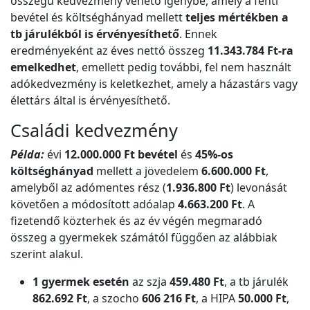
összegű kedvezmény vehető igénybe, amely a fenti
bevétel és költséghányad mellett
teljes mértékben a
tb járulékból is érvényesíthető
. Ennek
eredményeként az éves nettó összeg
11.343.784 Ft-ra
emelkedhet
, emellett pedig további, fel nem használt
adókedvezmény is keletkezhet, amely a házastárs vagy
élettárs által is érvényesíthető.
Családi kedvezmény
Példa:
évi
12.000.000 Ft bevétel
és
45%-os
költséghányad
mellett a jövedelem
6.600.000 Ft
,
amelyből az adómentes rész (
1.936.800 Ft
) levonását
követően a módosított adóalap
4.663.200 Ft
. A
fizetendő közterhek és az év végén megmaradó
összeg a gyermekek számától függően az alábbiak
szerint alakul.
1 gyermek esetén
az szja
459.480 Ft
, a tb járulék
862.692 Ft
, a szocho
606 216 Ft
, a HIPA
50.000 Ft
,