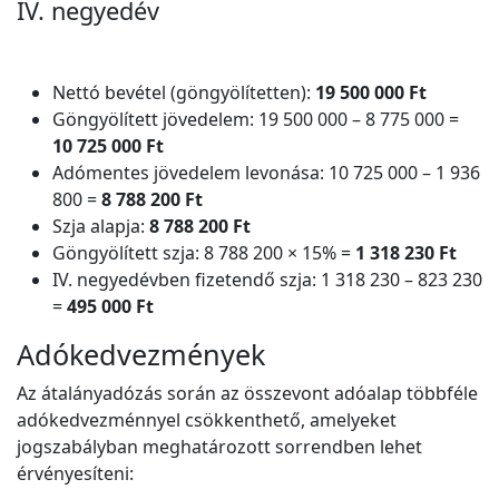
IV. negyedév
Nettó bevétel (göngyölítetten):
19 500 000 Ft
Göngyölített jövedelem: 19 500 000 – 8 775 000 =
10 725 000 Ft
Adómentes jövedelem levonása: 10 725 000 – 1 936
800 =
8 788 200 Ft
Szja alapja:
8 788 200 Ft
Göngyölített szja: 8 788 200 × 15% =
1 318 230 Ft
IV. negyedévben fizetendő szja: 1 318 230 – 823 230
=
495 000 Ft
Adókedvezmények
Az átalányadózás során az összevont adóalap többféle
adókedvezménnyel csökkenthető, amelyeket
jogszabályban meghatározott sorrendben lehet
érvényesíteni: