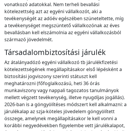
vonatkozó adatokkal. Nem terheli bevallási
kötelezettség azt az egyéni vállalkozót, aki a
tevékenységét az adóév egészében szüneteltette, míg
a tevékenységet megszüntető vállalkozónak az éves
bevallásban kell elszámolnia az egyéni vállalkozásból
származó jövedelmét.
Társadalombiztosítási járulék
Az átalányadózó egyéni vállalkozó tb járulékfizetési
kötelezettségének megállapításakor első lépésként a
biztosítási jogviszony szerinti státuszt kell
meghatározni (főfoglalkozású, heti 36 órás
munkaviszony vagy nappali tagozatos tanulmányok
mellett végzett tevékenység, illetve nyugdíjas jogállás).
2026-ban is a göngyölítéses módszert kell alkalmazni: a
járulékalap az szja-köteles jövedelem göngyölített
összege, amelynek megállapításakor le kell vonni a
korábbi negyedévekben figyelembe vett járulékalapot,