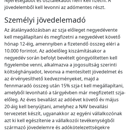
Nyereségadót és osztalékadót nem kell fizetni. A
jövedelemből kell levonni az adómentes részt.
Személyi jövedelemadó
Az átalányadózásban az szja előleget negyedévente
kell megállapítani és megfizetni a negyedévet követő
hónap 12-éig, amennyiben a fizetendő összeg eléri a
10.000 forintot. Az adóelőleg kiszámításakor a
negyedév során befolyt bevételt göngyölítetten kell
figyelembe venni, alkalmazva a jogosultság szerinti
költséghányadot, levonva a mentesített jövedelmet és
az érvényesíthető kedvezményeket, majd a
fennmaradó összeg után 15% szja-t kell megállapítani,
amelyből levonható a tárgyévben már megfizetett szja-
előleg. Az éves bevallást az adóévet követő év május
20-áig kell benyújtani, amelyhez a NAV bevallási
tervezetet készít, ugyanakkor az egyéni vállalkozónak
azt ki kell egészítenie a vállalkozói tevékenységből
származó jövedelemre és adókötelezettségekre