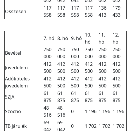
042
042
042
042
042
042
117
117
117
117
136
179
Összesen
558
558
558
558
413
433
10.
11.
12.
7. hó
8. hó
9. hó
hó
hó
hó
750
750
750
750
750
750
Bevétel
000
000
000
000
000
000
412
412
412
412
412
412
Jövedelem
500
500
500
500
500
500
Adóköteles
412
412
412
412
412
412
jövedelem
500
500
500
500
500
500
61
61
61
61
61
61
SZJA
875
875
875
875
875
875
48
48
Szocho
0
1 196
1 196
1 196
516
516
69
69
TB járulék
0
1 702
1 702
1 702
042
042