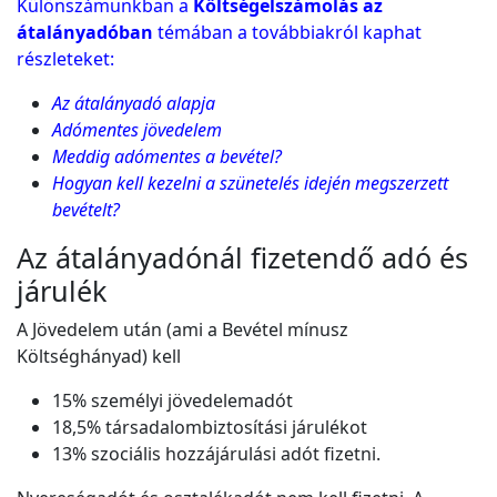
Különszámunkban a
Költségelszámolás az
átalányadóban
témában a továbbiakról kaphat
részleteket:
Az átalányadó alapja
Adómentes jövedelem
Meddig adómentes a bevétel?
Hogyan kell kezelni a szünetelés idején megszerzett
bevételt?
Az átalányadónál fizetendő adó és
járulék
A Jövedelem után (ami a Bevétel mínusz
Költséghányad) kell
15% személyi jövedelemadót
18,5% társadalombiztosítási járulékot
13% szociális hozzájárulási adót fizetni.