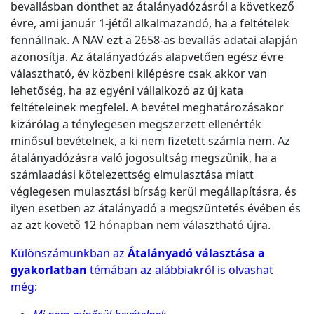
bevallásban dönthet az átalányadózásról a következő
évre, ami január 1-jétől alkalmazandó, ha a feltételek
fennállnak. A NAV ezt a 2658-as bevallás adatai alapján
azonosítja. Az átalányadózás alapvetően egész évre
választható, év közbeni kilépésre csak akkor van
lehetőség, ha az egyéni vállalkozó az új kata
feltételeinek megfelel. A bevétel meghatározásakor
kizárólag a ténylegesen megszerzett ellenérték
minősül bevételnek, a ki nem fizetett számla nem. Az
átalányadózásra való jogosultság megszűnik, ha a
számlaadási kötelezettség elmulasztása miatt
véglegesen mulasztási bírság kerül megállapításra, és
ilyen esetben az átalányadó a megszüntetés évében és
az azt követő 12 hónapban nem választható újra.
Különszámunkban az
Átalányadó választása a
gyakorlatban
témában az alábbiakról is olvashat
még: