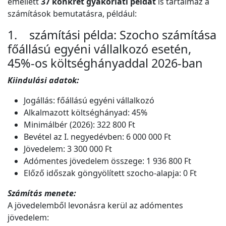
emellett
37 konkrét gyakorlati példát
is tartalmaz a
számítások bemutatásra, például:
1. számítási példa: Szocho számítása
főállású egyéni vállalkozó esetén,
45%-os költséghányaddal 2026-ban
Kiindulási adatok:
Jogállás: főállású egyéni vállalkozó
Alkalmazott költséghányad: 45%
Minimálbér (2026): 322 800 Ft
Bevétel az I. negyedévben: 6 000 000 Ft
Jövedelem: 3 300 000 Ft
Adómentes jövedelem összege: 1 936 800 Ft
Előző időszak göngyölített szocho-alapja: 0 Ft
Számítás menete:
A jövedelemből levonásra kerül az adómentes
jövedelem: