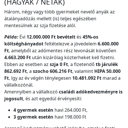
(HÁGYAK / NÉTAK)
Három, négy vagy több gyermeket nevelő anyák az
átalányadózás mellett (is) teljes egészében
mentesülnek az szja fizetése alól.
Példa:
Évi
12.000.000 Ft bevételt
és
45%-os
költséghányadot
feltételezve a jövedelem
6.600.000
Ft
, amelyből az adómentes rész levonását követően
4.663.200 Ft
után kizárólag közterheket kell fizetni.
Ebben az esetben az
szja 0 Ft
, a fizetendő
tb járulék
862.692 Ft
, a
szocho 606.216 Ft
, valamint
HIPA 50.000
Ft
, így az év végén ténylegesen
10.481.092 Ft
marad a
vállalkozónál.
Amennyiben a vállalkozó
családi adókedvezményre is
jogosult
, és azt egyedül érvényesíti:
4 gyermek esetén
havi 264.000 Ft,
3 gyermek esetén
havi 198.000 Ft