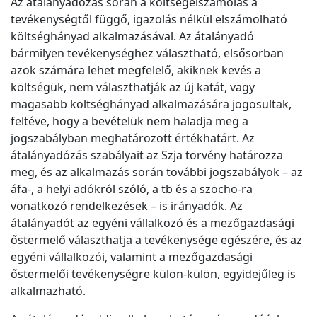
Az átalányadózás során a költségelszámolás a
tevékenységtől függő, igazolás nélkül elszámolható
költséghányad alkalmazásával. Az átalányadó
bármilyen tevékenységhez választható, elsősorban
azok számára lehet megfelelő, akiknek kevés a
költségük, nem választhatják az új katát, vagy
magasabb költséghányad alkalmazására jogosultak,
feltéve, hogy a bevételük nem haladja meg a
jogszabályban meghatározott értékhatárt. Az
átalányadózás szabályait az Szja törvény határozza
meg, és az alkalmazás során további jogszabályok – az
áfa-, a helyi adókról szóló, a tb és a szocho-ra
vonatkozó rendelkezések – is irányadók. Az
átalányadót az egyéni vállalkozó és a mezőgazdasági
őstermelő választhatja a tevékenysége egészére, és az
egyéni vállalkozói, valamint a mezőgazdasági
őstermelői tevékenységre külön-külön, egyidejűleg is
alkalmazható.