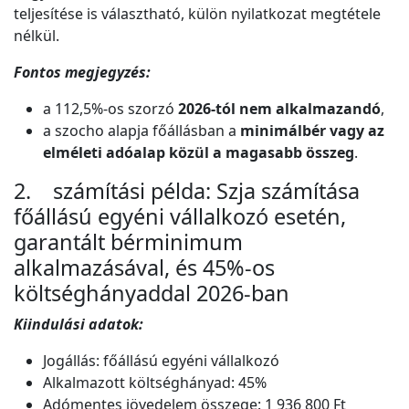
teljesítése is választható, külön nyilatkozat megtétele
nélkül.
Fontos megjegyzés:
a 112,5%-os szorzó
2026-tól nem alkalmazandó
,
a szocho alapja főállásban a
minimálbér vagy az
elméleti adóalap közül a magasabb összeg
.
2. számítási példa: Szja számítása
főállású egyéni vállalkozó esetén,
garantált bérminimum
alkalmazásával, és 45%-os
költséghányaddal 2026-ban
Kiindulási adatok:
Jogállás: főállású egyéni vállalkozó
Alkalmazott költséghányad: 45%
Adómentes jövedelem összege: 1 936 800 Ft