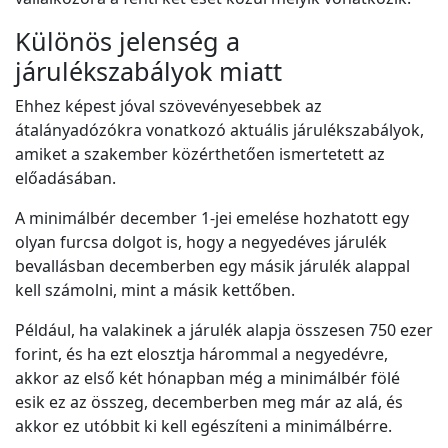
Különös jelenség a
járulékszabályok miatt
Ehhez képest jóval szövevényesebbek az
átalányadózókra vonatkozó aktuális járulékszabályok,
amiket a szakember közérthetően ismertetett az
előadásában.
A minimálbér december 1-jei emelése hozhatott egy
olyan furcsa dolgot is, hogy a negyedéves járulék
bevallásban decemberben egy másik járulék alappal
kell számolni, mint a másik kettőben.
Például, ha valakinek a járulék alapja összesen 750 ezer
forint, és ha ezt elosztja hárommal a negyedévre,
akkor az első két hónapban még a minimálbér fölé
esik ez az összeg, decemberben meg már az alá, és
akkor ez utóbbit ki kell egészíteni a minimálbérre.