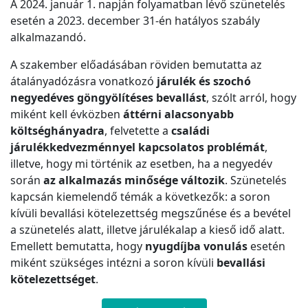
A 2024. január 1. napján folyamatban lévő szünetelés
esetén a 2023. december 31-én hatályos szabály
alkalmazandó.
A szakember előadásában röviden bemutatta az
átalányadózásra vonatkozó
járulék és szochó
negyedéves göngyölítéses bevallást
, szólt arról, hogy
miként kell évközben
áttérni alacsonyabb
költséghányadra
, felvetette a
családi
járulékkedvezménnyel kapcsolatos problémát
,
illetve, hogy mi történik az esetben, ha a negyedév
során
az alkalmazás minősége változik
. Szünetelés
kapcsán kiemelendő témák a következők: a soron
kívüli bevallási kötelezettség megszűnése és a bevétel
a szünetelés alatt, illetve járulékalap a kieső idő alatt.
Emellett bemutatta, hogy
nyugdíjba vonulás
esetén
miként szükséges intézni a soron kívüli
bevallási
kötelezettséget
.