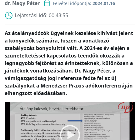
dr. Nagy Péter
Felvétel időpontja:
2024.01.16
Lejátszási idő:
00:43:55
Az átalányadózók ügyeinek kezelése kihívást jelent
a könyvelők számára, hiszen a vonatkozó
szabályozás bonyolulttá vált. A 2024-es év elején a
szüneteltetéssel kapcsolatos teendők okozzák a
legnagyobb fejtörést az érintetteknek, különösen a
járulékok vonatkozásában. Dr. Nagy Péter, a
vámigazgatóság jogi referense fedte fel az új
szabályokat a Menedzser Praxis adókonferenciáján
elhangzott előadásában.