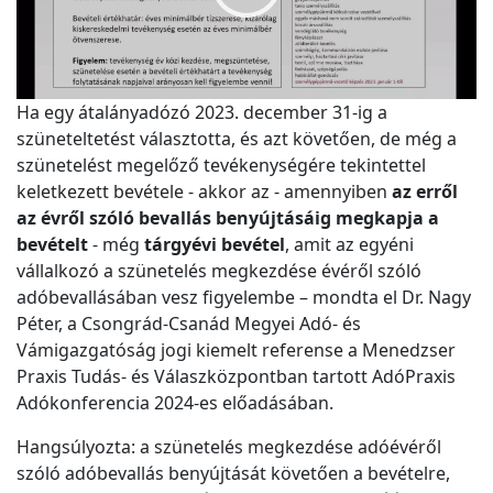
Ha egy átalányadózó 2023. december 31-ig a
szüneteltetést választotta, és azt követően, de még a
szünetelést megelőző tevékenységére tekintettel
keletkezett bevétele - akkor az - amennyiben
az erről
az évről szóló bevallás benyújtásáig megkapja a
bevételt
- még
tárgyévi bevétel
, amit az egyéni
vállalkozó a szünetelés megkezdése évéről szóló
adóbevallásában vesz figyelembe – mondta el Dr. Nagy
Péter, a Csongrád-Csanád Megyei Adó- és
Vámigazgatóság jogi kiemelt referense a Menedzser
Praxis Tudás- és Válaszközpontban tartott AdóPraxis
Adókonferencia 2024-es előadásában.
Hangsúlyozta: a szünetelés megkezdése adóévéről
szóló adóbevallás benyújtását követően a bevételre,