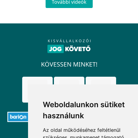
További videók
KÖVESSEN MINKET!
Weboldalunkon sütiket
használunk
Az oldal működéséhez feltétlenül
ELÉRHETŐSÉGEK
szükséges, munkamenet támogató,