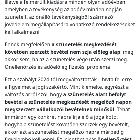
illetve a felmerült kiadásra minden olyan adóévben,
amelyben a tevékenység az adóév minden napján
szünetelt, az önálló tevékenységből származó
jövedelem megállapítására vonatkozó rendelkezéseket
kell alkalmazni.
Ennek megfelelően
a szünetelés megkezdését
követően szerzett bevétel nem szja előleg alap
, még
akkor sem, ha az a szünetelés vége után szerzi meg.
Önellenőrzés és adóelőleg fizetési probléma
Ezt a szabályt 2024-től megváltoztatták – hívta fel erre
a figyelmet a jogi szakértő. Mint kiemelte, egyrészt a
változás arról szól, hogy
a szünetelés alatt befolyt
bevétel a szünetelés megkezdését megelőző napon
megszerzett vállalkozói bevételnek minősül
. Tehát
immáron egy konkrét napra írja elő a jogalkotó,
hogyha a szünetelést követően szerzek egy bevételt,
akkor azt a szünetelést megelőző napra márpedig
figyelembe kell venni. Ez jelenthet akár
önellenőrzést