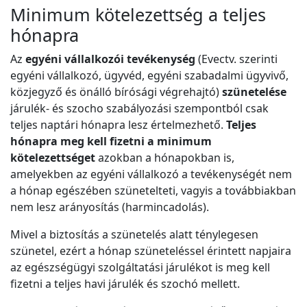
Minimum kötelezettség a teljes
hónapra
Az
egyéni vállalkozói tevékenység
(Evectv. szerinti
egyéni vállalkozó, ügyvéd, egyéni szabadalmi ügyvivő,
közjegyző és önálló bírósági végrehajtó)
szünetelése
járulék- és szocho szabályozási szempontból csak
teljes naptári hónapra lesz értelmezhető.
Teljes
hónapra meg kell fizetni a minimum
kötelezettséget
azokban a hónapokban is,
amelyekben az egyéni vállalkozó a tevékenységét nem
a hónap egészében szünetelteti, vagyis a továbbiakban
nem lesz arányosítás (harmincadolás).
Mivel a biztosítás a szünetelés alatt ténylegesen
szünetel, ezért a hónap szüneteléssel érintett napjaira
az egészségügyi szolgáltatási járulékot is meg kell
fizetni a teljes havi járulék és szochó mellett.