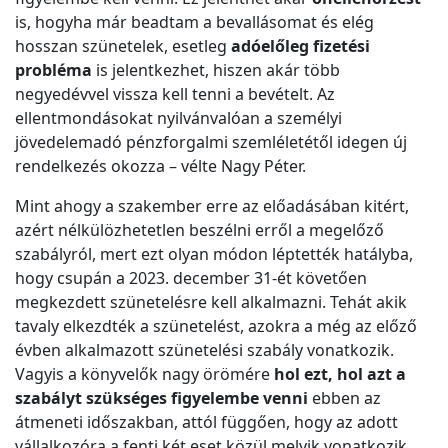
is, hogyha már beadtam a bevallásomat és elég
hosszan szünetelek, esetleg
adóelőleg fizetési
probléma
is jelentkezhet, hiszen akár több
negyedévvel vissza kell tenni a bevételt. Az
ellentmondásokat nyilvánvalóan a személyi
jövedelemadó pénzforgalmi szemléletétől idegen új
rendelkezés okozza – vélte Nagy Péter.
Mint ahogy a szakember erre az előadásában kitért,
azért nélkülözhetetlen beszélni erről a megelőző
szabályról, mert ezt olyan módon léptették hatályba,
hogy csupán a 2023. december 31-ét követően
megkezdett szünetelésre kell alkalmazni. Tehát akik
tavaly elkezdték a szünetelést, azokra a még az előző
évben alkalmazott szünetelési szabály vonatkozik.
Vagyis a könyvelők nagy örömére
hol ezt, hol azt a
szabályt szükséges figyelembe venni
ebben az
átmeneti időszakban, attól függően, hogy az adott
vállalkozóra a fenti két eset közül melyik vonatkozik.