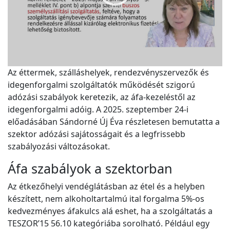
Az éttermek, szálláshelyek, rendezvényszervezők és
idegenforgalmi szolgáltatók működését szigorú
adózási szabályok keretezik, az áfa-kezeléstől az
idegenforgalmi adóig. A 2025. szeptember 24-i
előadásában Sándorné Új Éva részletesen bemutatta a
szektor adózási sajátosságait és a legfrissebb
szabályozási változásokat.
Áfa szabályok a szektorban
Az étkezőhelyi vendéglátásban az étel és a helyben
készített, nem alkoholtartalmú ital forgalma 5%-os
kedvezményes áfakulcs alá eshet, ha a szolgáltatás a
TESZOR’15 56.10 kategóriába sorolható. Például egy