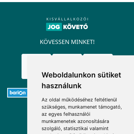
KÖVESSEN MINKET!
Weboldalunkon sütiket
használunk
Az oldal működéséhez feltétlenül
szükséges, munkamenet támogató,
ELÉRHETŐSÉGEK
az egyes felhasználói
munkamenetek azonosítására
+36 1 880 7600
szolgáló, statisztikai valamint