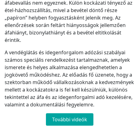
áfabevallás nem egyeznek. Külön kockázati tényező az
étel-házhozszállítás, mivel a bevétel döntő része
„papíron” helyben fogyasztásként jelenik meg. Az
ellenőrzések során feltárt hiányosságok jellemzően
áfahiányt, bizonylathiányt és a bevétel eltitkolását
érintik.
A vendéglátás és idegenforgalom adózási szabályai
számos speciális rendelkezést tartalmaznak, amelyek
ismerete és helyes alkalmazása elengedhetetlen a
jogkövető működéshez. Az előadás fő üzenete, hogy a
szektorban működő vállalkozásoknak a kedvezmények
mellett a kockázatokra is fel kell készülniük, különös
tekintettel az áfa és az idegenforgalmi adó kezelésére,
valamint a dokumentálási fegyelemre.
További videók