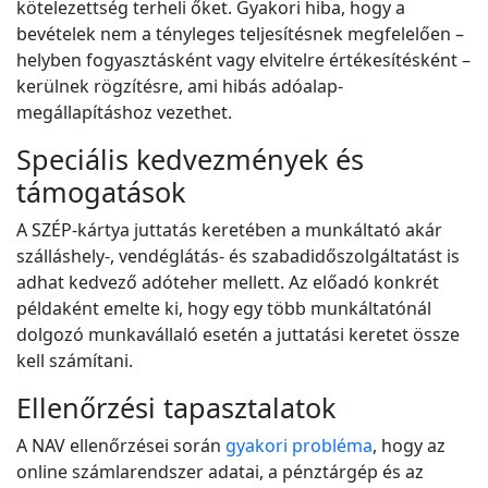
kötelezettség terheli őket. Gyakori hiba, hogy a
bevételek nem a tényleges teljesítésnek megfelelően –
helyben fogyasztásként vagy elvitelre értékesítésként –
kerülnek rögzítésre, ami hibás adóalap-
megállapításhoz vezethet.
Speciális kedvezmények és
támogatások
A SZÉP-kártya juttatás keretében a munkáltató akár
szálláshely-, vendéglátás- és szabadidőszolgáltatást is
adhat kedvező adóteher mellett. Az előadó konkrét
példaként emelte ki, hogy egy több munkáltatónál
dolgozó munkavállaló esetén a juttatási keretet össze
kell számítani.
Ellenőrzési tapasztalatok
A NAV ellenőrzései során
gyakori probléma
, hogy az
online számlarendszer adatai, a pénztárgép és az