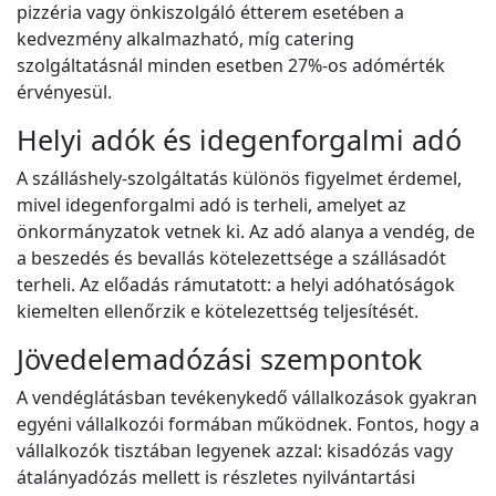
pizzéria vagy önkiszolgáló étterem esetében a
kedvezmény alkalmazható, míg catering
szolgáltatásnál minden esetben 27%-os adómérték
érvényesül.
Helyi adók és idegenforgalmi adó
A szálláshely-szolgáltatás különös figyelmet érdemel,
mivel idegenforgalmi adó is terheli, amelyet az
önkormányzatok vetnek ki. Az adó alanya a vendég, de
a beszedés és bevallás kötelezettsége a szállásadót
terheli. Az előadás rámutatott: a helyi adóhatóságok
kiemelten ellenőrzik e kötelezettség teljesítését.
Jövedelemadózási szempontok
A vendéglátásban tevékenykedő vállalkozások gyakran
egyéni vállalkozói formában működnek. Fontos, hogy a
vállalkozók tisztában legyenek azzal: kisadózás vagy
átalányadózás mellett is részletes nyilvántartási