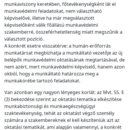
munkaviszony keretében, főtevékenységként lát el
munkavédelmi feladatokat, nem választható
képviselővé, illetve ha már megválasztott
képviselőként válik főállású munkavédelmi
szakemberré, összeférhetetlenség miatt megszűnik a
választott pozíció.
A konkrét esetre visszatérve: a humán-erőforrás
munkatársat megbízhatja a munkáltató vezetője az új
belépők munkavédelmi oktatásának megtartásával, de
nem azért, mert munkavédelmi képviselő, hanem azon
okból, hogy a munkáltató határozza meg a
munkakörébe tartozó feladatokat.
Van azonban egy nagyon lényeges korlát: az Mvt. 55. §
(3) bekezdése szerint az oktatási tematika elkészítése
munkabiztonsági és munkaegészségügyi
szaktevékenység, tehát az oktatást végző személy
számára a szakembereknek el kell készíteniük azt az
oktatási tematikát, ami alapján valamennyi, a konkrét