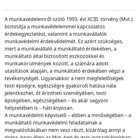
A munkavédelemről szóló 1993. évi XCIII. törvény (Mvt.)
biztosítja a munkavédelemmel kapcsolatos
érdekegyeztetést, valamint a munkavállalók
munkavédelmi érdekvédelmét. Ez azért szükséges,
mert a munkavállaló a munkáltató érdekében, a
munkáltató által biztosított eszközökkel és
munkakörülmények között, a számára adott
utasítások alapján, a munkáltató érdekében végzi a
tevékenységét. Ugyanakkor a nem megfelelőségek
testi épségre, egészségre gyakorolt hatása nála
jelentkezhet, őt érintheti személyében, testi
épségében, egészségében – és akár vagyoni
helyzetében is – hátrányosan.
A munkavédelmi képviselő – ebben a minőségében – a
munkáltató munkavédelmi feladatainak a
megvalósításában nem vesz részt, kizárólag annyi a
dolga, hogy éljen az Mvt.-ben és más jogszabályokban