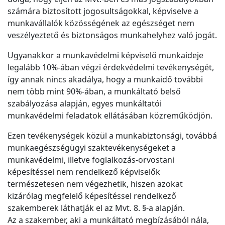
számára biztosított jogosultságokkal, képviselve a
munkavállalók közösségének az egészséget nem
veszélyeztető és biztonságos munkahelyhez való jogát.
Ugyanakkor a munkavédelmi képviselő munkaideje
legalább 10%-ában végzi érdekvédelmi tevékenységét,
így annak nincs akadálya, hogy a munkaidő további
nem több mint 90%-ában, a munkáltató belső
szabályozása alapján, egyes munkáltatói
munkavédelmi feladatok ellátásában közreműködjön.
Ezen tevékenységek közül a munkabiztonsági, továbbá
munkaegészségügyi szaktevékenységeket a
munkavédelmi, illetve foglalkozás-orvostani
képesítéssel nem rendelkező képviselők
természetesen nem végezhetik, hiszen azokat
kizárólag megfelelő képesítéssel rendelkező
szakemberek láthatják el az Mvt. 8. §-a alapján.
Az a szakember, aki a munkáltató megbízásából nála,