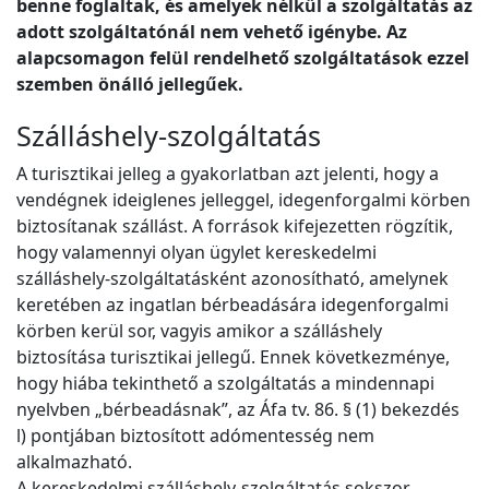
benne foglaltak, és amelyek nélkül a szolgáltatás az
adott szolgáltatónál nem vehető igénybe. Az
alapcsomagon felül rendelhető szolgáltatások ezzel
szemben önálló jellegűek.
Szálláshely-szolgáltatás
A turisztikai jelleg a gyakorlatban azt jelenti, hogy a
vendégnek ideiglenes jelleggel, idegenforgalmi körben
biztosítanak szállást. A források kifejezetten rögzítik,
hogy valamennyi olyan ügylet kereskedelmi
szálláshely-szolgáltatásként azonosítható, amelynek
keretében az ingatlan bérbeadására idegenforgalmi
körben kerül sor, vagyis amikor a szálláshely
biztosítása turisztikai jellegű. Ennek következménye,
hogy hiába tekinthető a szolgáltatás a mindennapi
nyelvben „bérbeadásnak”, az Áfa tv. 86. § (1) bekezdés
l) pontjában biztosított adómentesség nem
alkalmazható.
A kereskedelmi szálláshely-szolgáltatás sokszor