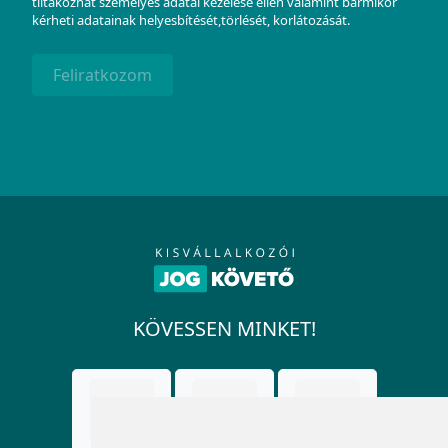
tiltakozhat személyes adatai kezelése ellen valamint bármikor
kérheti adatainak helyesbítését,törlését, korlátozását.
Feliratkozom
KÖVESSEN MINKET!