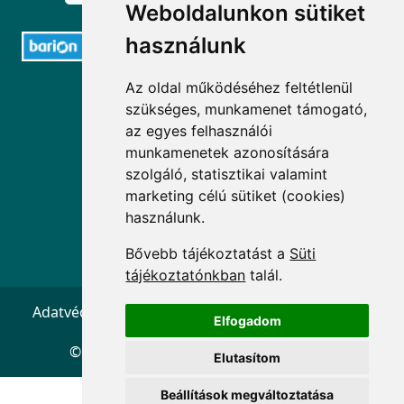
Weboldalunkon sütiket
használunk
Az oldal működéséhez feltétlenül
ELÉRHETŐSÉGEK
szükséges, munkamenet támogató,
az egyes felhasználói
+36 1 880 7600
munkamenetek azonosítására
info@mprx.hu
szolgáló, statisztikai valamint
marketing célú sütiket (cookies)
használunk.
Bővebb tájékoztatást a
Süti
tájékoztatónkban
talál.
Adatvédelem
ÁSZF
Impresszum
Kapcsolat
Elfogadom
© 2026 Copyright:
Menedzserpraxis.hu
Elutasítom
Beállítások megváltoztatása