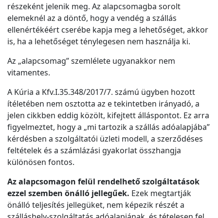
részeként jelenik meg. Az alapcsomagba sorolt
elemeknél az a döntő, hogy a vendég a szállás
ellenértékéért cserébe kapja meg a lehetőséget, akkor
is, ha a lehetőséget ténylegesen nem használja ki.
Az „alapcsomag” szemlélete ugyanakkor nem
vitamentes.
A Kúria a Kfv.I.35.348/2017/7. számú ügyben hozott
ítéletében nem osztotta az e tekintetben irányadó, a
jelen cikkben eddig közölt, kifejtett álláspontot. Ez arra
figyelmeztet, hogy a „mi tartozik a szállás adóalapjába”
kérdésben a szolgáltatói üzleti modell, a szerződéses
feltételek és a számlázási gyakorlat összhangja
különösen fontos.
Az alapcsomagon felül rendelhető szolgáltatások
ezzel szemben önálló jellegűek.
Ezek megtartják
önálló teljesítés jellegüket, nem képezik részét a
szálláshely-szolgáltatás adóalapjának, és tételesen fel