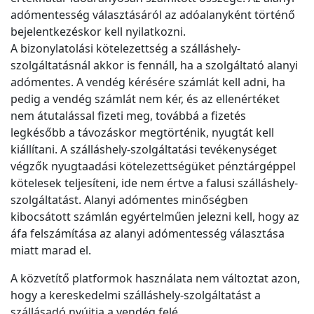
adómentesség választásáról az adóalanyként történő
bejelentkezéskor kell nyilatkozni.
A bizonylatolási kötelezettség a szálláshely-
szolgáltatásnál akkor is fennáll, ha a szolgáltató alanyi
adómentes. A vendég kérésére számlát kell adni, ha
pedig a vendég számlát nem kér, és az ellenértéket
nem átutalással fizeti meg, továbbá a fizetés
legkésőbb a távozáskor megtörténik, nyugtát kell
kiállítani. A szálláshely-szolgáltatási tevékenységet
végzők nyugtaadási kötelezettségüket pénztárgéppel
kötelesek teljesíteni, ide nem értve a falusi szálláshely-
szolgáltatást. Alanyi adómentes minőségben
kibocsátott számlán egyértelműen jelezni kell, hogy az
áfa felszámítása az alanyi adómentesség választása
miatt marad el.
A közvetítő platformok használata nem változtat azon,
hogy a kereskedelmi szálláshely-szolgáltatást a
szállásadó nyújtja a vendég felé.