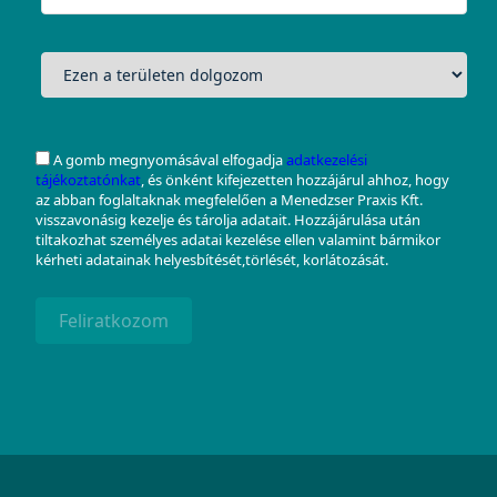
A gomb megnyomásával elfogadja
adatkezelési
tájékoztatónkat
, és önként kifejezetten hozzájárul ahhoz, hogy
az abban foglaltaknak megfelelően a Menedzser Praxis Kft.
visszavonásig kezelje és tárolja adatait. Hozzájárulása után
tiltakozhat személyes adatai kezelése ellen valamint bármikor
kérheti adatainak helyesbítését,törlését, korlátozását.
Feliratkozom