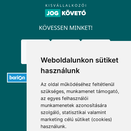
KÖVESSEN MINKET!
Weboldalunkon sütiket
használunk
Az oldal működéséhez feltétlenül
szükséges, munkamenet támogató,
ELÉRHETŐSÉGEK
az egyes felhasználói
munkamenetek azonosítására
+36 1 880 7600
szolgáló, statisztikai valamint
info@mprx.hu
marketing célú sütiket (cookies)
használunk.