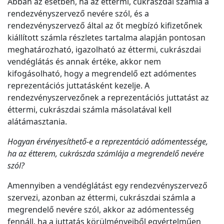
Abban az esetben, ha az éttermi, cukrászdai számla a
rendezvényszervező nevére szól, és a
rendezvényszervező által az őt megbízó kifizetőnek
kiállított számla részletes tartalma alapján pontosan
meghatározható, igazolható az éttermi, cukrászdai
vendéglátás és annak értéke, akkor nem
kifogásolható, hogy a megrendelő ezt adómentes
reprezentációs juttatásként kezelje. A
rendezvényszervezőnek a reprezentációs juttatást az
éttermi, cukrászdai számla másolatával kell
alátámasztania.
Hogyan érvényesíthető-e a reprezentáció adómentessége,
ha az étterem, cukrászda számlája a megrendelő nevére
szól?
Amennyiben a vendéglátást egy rendezvényszervező
szervezi, azonban az éttermi, cukrászdai számla a
megrendelő nevére szól, akkor az adómentesség
fennáll, ha a juttatás körülményeiből egyértelműen