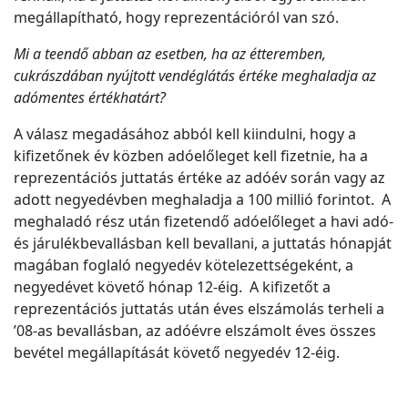
megállapítható, hogy reprezentációról van szó.
Mi a teendő abban az esetben, ha az étteremben,
cukrászdában nyújtott vendéglátás értéke meghaladja az
adómentes értékhatárt?
A válasz megadásához abból kell kiindulni, hogy a
kifizetőnek év közben adóelőleget kell fizetnie, ha a
reprezentációs juttatás értéke az adóév során vagy az
adott negyedévben meghaladja a 100 millió forintot. A
meghaladó rész után fizetendő adóelőleget a havi adó-
és járulékbevallásban kell bevallani, a juttatás hónapját
magában foglaló negyedév kötelezettségeként, a
negyedévet követő hónap 12-éig. A kifizetőt a
reprezentációs juttatás után éves elszámolás terheli a
’08-as bevallásban, az adóévre elszámolt éves összes
bevétel megállapítását követő negyedév 12-éig.