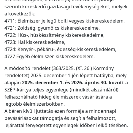
szerinti kereskedő gazdasági tevékenységeket, melyek
a következők:
4711: Élelmiszer jellegű bolti vegyes kiskereskedelem,
4721: Zöldség, gyümölcs kiskereskedelme,
4722: Hús-, húskészítmény kiskereskedelme,
4723: Hal kiskereskedelme,
4724: Kenyér-, pékáru-, édesség-kiskereskedelem,
4727 Egyéb élelmiszer-kiskereskedelem.
A módosító rendelet (363/2025. (XI. 26.) Kormány
rendeletet) 2025. december 1-jén lépett hatályba, mely
alapján
2025. december 1. és 2026. április 30. között
a
SZÉP-kártya teljes egyenlege (mindkét alszámláról)
felhasználható hideg élelmiszerek vásárlására a
legtöbb élelmiszerboltban.
A béren kívüli juttatás ezen formája a mindennapi
bevásárlásokat támogatja és segít a felhalmozott,
lejárattal fenyegetett egyenlegek időbeni elköltésében.