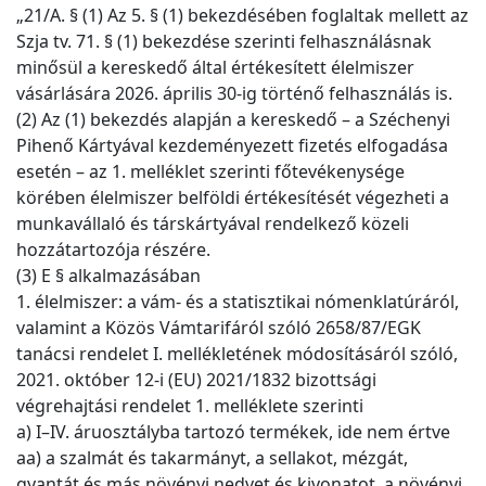
„21/A. § (1) Az 5. § (1) bekezdésében foglaltak mellett az
Szja tv. 71. § (1) bekezdése szerinti felhasználásnak
minősül a kereskedő által értékesített élelmiszer
vásárlására 2026. április 30-ig történő felhasználás is.
(2) Az (1) bekezdés alapján a kereskedő – a Széchenyi
Pihenő Kártyával kezdeményezett fizetés elfogadása
esetén – az 1. melléklet szerinti főtevékenysége
körében élelmiszer belföldi értékesítését végezheti a
munkavállaló és társkártyával rendelkező közeli
hozzátartozója részére.
(3) E § alkalmazásában
1. élelmiszer: a vám- és a statisztikai nómenklatúráról,
valamint a Közös Vámtarifáról szóló 2658/87/EGK
tanácsi rendelet I. mellékletének módosításáról szóló,
2021. október 12-i (EU) 2021/1832 bizottsági
végrehajtási rendelet 1. melléklete szerinti
a) I–IV. áruosztályba tartozó termékek, ide nem értve
aa) a szalmát és takarmányt, a sellakot, mézgát,
gyantát és más növényi nedvet és kivonatot, a növényi