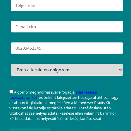
A gomb megnyomásával elfogadja
adatkezelési
tájékoztatónkat
, és önként kifejezetten hozzájárul ahhoz, hogy
az abban foglaltaknak megfelelően a Menedzser Praxis Kft.
visszavonásig kezelje és tárolja adatait. Hozzájárulása után
tiltakozhat személyes adatai kezelése ellen valamint bármikor
kérheti adatainak helyesbítését,törlését, korlátozását.