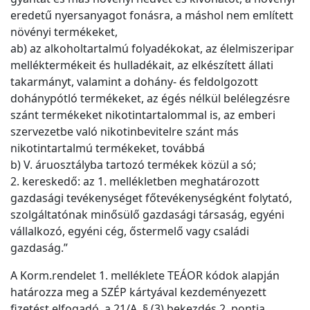
eredetű nyersanyagot fonásra, a máshol nem említett
növényi termékeket,
ab) az alkoholtartalmú folyadékokat, az élelmiszeripar
melléktermékeit és hulladékait, az elkészített állati
takarmányt, valamint a dohány- és feldolgozott
dohánypótló termékeket, az égés nélkül belélegzésre
szánt termékeket nikotintartalommal is, az emberi
szervezetbe való nikotinbevitelre szánt más
nikotintartalmú termékeket, továbbá
b) V. áruosztályba tartozó termékek közül a só;
2. kereskedő: az 1. mellékletben meghatározott
gazdasági tevékenységet főtevékenységként folytató,
szolgáltatónak minősülő gazdasági társaság, egyéni
vállalkozó, egyéni cég, őstermelő vagy családi
gazdaság.”
A Korm.rendelet 1. melléklete TEÁOR kódok alapján
határozza meg a SZÉP kártyával kezdeményezett
fizetést elfogadó, a 21/A. § (3) bekezdés 2. pontja