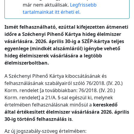
már nem aktuálisak.
Legfrissebb
tartalmainkat itt érheti el.
Ismét felhasználható, ezúttal kifejezetten átmeneti
időre a Széchenyi Pihenő Kártya hideg élelmiszer
vásárlására. 2026. április 30-ig a SZÉP-kártya teljes
egyenlege (mindkét alszámláról) igénybe vehető
hideg élelmiszerek vásárlására a legtöbb
élelmiszerboltban.
A Széchenyi Pihenő Kártya kibocsátásának és
felhasználásának szabályairól szóló 76/2018. (IV. 20.)
Korm. rendelet [a továbbiakban: 76/2018. (IV. 20.)
Korm. rendelet] a 21/A. §-sal egészül ki, melynek
értelmében felhasználásnak minősül a
kereskedő
által értékesített élelmiszer vásárlására 2026. április
30-ig történő felhasználás is
.
Az új jogszabály-szöveg értelmében: