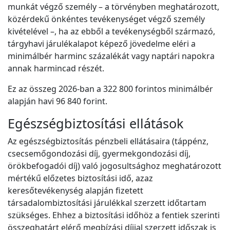
munkát végző személy – a törvényben meghatározott,
közérdekű önkéntes tevékenységet végző személy
kivételével –, ha az ebből a tevékenységből származó,
tárgyhavi járulékalapot képező jövedelme eléri a
minimálbér harminc százalékát vagy naptári napokra
annak harmincad részét.
Ez az összeg 2026-ban a 322 800 forintos minimálbér
alapján havi 96 840 forint.
Egészségbiztosítási ellátások
Az egészségbiztosítás pénzbeli ellátásaira (táppénz,
csecsemőgondozási díj, gyermekgondozási díj,
örökbefogadói díj) való jogosultsághoz meghatározott
mértékű előzetes biztosítási idő, azaz
keresőtevékenység alapján fizetett
társadalombiztosítási járulékkal szerzett időtartam
szükséges. Ehhez a biztosítási időhöz a fentiek szerinti
összeghatárt elérő megbízási díjjal szerzett időszak is