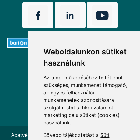
Weboldalunkon sütiket
ELÉRHETŐSÉGEK
használunk
+36 1 880 7600
Az oldal működéséhez feltétlenül
szükséges, munkamenet támogató,
info@mprx.hu
az egyes felhasználói
munkamenetek azonosítására
szolgáló, statisztikai valamint
marketing célú sütiket (cookies)
használunk.
Adatvédelem
ÁSZF
Impresszum
Kapcsolat
Bővebb tájékoztatást a
Süti