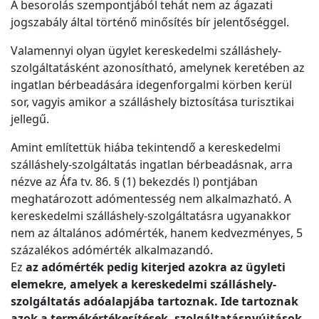
A besorolás szempontjából tehát nem az ágazati
jogszabály által történő minősítés bír jelentőséggel.
Valamennyi olyan ügylet kereskedelmi szálláshely-
szolgáltatásként azonosítható, amelynek keretében az
ingatlan bérbeadására idegenforgalmi körben kerül
sor, vagyis amikor a szálláshely biztosítása turisztikai
jellegű.
Amint említettük hiába tekintendő a kereskedelmi
szálláshely-szolgáltatás ingatlan bérbeadásnak, arra
nézve az Áfa tv. 86. § (1) bekezdés l) pontjában
meghatározott adómentesség nem alkalmazható. A
kereskedelmi szálláshely-szolgáltatásra ugyanakkor
nem az általános adómérték, hanem kedvezményes, 5
százalékos adómérték alkalmazandó.
Ez
az adómérték pedig kiterjed azokra az ügyleti
elemekre, amelyek a kereskedelmi szálláshely-
szolgáltatás adóalapjába tartoznak. Ide tartoznak
azok a termékértékesítések, szolgáltatásnyújtások,