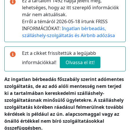
Ez a tartalom 1492 napja jelent meg,
lehetséges, hogy az itt szereplő információk
már nem aktuálisak.
Erről a témáról 2026-05-18 írtunk FRISS
INFORMÁCIÓKAT:
Ingatlan bérbeadás,
szálláshely-szolgáltatás és Airbnb adózása
Ezt a cikket frissítettük a legújabb
információkkal!
Olvassa el itt!
Az ingatlan bérbeadás főszabály szerint adómentes
szolgáltatás, de az adó alóli mentesség nem terjed
ki a tartalmában kereskedelmi szálláshely-
szolgáltatásnak minősülő ügyletekre. A szálláshely
szolgáltatás körében ráadásul felmerülnek további
kérdések is például az ún. alapcsomaggal vagy az
önálló értékkel nem bíró szolgáltatásokkal
összefüggésben.