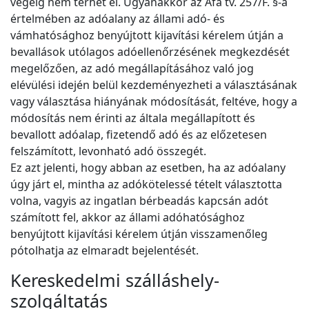
végéig nem térhet el. Ugyanakkor az Áfa tv. 257/F. §-a
értelmében az adóalany az állami adó- és
vámhatósághoz benyújtott kijavítási kérelem útján a
bevallások utólagos adóellenőrzésének megkezdését
megelőzően, az adó megállapításához való jog
elévülési idején belül kezdeményezheti a választásának
vagy választása hiányának módosítását, feltéve, hogy a
módosítás nem érinti az általa megállapított és
bevallott adóalap, fizetendő adó és az előzetesen
felszámított, levonható adó összegét.
Ez azt jelenti, hogy abban az esetben, ha az adóalany
úgy járt el, mintha az adókötelessé tételt választotta
volna, vagyis az ingatlan bérbeadás kapcsán adót
számított fel, akkor az állami adóhatósághoz
benyújtott kijavítási kérelem útján visszamenőleg
pótolhatja az elmaradt bejelentését.
Kereskedelmi szálláshely-
szolgáltatás