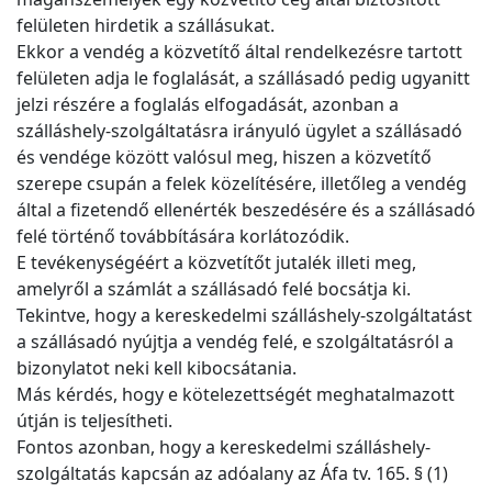
felületen hirdetik a szállásukat.
Ekkor a vendég a közvetítő által rendelkezésre tartott
felületen adja le foglalását, a szállásadó pedig ugyanitt
jelzi részére a foglalás elfogadását, azonban a
szálláshely-szolgáltatásra irányuló ügylet a szállásadó
és vendége között valósul meg, hiszen a közvetítő
szerepe csupán a felek közelítésére, illetőleg a vendég
által a fizetendő ellenérték beszedésére és a szállásadó
felé történő továbbítására korlátozódik.
E tevékenységéért a közvetítőt jutalék illeti meg,
amelyről a számlát a szállásadó felé bocsátja ki.
Tekintve, hogy a kereskedelmi szálláshely-szolgáltatást
a szállásadó nyújtja a vendég felé, e szolgáltatásról a
bizonylatot neki kell kibocsátania.
Más kérdés, hogy e kötelezettségét meghatalmazott
útján is teljesítheti.
Fontos azonban, hogy a kereskedelmi szálláshely-
szolgáltatás kapcsán az adóalany az Áfa tv. 165. § (1)