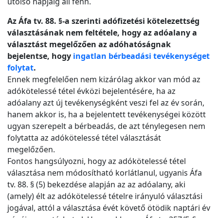
utolsó napjáig áll fenn.
Az Áfa tv. 88. §-a szerinti adófizetési kötelezettség
választásának nem feltétele, hogy az adóalany a
választást megelőzően az adóhatóságnak
bejelentse, hogy
ingatlan bérbeadási tevékenységet
folytat
.
Ennek megfelelően nem kizárólag akkor van mód az
adókötelessé tétel évközi bejelentésére, ha az
adóalany azt új tevékenységként veszi fel az év során,
hanem akkor is, ha a bejelentett tevékenységei között
ugyan szerepelt a bérbeadás, de azt ténylegesen nem
folytatta az adókötelessé tétel választását
megelőzően.
Fontos hangsúlyozni, hogy az adókötelessé tétel
választása nem módosítható korlátlanul, ugyanis Áfa
tv. 88. § (5) bekezdése alapján az az adóalany, aki
(amely) élt az adókötelessé tételre irányuló választási
jogával, attól a választása évét követő ötödik naptári év