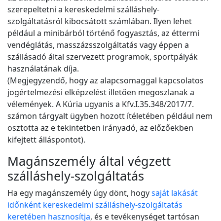
szerepeltetni a kereskedelmi szálláshely-
szolgáltatásról kibocsátott számlában. Ilyen lehet
például a minibárból történő fogyasztás, az éttermi
vendéglátás, masszázsszolgáltatás vagy éppen a
szállásadó által szervezett programok, sportpályák
használatának díja.
(Megjegyzendő, hogy az alapcsomaggal kapcsolatos
jogértelmezési elképzelést illetően megoszlanak a
vélemények. A Kúria ugyanis a Kfv.I.35.348/2017/7.
számon tárgyalt ügyben hozott ítéletében például nem
osztotta az e tekintetben irányadó, az előzőekben
kifejtett álláspontot).
Magánszemély által végzett
szálláshely-szolgáltatás
Ha egy magánszemély úgy dönt, hogy
saját lakását
időnként kereskedelmi szálláshely-szolgáltatás
keretében hasznosítja
, és e tevékenységet tartósan