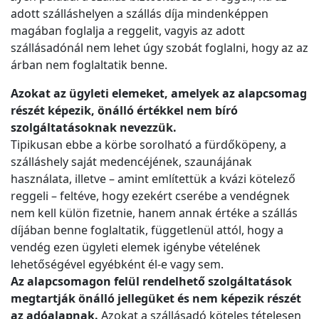
adott szálláshelyen a szállás díja mindenképpen
magában foglalja a reggelit, vagyis az adott
szállásadónál nem lehet úgy szobát foglalni, hogy az az
árban nem foglaltatik benne.
Azokat az ügyleti elemeket, amelyek az alapcsomag
részét képezik, önálló értékkel nem bíró
szolgáltatásoknak nevezzük.
Tipikusan ebbe a körbe sorolható a fürdőköpeny, a
szálláshely saját medencéjének, szaunájának
használata, illetve – amint említettük a kvázi kötelező
reggeli – feltéve, hogy ezekért cserébe a vendégnek
nem kell külön fizetnie, hanem annak értéke a szállás
díjában benne foglaltatik, függetlenül attól, hogy a
vendég ezen ügyleti elemek igénybe vételének
lehetőségével egyébként él-e vagy sem.
Az alapcsomagon felül rendelhető szolgáltatások
megtartják önálló jellegüket és nem képezik részét
az adóalapnak.
Azokat a szállásadó köteles tételesen