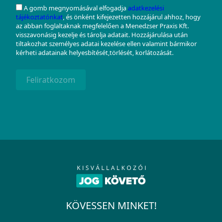
A gomb megnyomásával elfogadja
adatkezelési
tájékoztatónkat
, és önként kifejezetten hozzájárul ahhoz, hogy
az abban foglaltaknak megfelelően a Menedzser Praxis Kft.
visszavonásig kezelje és tárolja adatait. Hozzájárulása után
tiltakozhat személyes adatai kezelése ellen valamint bármikor
kérheti adatainak helyesbítését,törlését, korlátozását.
Feliratkozom
KÖVESSEN MINKET!