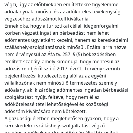
végzi, úgy az előbbiekben említettekre figyelemmel
adóalanynak minősül és az adóköteles tevékenység
végzéséhez adószámot kell kiváltania.
Ennek oka, hogy a turisztikai céllal, idegenforgalmi
körben végzett ingatlan bérbeadást nem lehet
adómentes ügyletként kezelni, hanem az kereskedelmi
szálláshely-szolgáltatásnak minősül. Ezáltal arra nézve
nem érvényesül az Áfa tv. 257. § (5) bekezdésében
említett szabály, amely kimondja, hogy mentesül az
adózás rendjéről szóló 2017. évi CL. törvény szerinti
bejelentkezési kötelezettség alól az az egyéni
vállalkozónak nem minősülő természetes személy
adóalany, aki kizárólag adómentes ingatlan bérbeadási
szolgáltatást nyújt, feltéve, hogy nem él az
adókötelessé tétel lehetőségével és közösségi
adószám kiváltására nem kötelezett.
A gazdasági életben meglehetősen gyakori, hogy a
kereskedelmi szálláshely-szolgáltatást végző
magánszemélyek egy közvetítő cég által biztosított