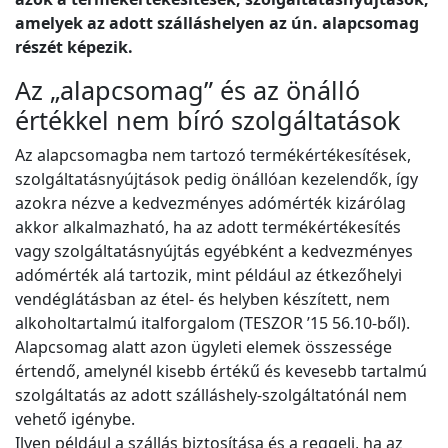
amelyek az adott szálláshelyen az ún. alapcsomag
részét képezik.
Az „alapcsomag” és az önálló
értékkel nem bíró szolgáltatások
Az alapcsomagba nem tartozó termékértékesítések,
szolgáltatásnyújtások pedig önállóan kezelendők, így
azokra nézve a kedvezményes adómérték kizárólag
akkor alkalmazható, ha az adott termékértékesítés
vagy szolgáltatásnyújtás egyébként a kedvezményes
adómérték alá tartozik, mint például az étkezőhelyi
vendéglátásban az étel- és helyben készített, nem
alkoholtartalmú italforgalom (TESZOR ’15 56.10-ből).
Alapcsomag alatt azon ügyleti elemek összessége
értendő, amelynél kisebb értékű és kevesebb tartalmú
szolgáltatás az adott szálláshely-szolgáltatónál nem
vehető igénybe.
Ilyen például a szállás biztosítása és a reggeli, ha az