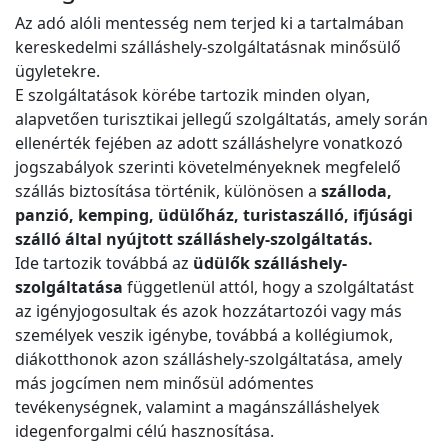
Az adó alóli mentesség nem terjed ki a tartalmában
kereskedelmi szálláshely-szolgáltatásnak minősülő
ügyletekre.
E szolgáltatások körébe tartozik minden olyan,
alapvetően turisztikai jellegű szolgáltatás, amely során
ellenérték fejében az adott szálláshelyre vonatkozó
jogszabályok szerinti követelményeknek megfelelő
szállás biztosítása történik, különösen a
szálloda,
panzió, kemping, üdülőház, turistaszálló, ifjúsági
szálló által nyújtott szálláshely-szolgáltatás.
Ide tartozik továbbá az
üdülők szálláshely-
szolgáltatása
függetlenül attól, hogy a szolgáltatást
az igényjogosultak és azok hozzátartozói vagy más
személyek veszik igénybe, továbbá a kollégiumok,
diákotthonok azon szálláshely-szolgáltatása, amely
más jogcímen nem minősül adómentes
tevékenységnek, valamint a magánszálláshelyek
idegenforgalmi célú hasznosítása.