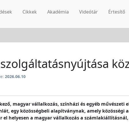
dések
Cikkek
Akadémia
Videótár
Értesítő
szolgáltatásnyújtása kö
ve:
2026.06.10
ző, magyar vállalkozás, színházi és egyéb művészeti e
számlát, egy közösségbeli alapítványnak, amely közösség
r el helyesen a magyar vállalkozás a számlakiállításnál, 