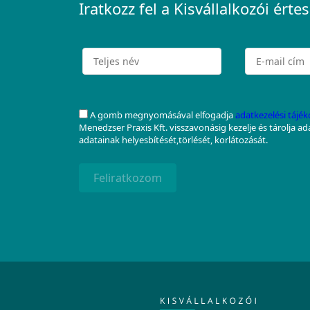
Iratkozz fel a Kisvállalkozói értes
A gomb megnyomásával elfogadja
adatkezelési tájé
Menedzser Praxis Kft. visszavonásig kezelje és tárolja a
adatainak helyesbítését,törlését, korlátozását.
Feliratkozom