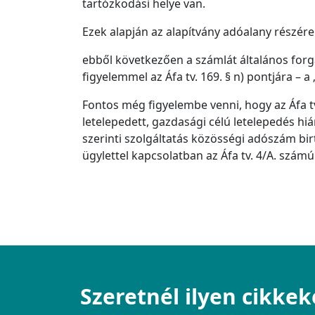
tartózkodási helye van.
Ezek alapján az alapítvány adóalany részére n
ebből következően a számlát általános forgalm
figyelemmel az Áfa tv. 169. § n) pontjára – a 
Fontos még figyelembe venni, hogy az Áfa t
letelepedett, gazdasági célú letelepedés hiá
szerinti szolgáltatás közösségi adószám bi
ügylettel kapcsolatban az Áfa tv. 4/A. számú
Szeretnél ilyen cikkek