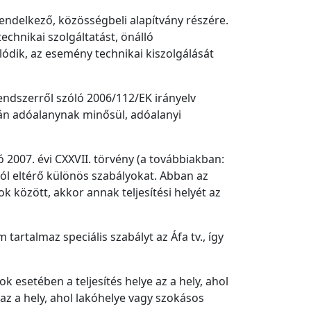
endelkező, közösségbeli alapítvány részére.
chnikai szolgáltatást, önálló
lódik, az esemény technikai kiszolgálását
endszerről szóló 2006/112/EK irányelv
pján adóalanynak minősül, adóalanyi
ó 2007. évi CXXVII. törvény (a továbbiakban:
tól eltérő különös szabályokat. Abban az
 között, akkor annak teljesítési helyét az
artalmaz speciális szabályt az Áfa tv., így
k esetében a teljesítés helye az a hely, ahol
az a hely, ahol lakóhelye vagy szokásos