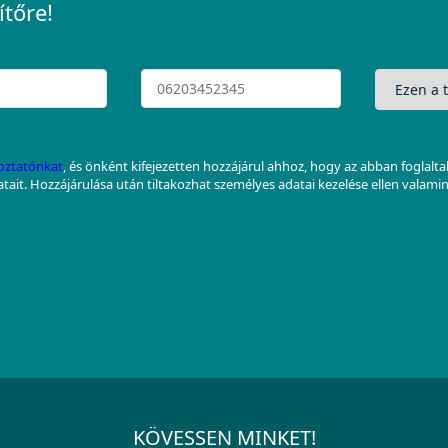
ítőre!
koztatónkat
, és önként kifejezetten hozzájárul ahhoz, hogy az abban foglalt
datait. Hozzájárulása után tiltakozhat személyes adatai kezelése ellen valami
KÖVESSEN MINKET!