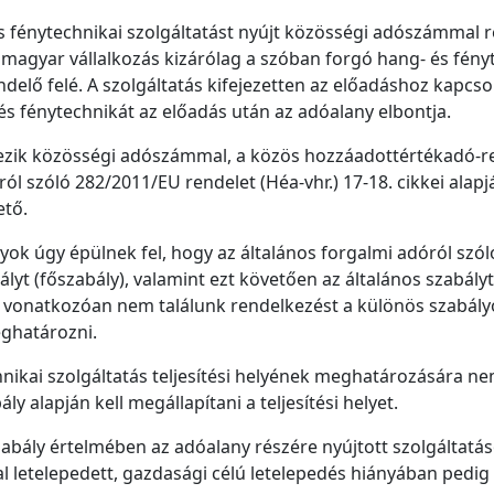
s fénytechnikai szolgáltatást nyújt közösségi adószámmal r
agyar vállalkozás kizárólag a szóban forgó hang- és fényte
delő felé. A szolgáltatás kifejezetten az előadáshoz kapcso
g- és fénytechnikát az előadás után az adóalany elbontja.
lkezik közösségi adószámmal, a közös hozzáadottértékadó-r
ól szóló 282/2011/EU rendelet (Héa-vhr.) 17-18. cikkei ala
ető.
lyok úgy épülnek fel, hogy az általános forgalmi adóról szól
ályt (főszabály), valamint ezt követően az általános szabály
 vonatkozóan nem találunk rendelkezést a különös szabályok
meghatározni.
ikai szolgáltatás teljesítési helyének meghatározására nem t
y alapján kell megállapítani a teljesítési helyet.
szabály értelmében az adóalany részére nyújtott szolgáltatáso
al letelepedett, gazdasági célú letelepedés hiányában pedig 