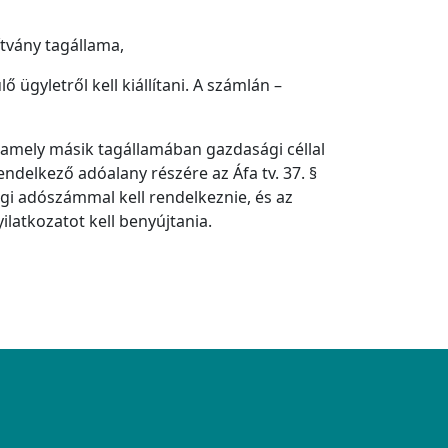
pítvány tagállama,
 ügyletről kell kiállítani. A számlán –
alamely másik tagállamában gazdasági céllal
endelkező adóalany részére az Áfa tv. 37. §
gi adószámmal kell rendelkeznie, és az
ilatkozatot kell benyújtania.