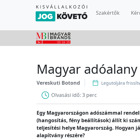
Szakértők
Kér
Magyar adóalany 
Vereskuti Botond
Legutoljára frissít
Olvasási idő:
3 perc
Egy Magyarországon adószámmal rendelke
(hangosítás, fény beállítások) állít ki 
teljesítési helye Magyarország. Hogyan já
alapítvány részére?