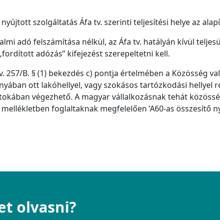
yújtott szolgáltatás Áfa tv. szerinti teljesítési helye az ala
i adó felszámítása nélkül, az Áfa tv. hatályán kívül teljesülő
„fordított adózás” kifejezést szerepeltetni kell.
v. 257/B. § (1) bekezdés c) pontja értelmében a Közösség v
nyában ott lakóhellyel, vagy szokásos tartózkodási hellyel r
rtokában végezhető. A magyar vállalkozásnak tehát közössé
 mellékletben foglaltaknak megfelelően ’A60-as összesítő ny
et olvasni?