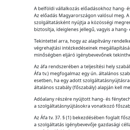
A belföldi vállalkozás előadásokhoz hang- é
Az előadás Magyarországon valósul meg. A m
szolgáltatásként nyújtja a közösségi megren
biztosítja, ideiglenes jellegű, vagyis a han
Tekintettel arra, hogy az alapítvány rende
végrehajtási intézkedéseinek megállapításár
minőségben eljáró igénybevevőnek tekinth
Az áfa rendszerében a teljesítési hely szabá
Áfa tv.) megfogalmaz egy ún. általános szab
esetben, ha egy adott szolgáltatásnyújtásra
általános szabály (főszabály) alapján kell 
Adóalany részére nyújtott hang- és fénytechn
a szolgáltatásnyújtásokra vonatkozó főszabál
Az Áfa tv. 37. § (1) bekezdésében foglalt fő
a szolgáltatás igénybevevője gazdasági céll