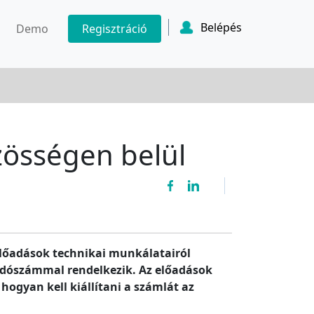
Belépés
Demo
Regisztráció
zösségen belül
lőadások technikai munkálatairól
i adószámmal rendelkezik. Az előadások
hogyan kell kiállítani a számlát az