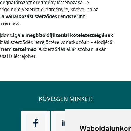
 meghatározott eredmény létrehozása. A
ysége nem vezetett eredményre, kivéve, ha az
 a vállalkozási szerződés rendszerint
s nem az.
újdonsága
a megbízó díjfizetési kötelezettségének
zási szerződés létrejöttére vonatkozóan – elődjétől
 nem tartalmaz
. A szerződés akár szóban, akár
sal is létrejöhet.
KÖVESSEN MINKET!
Weboldalunkon