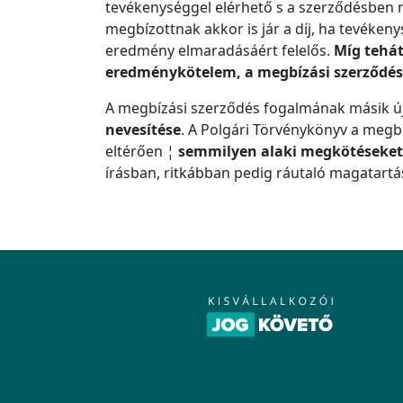
tevékenységgel elérhető s a szerződésben
megbízottnak akkor is jár a díj, ha tevéken
eredmény elmaradásáért felelős.
Míg tehát
eredménykötelem, a megbízási szerződé
A megbízási szerződés fogalmának másik 
nevesítése
. A Polgári Törvénykönyv a megbí
eltérően ¦
semmilyen alaki megkötéseket
írásban, ritkábban pedig ráutaló magatartás