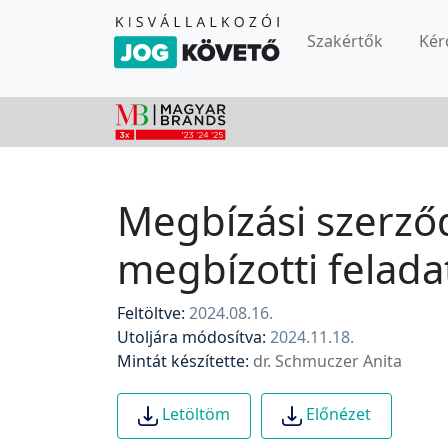
Szakértők
Kér
Megbízási szerződ
megbízotti feladat
Feltöltve:
2024.08.16.
Utoljára módosítva:
2024.11.18.
Mintát készítette:
dr. Schmuczer Anita
Letöltöm
Előnézet