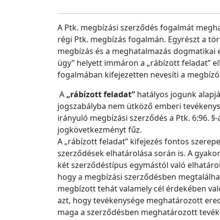
A Ptk. megbízási szerződés fogalmát megha
régi Ptk. megbízás fogalmán. Egyrészt a tö
megbízás és a meghatalmazás dogmatikai elk
ügy” helyett immáron a „rábízott feladat” e
fogalmában kifejezetten nevesíti a megbízó d
A
„rábízott feladat”
hatályos jogunk alapjá
jogszabályba nem ütköző emberi tevékenysé
irányuló megbízási szerződés a Ptk. 6:96. §
jogkövetkezményt fűz.
A „rábízott feladat” kifejezés fontos szerepe
szerződések elhatárolása során is. A gyako
két szerződéstípus egymástól való elhatárol
hogy a megbízási szerződésben megtalálható
megbízott tehát valamely cél érdekében való
azt, hogy tevékenysége meghatározott ered
maga a szerződésben meghatározott tevékeny