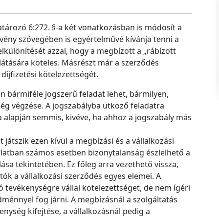
tározó 6:272. §-a két vonatkozásban is módosít a
rvény szövegében is egyértelművé kívánja tenni a
ülönítését azzal, hogy a megbízott a „rábízott
llátására köteles. Másrészt már a szerződés
íjfizetési kötelezettségét.
n bármiféle jogszerű feladat lehet, bármilyen,
g végzése. A jogszabályba ütköző feladatra
-a alapján semmis, kivéve, ha ahhoz a jogszabály más
t játszik ezen kívül a megbízási és a vállalkozási
rlatban számos esetben bizonytalanság észlelhető a
ása tekintetében. Ez főleg arra vezethető vissza,
k a vállalkozási szerződés egyes elemei. A
 tevékenységre vállal kötelezettséget, de nem ígéri
ménnyel fog járni. A megbízásnál a szolgáltatás
ség kifejtése, a vállalkozásnál pedig a