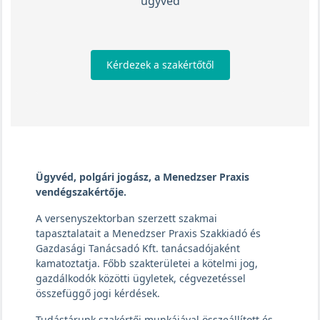
ügyvéd
Kérdezek a szakértőtől
Ügyvéd, polgári jogász, a Menedzser Praxis
vendégszakértője.
A versenyszektorban szerzett szakmai
tapasztalatait a Menedzser Praxis Szakkiadó és
Gazdasági Tanácsadó Kft. tanácsadójaként
kamatoztatja. Főbb szakterületei a kötelmi jog,
gazdálkodók közötti ügyletek, cégvezetéssel
összefüggő jogi kérdések.
Tudástárunk szakértői munkájával összeállított és