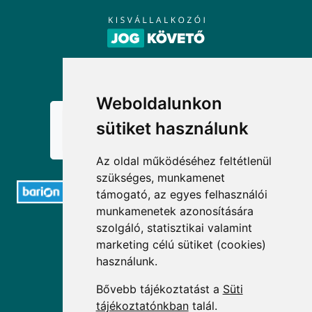
KÖVESSEN MINKET!
Weboldalunkon
sütiket használunk
Az oldal működéséhez feltétlenül
szükséges, munkamenet
támogató, az egyes felhasználói
munkamenetek azonosítására
ELÉRHETŐSÉGEK
szolgáló, statisztikai valamint
marketing célú sütiket (cookies)
használunk.
+36 1 880 7600
Bővebb tájékoztatást a
Süti
info@mprx.hu
tájékoztatónkban
talál.