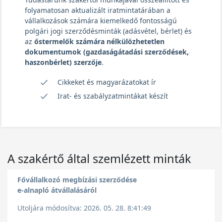
folyamatosan aktualizált iratmintatárában a
vállalkozások számára kiemelkedő fontosságú
polgári jogi szerződésminták (adásvétel, bérlet) és
az
őstermelők számára nélkülözhetetlen
dokumentumok (gazdaságátadási szerződések,
haszonbérlet) szerzője
.
Cikkeket és magyarázatokat ír
Irat- és szabályzatmintákat készít
A szakértő által szemlézett minták
Fővállalkozó megbízási szerződése
e-alnapló átvállalásáról
Utoljára módosítva: 2026. 05. 28. 8:41:49