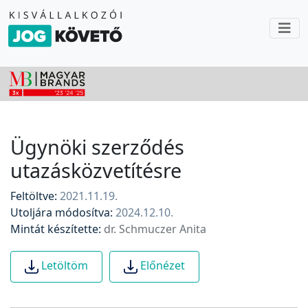
Ügynöki szerződés
utazásközvetítésre
Feltöltve:
2021.11.19.
Utoljára módosítva:
2024.12.10.
Mintát készítette:
dr. Schmuczer Anita
Letöltöm
Előnézet