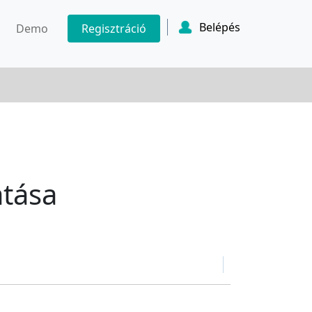
Belépés
Demo
Regisztráció
atása