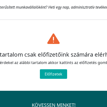
zerűsített munkavállalóként? Heti egy nap, adminisztratív tevék
 tartalom csak előfizetőink számára elér
érdekel az alábbi tartalom akkor kattints az előfizetés gom
Előfizetek
KÖVESSEN MINKET!