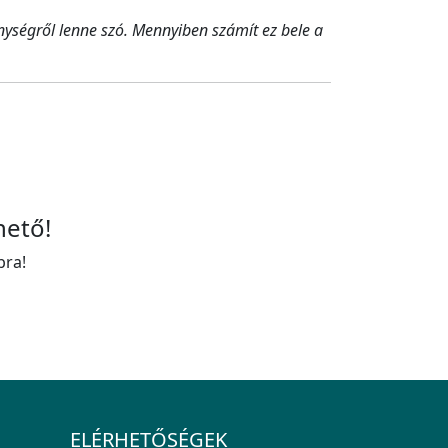
enységről lenne szó. Mennyiben számít ez bele a
hető!
bra!
ELÉRHETŐSÉGEK