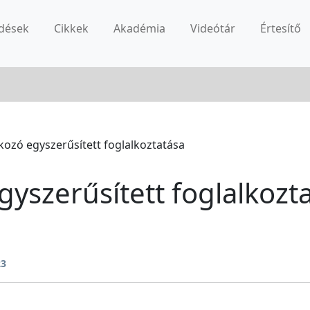
dések
Cikkek
Akadémia
Videótár
Értesítő
lkozó egyszerűsített foglalkoztatása
gyszerűsített foglalkozt
23