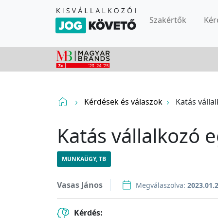
Szakértők
Kér
Kérdések és válaszok
Katás válla
Katás vállalkozó e
MUNKAÜGY, TB
Vasas János
Megválaszolva:
2023.01.
Kérdés: