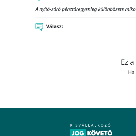
A nyitó-záró pénztáregyenleg különbözete mikor
Válasz:
Ez a
Ha 