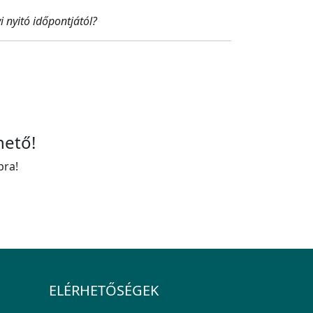
 nyitó időpontjától?
hető!
bra!
ELÉRHETŐSÉGEK