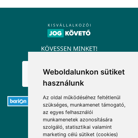
KÖVESSEN MINKET!
Weboldalunkon sütiket
használunk
Az oldal működéséhez feltétlenül
szükséges, munkamenet támogató,
az egyes felhasználói
ELÉRHETŐSÉGEK
munkamenetek azonosítására
szolgáló, statisztikai valamint
+36 1 880 7600
marketing célú sütiket (cookies)