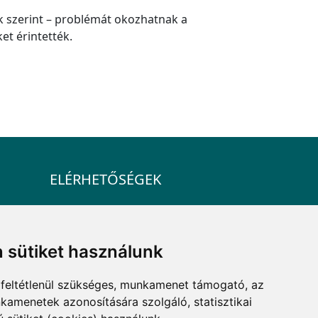
ok szerint – problémát okozhatnak a
ket érintették.
ELÉRHETŐSÉGEK
+36 1 880 7600
info@mprx.hu
 sütiket használunk
feltétlenül szükséges, munkamenet támogató, az
kamenetek azonosítására szolgáló, statisztikai