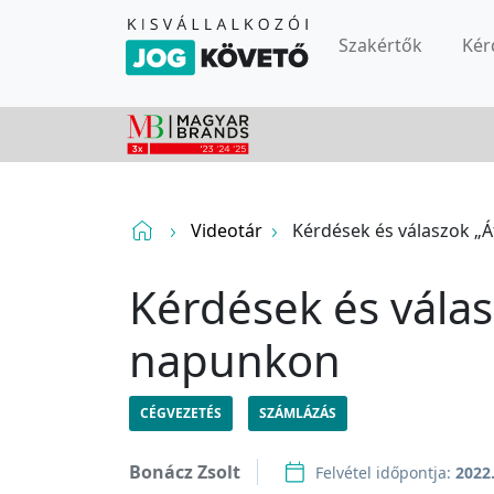
Szakértők
Kér
Videotár
Kérdések és válaszok „Á
Kérdések és válas
napunkon
CÉGVEZETÉS
SZÁMLÁZÁS
Bonácz Zsolt
Felvétel időpontja:
2022