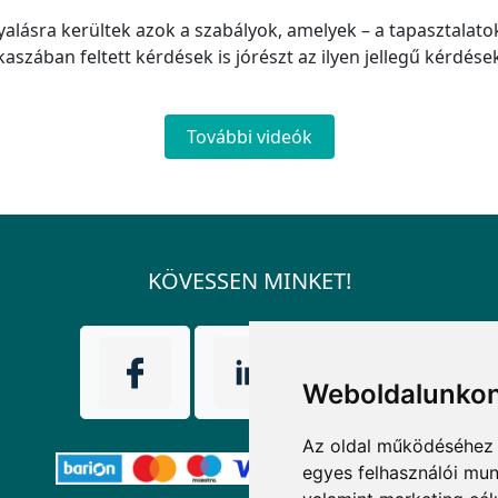
yalásra kerültek azok a szabályok, amelyek – a tapasztalat
szában feltett kérdések is jórészt az ilyen jellegű kérdése
További videók
KÖVESSEN MINKET!
Weboldalunkon
Az oldal működéséhez 
egyes felhasználói mun