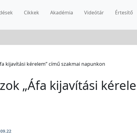
dések
Cikkek
Akadémia
Videótár
Értesítő
fa kijavítási kérelem” című szakmai napunkon
zok „Áfa kijavítási kére
.09.22