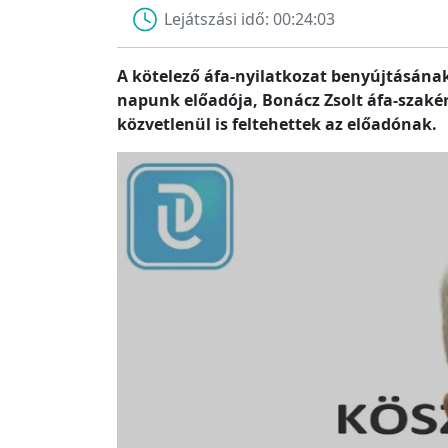
Lejátszási idő:
00:24:03
A kötelező áfa-nyilatkozat benyújtásána
napunk előadója, Bonácz Zsolt áfa-szakér
közvetlenül is feltehettek az előadónak.