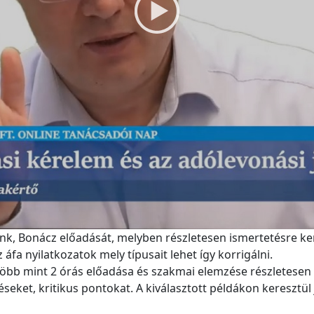
k, Bonácz előadását, melyben részletesen ismertetésre kerü
áfa nyilatkozatok mely típusait lehet így korrigálni.
öbb mint 2 órás előadása és szakmai elemzése részletesen és
ket, kritikus pontokat. A kiválasztott példákon keresztül