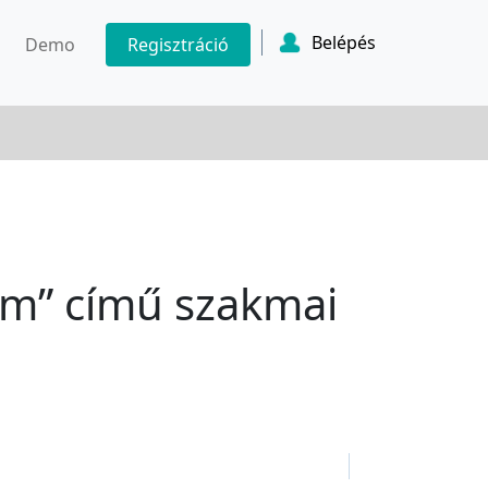
Belépés
Demo
Regisztráció
lem” című szakmai