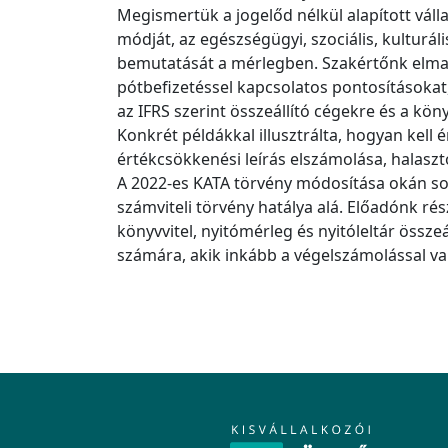
Megismertük a jogelőd nélkül alapított vál
módját, az egészségügyi, szociális, kulturál
bemutatását a mérlegben. Szakértőnk elmagy
pótbefizetéssel kapcsolatos pontosításokat
az IFRS szerint összeállító cégekre és a kö
Konkrét példákkal illusztrálta, hogyan kell é
értékcsökkenési leírás elszámolása, halasz
A 2022-es KATA törvény módosítása okán sok 
számviteli törvény hatálya alá. Előadónk ré
könyvvitel, nyitómérleg és nyitóleltár összeá
számára, akik inkább a végelszámolással 