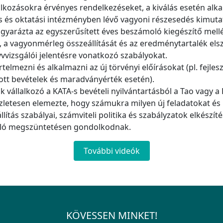
lalkozásokra érvényes rendelkezéseket, a kiválás esetén a
is és oktatási intézményben lévő vagyoni részesedés kimutat
arázta az egyszerűsített éves beszámoló kiegészítő mellék
, a vagyonmérleg összeállítását és az eredménytartalék els
nyvvizsgálói jelentésre vonatkozó szabályokat.
rtelmezni és alkalmazni az új törvényi előírásokat (pl. fejle
tott bevételek és maradványérték esetén).
vállalkozó a KATA-s bevételi nyilvántartásból a Tao vagy a 
szletesen elemezte, hogy számukra milyen új feladatokat és 
llítás szabályai, számviteli politika és szabályzatok elkészít
való megszüntetésen gondolkodnak.
További videók
KÖVESSEN MINKET!