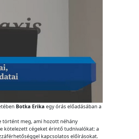
retében
Botka Erika
egy órás előadásában a
se történt meg, ami hozott néhány
 kötelezett cégeket érintő tudnivalókat: a
ozzáférhetőséggel kapcsolatos előírásokat.