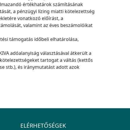
lkalmazandó értékhatárok számításának
ását, a pénzügyi lízing miatti kötelezettség
letére vonatkozó előírást, a
zámolását, valamint az éves beszámolóikat
sztési támogatás időbeli elhatárolása,
KIVA adóalanyiság választásával átkerült a
kötelezettségeket tartogat a váltás (kettős
ése stb.), és iránymutatást adott azok
ELÉRHETŐSÉGEK