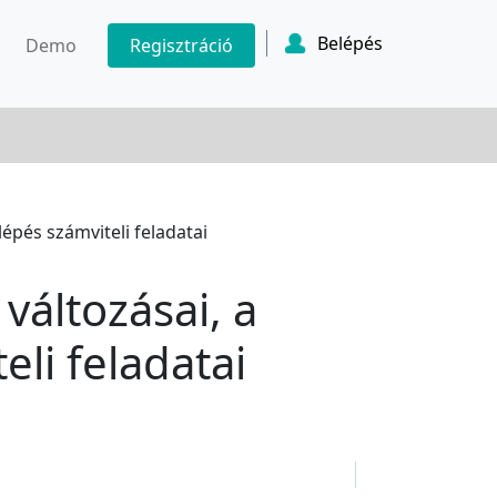
Belépés
Demo
Regisztráció
lépés számviteli feladatai
változásai, a
li feladatai