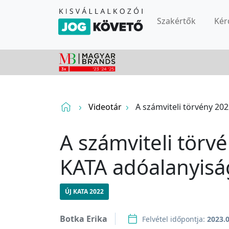
Szakértők
Kér
Videotár
A számviteli törvény 202
A számviteli törvé
KATA adóalanyiság
ÚJ KATA 2022
Botka Erika
Felvétel időpontja:
2023.