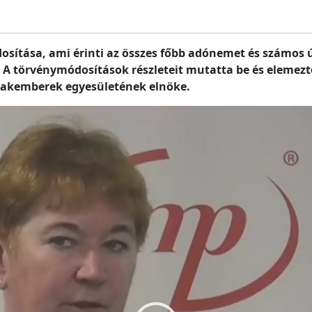
dosítása, ami érinti az összes főbb adónemet és számos 
s. A törvénymódosítások részleteit mutatta be és eleme
Szakemberek egyesületének elnöke.