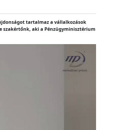
újdonságot tartalmaz a vállalkozások
zte szakértőnk, aki a Pénzügyminisztérium