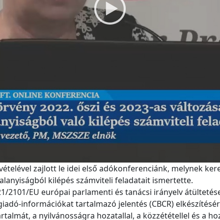
vételével zajlott le idei első adókonferenciánk, melynek ke
óalanyiságból kilépés számviteli feladatait ismertette.
21/2101/EU európai parlamenti és tanácsi irányelv átülteté
iadó-információkat tartalmazó jelentés (CBCR) elkészítésére
rtalmát, a nyilvánosságra hozatallal, a közzététellel és a h