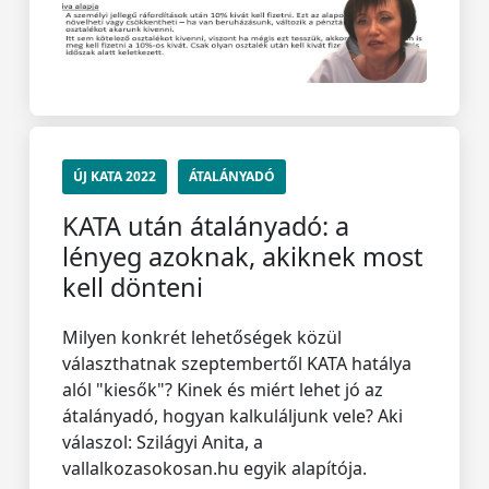
ÚJ KATA 2022
ÁTALÁNYADÓ
KATA után átalányadó: a
lényeg azoknak, akiknek most
kell dönteni
Milyen konkrét lehetőségek közül
választhatnak szeptembertől KATA hatálya
alól "kiesők"? Kinek és miért lehet jó az
átalányadó, hogyan kalkuláljunk vele? Aki
válaszol: Szilágyi Anita, a
vallalkozasokosan.hu egyik alapítója.