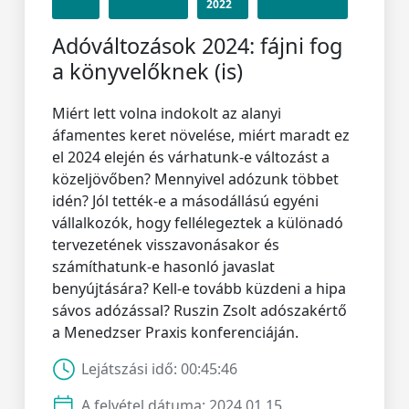
2022
Adóváltozások 2024: fájni fog
a könyvelőknek (is)
Miért lett volna indokolt az alanyi
áfamentes keret növelése, miért maradt ez
el 2024 elején és várhatunk-e változást a
közeljövőben? Mennyivel adózunk többet
idén? Jól tették-e a másodállású egyéni
vállalkozók, hogy fellélegeztek a különadó
tervezetének visszavonásakor és
számíthatunk-e hasonló javaslat
benyújtására? Kell-e tovább küzdeni a hipa
sávos adózással? Ruszin Zsolt adószakértő
a Menedzser Praxis konferenciáján.
Lejátszási idő:
00:45:46
A felvétel dátuma:
2024.01.15.