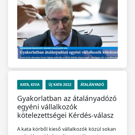
KATA, KIVA
ÚJ KATA 2022
ÁTALÁNYADÓ
Gyakorlatban az átalányadózó
egyéni vállalkozók
kötelezettségei Kérdés-válasz
A kata körből kieső vállalkozók közül sokan