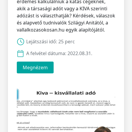
érdemes kalkulálniuk a katás cégeknek,
akik a társasági adót vagy a KIVA szerinti
adózást is választhatják? Kérdések, válaszok
és alapvető tudnivalók Szilágyi Anitától, a
vallalkozasokosan.hu egyik alapítójától.
Lejátszási idő:
25 perc
A felvétel dátuma:
2022.08.31.
Megnézem