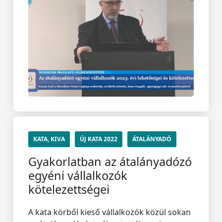
KATA, KIVA
ÚJ KATA 2022
ÁTALÁNYADÓ
Gyakorlatban az átalányadózó
egyéni vállalkozók
kötelezettségei
A kata körből kieső vállalkozók közül sokan