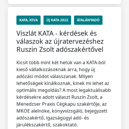
KATA, KIVA
ÚJ KATA 2022
ÁTALÁNYADÓ
Viszlát KATA - kérdések és
válaszok az újratervezéshez
Ruszin Zsolt adószakértővel
Kicsit több mint két hetük van a KATA-ból
kieső vállalkozásoknak arra, hogy új
adózási módot válasszanak. Milyen
lehetőségek kínálkoznak, kinek mi lehet az
optimális megoldás? A most legaktuálisabb
kérdésekre adott választ Ruszin Zsolt, a
Menedzser Praxis Cégkapu szakértője, az
MKOE alelnöke, könyvvizsgáló, bejegyzett
adószakértő, igazságügyi adó- és
járulékszakértő, szakoktató.