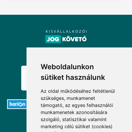
KÖVESSEN MINKET!
Weboldalunkon
sütiket használunk
Az oldal működéséhez feltétlenül
szükséges, munkamenet
támogató, az egyes felhasználói
munkamenetek azonosítására
ELÉRHETŐSÉGEK
szolgáló, statisztikai valamint
marketing célú sütiket (cookies)