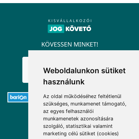
KÖVESSEN MINKET!
Weboldalunkon sütiket
használunk
Az oldal működéséhez feltétlenül
szükséges, munkamenet támogató,
az egyes felhasználói
ELÉRHETŐSÉGEK
munkamenetek azonosítására
szolgáló, statisztikai valamint
+36 1 880 7600
marketing célú sütiket (cookies)