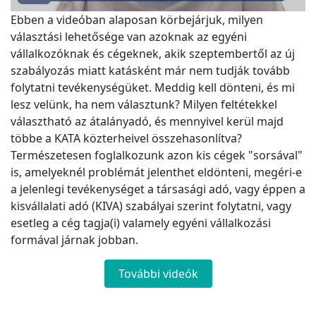
Ebben a videóban alaposan körbejárjuk, milyen
választási lehetősége van azoknak az egyéni
vállalkozóknak és cégeknek, akik szeptembertől az új
szabályozás miatt katásként már nem tudják tovább
folytatni tevékenységüket. Meddig kell dönteni, és mi
lesz velünk, ha nem választunk? Milyen feltétekkel
választható az átalányadó, és mennyivel kerül majd
többe a KATA közterheivel összehasonlítva?
Természetesen foglalkozunk azon kis cégek "sorsával"
is, amelyeknél problémát jelenthet eldönteni, megéri-e
a jelenlegi tevékenységet a társasági adó, vagy éppen a
kisvállalati adó (KIVA) szabályai szerint folytatni, vagy
esetleg a cég tagja(i) valamely egyéni vállalkozási
formával járnak jobban.
További videók