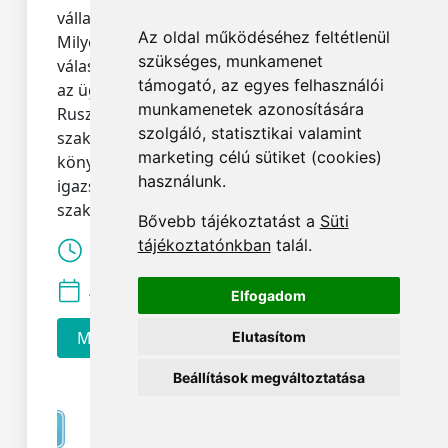
vállalkozó a kata-törvény módosítása miatt.
Az oldal működéséhez feltétlenül
Milyen szempontok alapján érdemes
szükséges, munkamenet
választani? Mit tanácsoljanak a könyvelők
támogató, az egyes felhasználói
az ügyfeleiknek? Ebben nyújtott segítséget
munkamenetek azonosítására
Ruszin Zsolt, a Menedzser Praxis Cégkapu
szolgáló, statisztikai valamint
szakértője, az MKOE alelnöke,
marketing célú sütiket (cookies)
könyvvizsgáló, bejegyzett adószakértő,
használunk.
igazságügyi adó- és járulékszakértő,
szakoktató előadása.
Bővebb tájékoztatást a
Süti
tájékoztatónkban
talál.
Lejátszási idő:
02:01:08
A felvétel dátuma:
2022.08.04.
Elfogadom
Megnézem
Elutasítom
Beállítások megváltoztatása