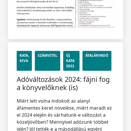
KATA,
SZÁMVITEL
ÚJ
ÁTALÁNYADÓ
KIVA
KATA
2022
Adóváltozások 2024: fájni fog
a könyvelőknek (is)
Miért lett volna indokolt az alanyi
áfamentes keret növelése, miért maradt ez
el 2024 elején és várhatunk-e változást a
közeljövőben? Mennyivel adózunk többet
idén? Jól tették-e a másodállású egyéni