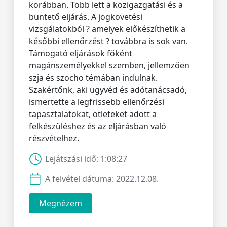
korábban. Több lett a közigazgatási és a
büntető eljárás. A jogkövetési
vizsgálatokból ? amelyek előkészíthetik a
későbbi ellenőrzést ? továbbra is sok van.
Támogató eljárások főként
magánszemélyekkel szemben, jellemzően
szja és szocho témában indulnak.
Szakértőnk, aki ügyvéd és adótanácsadó,
ismertette a legfrissebb ellenőrzési
tapasztalatokat, ötleteket adott a
felkészüléshez és az eljárásban való
részvételhez.
Lejátszási idő:
1:08:27
A felvétel dátuma:
2022.12.08.
Megnézem