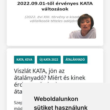
KATA, KIVA
ÚJ KATA 2022
ÁTALÁNYADÓ
Viszlát KATA, jön az
átalányadó? Miért és kinek
érdemes áttérni az
átalányadóra?
Weboldalunkon
Szeptember 1-jétől kényszerül új adózási
sütiket használunk
módot választani több mint 300 ezer