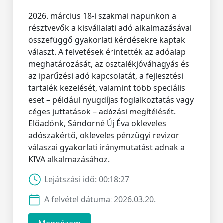
2026. március 18-i szakmai napunkon a
résztvevők a kisvállalati adó alkalmazásával
összefüggő gyakorlati kérdésekre kaptak
választ. A felvetések érintették az adóalap
meghatározását, az osztalékjóváhagyás és
az iparűzési adó kapcsolatát, a fejlesztési
tartalék kezelését, valamint több speciális
eset – például nyugdíjas foglalkoztatás vagy
céges juttatások – adózási megítélését.
Előadónk, Sándorné Új Éva okleveles
adószakértő, okleveles pénzügyi revizor
válaszai gyakorlati iránymutatást adnak a
KIVA alkalmazásához.
Lejátszási idő:
00:18:27
A felvétel dátuma:
2026.03.20.