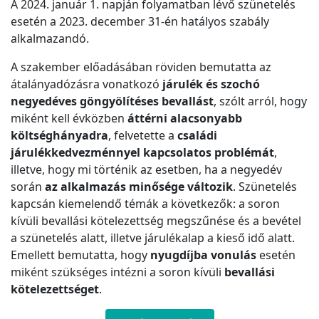
A 2024. január 1. napján folyamatban lévő szünetelés
esetén a 2023. december 31-én hatályos szabály
alkalmazandó.
A szakember előadásában röviden bemutatta az
átalányadózásra vonatkozó
járulék és szochó
negyedéves göngyölítéses bevallást
, szólt arról, hogy
miként kell évközben
áttérni alacsonyabb
költséghányadra
, felvetette a
családi
járulékkedvezménnyel kapcsolatos problémát
,
illetve, hogy mi történik az esetben, ha a negyedév
során
az alkalmazás minősége változik
. Szünetelés
kapcsán kiemelendő témák a következők: a soron
kívüli bevallási kötelezettség megszűnése és a bevétel
a szünetelés alatt, illetve járulékalap a kieső idő alatt.
Emellett bemutatta, hogy
nyugdíjba vonulás
esetén
miként szükséges intézni a soron kívüli
bevallási
kötelezettséget
.