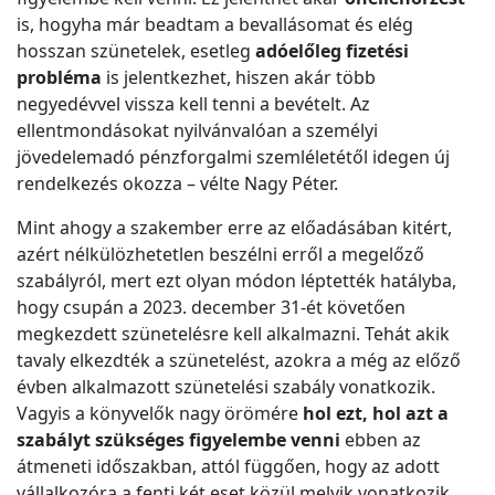
is, hogyha már beadtam a bevallásomat és elég
hosszan szünetelek, esetleg
adóelőleg fizetési
probléma
is jelentkezhet, hiszen akár több
negyedévvel vissza kell tenni a bevételt. Az
ellentmondásokat nyilvánvalóan a személyi
jövedelemadó pénzforgalmi szemléletétől idegen új
rendelkezés okozza – vélte Nagy Péter.
Mint ahogy a szakember erre az előadásában kitért,
azért nélkülözhetetlen beszélni erről a megelőző
szabályról, mert ezt olyan módon léptették hatályba,
hogy csupán a 2023. december 31-ét követően
megkezdett szünetelésre kell alkalmazni. Tehát akik
tavaly elkezdték a szünetelést, azokra a még az előző
évben alkalmazott szünetelési szabály vonatkozik.
Vagyis a könyvelők nagy örömére
hol ezt, hol azt a
szabályt szükséges figyelembe venni
ebben az
átmeneti időszakban, attól függően, hogy az adott
vállalkozóra a fenti két eset közül melyik vonatkozik.