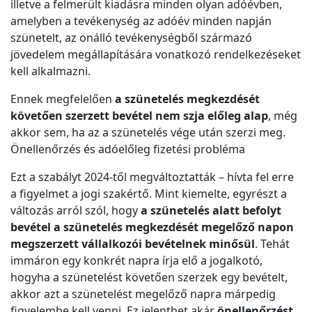
illetve a felmerült kiadásra minden olyan adóévben,
amelyben a tevékenység az adóév minden napján
szünetelt, az önálló tevékenységből származó
jövedelem megállapítására vonatkozó rendelkezéseket
kell alkalmazni.
Ennek megfelelően
a szünetelés megkezdését
követően szerzett bevétel nem szja előleg alap
, még
akkor sem, ha az a szünetelés vége után szerzi meg.
Önellenőrzés és adóelőleg fizetési probléma
Ezt a szabályt 2024-től megváltoztatták – hívta fel erre
a figyelmet a jogi szakértő. Mint kiemelte, egyrészt a
változás arról szól, hogy
a szünetelés alatt befolyt
bevétel a szünetelés megkezdését megelőző napon
megszerzett vállalkozói bevételnek minősül
. Tehát
immáron egy konkrét napra írja elő a jogalkotó,
hogyha a szünetelést követően szerzek egy bevételt,
akkor azt a szünetelést megelőző napra márpedig
figyelembe kell venni. Ez jelenthet akár
önellenőrzést