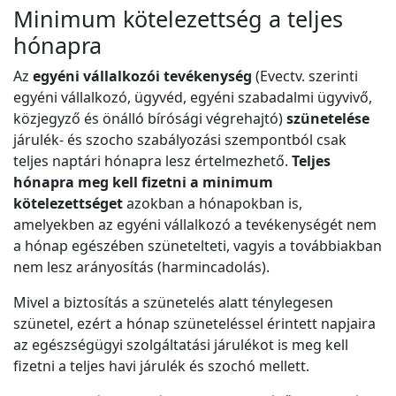
Minimum kötelezettség a teljes
hónapra
Az
egyéni vállalkozói tevékenység
(Evectv. szerinti
egyéni vállalkozó, ügyvéd, egyéni szabadalmi ügyvivő,
közjegyző és önálló bírósági végrehajtó)
szünetelése
járulék- és szocho szabályozási szempontból csak
teljes naptári hónapra lesz értelmezhető.
Teljes
hónapra meg kell fizetni a minimum
kötelezettséget
azokban a hónapokban is,
amelyekben az egyéni vállalkozó a tevékenységét nem
a hónap egészében szünetelteti, vagyis a továbbiakban
nem lesz arányosítás (harmincadolás).
Mivel a biztosítás a szünetelés alatt ténylegesen
szünetel, ezért a hónap szüneteléssel érintett napjaira
az egészségügyi szolgáltatási járulékot is meg kell
fizetni a teljes havi járulék és szochó mellett.