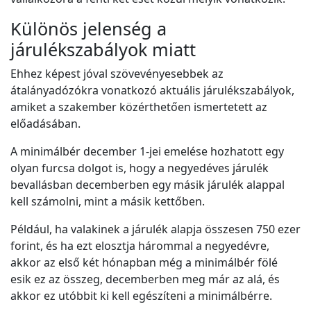
Különös jelenség a
járulékszabályok miatt
Ehhez képest jóval szövevényesebbek az
átalányadózókra vonatkozó aktuális járulékszabályok,
amiket a szakember közérthetően ismertetett az
előadásában.
A minimálbér december 1-jei emelése hozhatott egy
olyan furcsa dolgot is, hogy a negyedéves járulék
bevallásban decemberben egy másik járulék alappal
kell számolni, mint a másik kettőben.
Például, ha valakinek a járulék alapja összesen 750 ezer
forint, és ha ezt elosztja hárommal a negyedévre,
akkor az első két hónapban még a minimálbér fölé
esik ez az összeg, decemberben meg már az alá, és
akkor ez utóbbit ki kell egészíteni a minimálbérre.