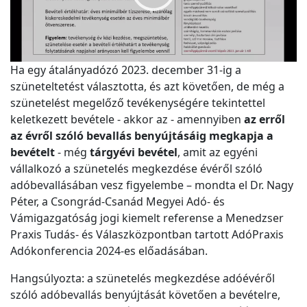
Ha egy átalányadózó 2023. december 31-ig a
szüneteltetést választotta, és azt követően, de még a
szünetelést megelőző tevékenységére tekintettel
keletkezett bevétele - akkor az - amennyiben
az erről
az évről szóló bevallás benyújtásáig megkapja a
bevételt
- még
tárgyévi bevétel
, amit az egyéni
vállalkozó a szünetelés megkezdése évéről szóló
adóbevallásában vesz figyelembe – mondta el Dr. Nagy
Péter, a Csongrád-Csanád Megyei Adó- és
Vámigazgatóság jogi kiemelt referense a Menedzser
Praxis Tudás- és Válaszközpontban tartott AdóPraxis
Adókonferencia 2024-es előadásában.
Hangsúlyozta: a szünetelés megkezdése adóévéről
szóló adóbevallás benyújtását követően a bevételre,