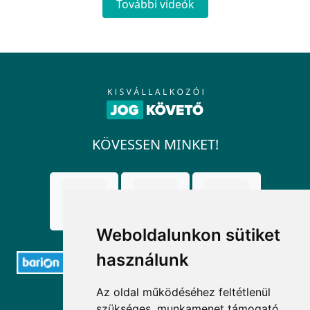
További videók
KÖVESSEN MINKET!
Weboldalunkon sütiket
használunk
Az oldal működéséhez feltétlenül
ELÉRHETŐSÉGEK
szükséges, munkamenet támogató,