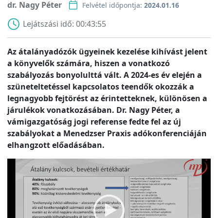
dr. Nagy Péter
Felvétel időpontja:
2024.01.16
Lejátszási idő:
00:43:55
Az átalányadózók ügyeinek kezelése kihívást jelent
a könyvelők számára, hiszen a vonatkozó
szabályozás bonyolulttá vált. A 2024-es év elején a
szüneteltetéssel kapcsolatos teendők okozzák a
legnagyobb fejtörést az érintetteknek, különösen a
járulékok vonatkozásában. Dr. Nagy Péter, a
vámigazgatóság jogi referense fedte fel az új
szabályokat a Menedzser Praxis adókonferenciáján
elhangzott előadásában.