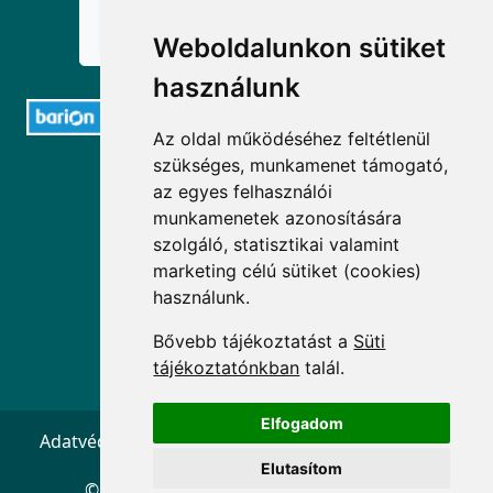
Weboldalunkon sütiket
használunk
Az oldal működéséhez feltétlenül
szükséges, munkamenet támogató,
ELÉRHETŐSÉGEK
az egyes felhasználói
munkamenetek azonosítására
+36 1 880 7600
szolgáló, statisztikai valamint
marketing célú sütiket (cookies)
info@mprx.hu
használunk.
Bővebb tájékoztatást a
Süti
tájékoztatónkban
talál.
Elfogadom
Adatvédelem
ÁSZF
Impresszum
Kapcsolat
Elutasítom
© 2026 Copyright:
Menedzserpraxis.hu