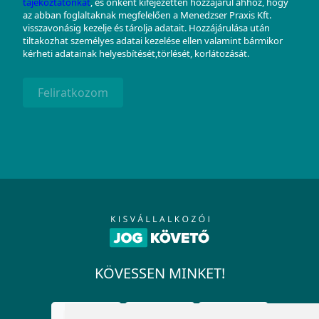
tájékoztatónkat
, és önként kifejezetten hozzájárul ahhoz, hogy
az abban foglaltaknak megfelelően a Menedzser Praxis Kft.
visszavonásig kezelje és tárolja adatait. Hozzájárulása után
tiltakozhat személyes adatai kezelése ellen valamint bármikor
kérheti adatainak helyesbítését,törlését, korlátozását.
Feliratkozom
KÖVESSEN MINKET!