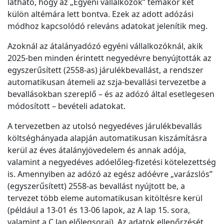
látható, hogy az „Egyéni vállalkozók” témakör két
külön altémára lett bontva. Ezek az adott adózási
módhoz kapcsolódó releváns adatokat jelenítik meg.
Azoknál az átalányadózó egyéni vállalkozóknál, akik
2025-ben minden érintett negyedévre benyújtották az
egyszerűsített (2558-as) járulékbevallást, a rendszer
automatikusan átemeli az szja-bevallási tervezetbe a
bevallásokban szereplő – és az adózó által esetlegesen
módosított – bevételi adatokat.
A tervezetben az utolsó negyedéves járulékbevallás
költséghányada alapján automatikusan kiszámításra
kerül az éves átalányjövedelem és annak adója,
valamint a negyedéves adóelőleg-fizetési kötelezettség
is. Amennyiben az adózó az egész adóévre „varázslós”
(egyszerűsített) 2558-as bevallást nyújtott be, a
tervezet több eleme automatikusan kitöltésre kerül
(például a 13-01 és 13-06 lapok, az A lap 15. sora,
valamint a C lap előlegsorai). Az adatok ellenőrzését