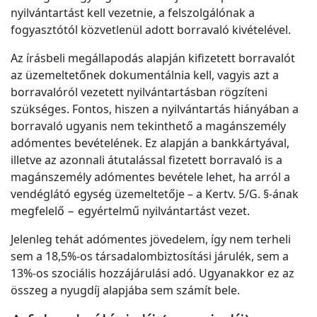
nyilvántartást kell vezetnie, a felszolgálónak a
fogyasztótól közvetlenül adott borravaló kivételével.
Az írásbeli megállapodás alapján kifizetett borravalót
az üzemeltetőnek dokumentálnia kell, vagyis azt a
borravalóról vezetett nyilvántartásban rögzíteni
szükséges. Fontos, hiszen a nyilvántartás hiányában a
borravaló ugyanis nem tekinthető a magánszemély
adómentes bevételének. Ez alapján a bankkártyával,
illetve az azonnali átutalással fizetett borravaló is a
magánszemély adómentes bevétele lehet, ha arról a
vendéglátó egység üzemeltetője – a Kertv. 5/G. §-ának
megfelelő − egyértelmű nyilvántartást vezet.
Jelenleg tehát adómentes jövedelem, így nem terheli
sem a 18,5%-os társadalombiztosítási járulék, sem a
13%-os szociális hozzájárulási adó. Ugyanakkor ez az
összeg a nyugdíj alapjába sem számít bele.