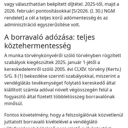
vagy választhatóan beépített díjtétel. 2025-től, majd a
2026. februári pontosításokkal [5/2026. (I. 30.) NGM
rendelet] a cél a teljes körű adómentesség és az
adminisztráció egyszerűsítése volt.
A borravaló adózása: teljes
köztehermentesség
A munka törvénykönyvéről szóló törvényben rögzített
szabályok kiegészültek 2025. január 1-jétől a
kereskedelemről szóló 2005. évi CLXIV. törvény (Kertv.)
5/G. § (1) bekezdése szerinti szabályokkal, miszerint a
vendéglátás tevékenységet folytató kereskedő által
kiállított számla adóval növelt végösszegén felül a
fogyasztó által fizetett többletösszeg borravalónak
minősül.
Fontos követelmény, hogy a felszolgálónak közvetlenül
juttatott borravaló kivételével a vendéglátó