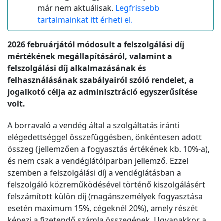
már nem aktuálisak.
Legfrissebb
tartalmainkat itt érheti el.
2026 februárjától módosult a felszolgálási díj
mértékének megállapításáról, valamint a
felszolgálási díj alkalmazásának és
felhasználásának szabályairól szóló rendelet, a
jogalkotó célja az adminisztráció egyszerűsítése
volt.
A borravaló a vendég által a szolgáltatás iránti
elégedettséggel összefüggésben, önkéntesen adott
összeg (jellemzően a fogyasztás értékének kb. 10%-a),
és nem csak a vendéglátóiparban jellemző. Ezzel
szemben a felszolgálási díj a vendéglátásban a
felszolgáló közreműködésével történő kiszolgálásért
felszámított külön díj (magánszemélyek fogyasztása
esetén maximum 15%, cégeknél 20%), amely részét
képezi a fizetendő számla összegének. Ugyanakkor a