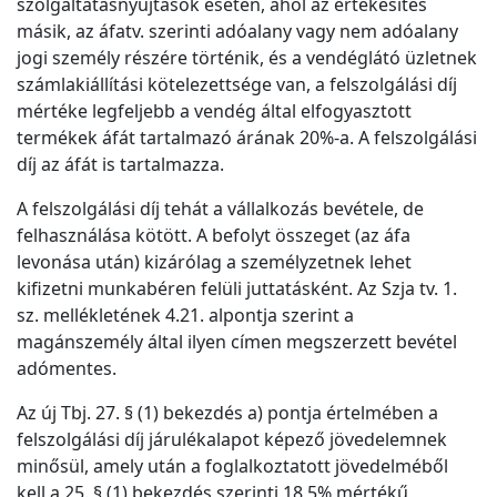
szolgáltatásnyújtások esetén, ahol az értékesítés
másik, az áfatv. szerinti adóalany vagy nem adóalany
jogi személy részére történik, és a vendéglátó üzletnek
számlakiállítási kötelezettsége van, a felszolgálási díj
mértéke legfeljebb a vendég által elfogyasztott
termékek áfát tartalmazó árának 20%-a. A felszolgálási
díj az áfát is tartalmazza.
A felszolgálási díj tehát a vállalkozás bevétele, de
felhasználása kötött. A befolyt összeget (az áfa
levonása után) kizárólag a személyzetnek lehet
kifizetni munkabéren felüli juttatásként. Az Szja tv. 1.
sz. mellékletének 4.21. alpontja szerint a
magánszemély által ilyen címen megszerzett bevétel
adómentes.
Az új Tbj. 27. § (1) bekezdés a) pontja értelmében a
felszolgálási díj járulékalapot képező jövedelemnek
minősül, amely után a foglalkoztatott jövedelméből
kell a 25. § (1) bekezdés szerinti 18,5% mértékű