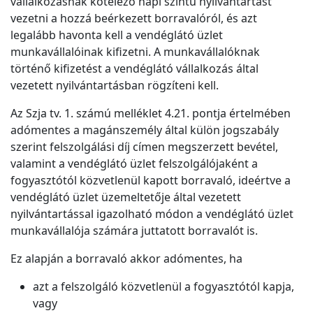
vállalkozásnak kötelező napi szintű nyilvántartást
vezetni a hozzá beérkezett borravalóról, és azt
legalább havonta kell a vendéglátó üzlet
munkavállalóinak kifizetni. A munkavállalóknak
történő kifizetést a vendéglátó vállalkozás által
vezetett nyilvántartásban rögzíteni kell.
Az Szja tv. 1. számú melléklet 4.21. pontja értelmében
adómentes a magánszemély által külön jogszabály
szerint felszolgálási díj címen megszerzett bevétel,
valamint a vendéglátó üzlet felszolgálójaként a
fogyasztótól közvetlenül kapott borravaló, ideértve a
vendéglátó üzlet üzemeltetője által vezetett
nyilvántartással igazolható módon a vendéglátó üzlet
munkavállalója számára juttatott borravalót is.
Ez alapján a borravaló akkor adómentes, ha
azt a felszolgáló közvetlenül a fogyasztótól kapja,
vagy