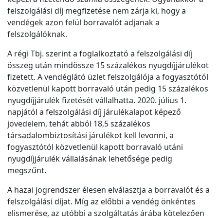
felszolgálási díj megfizetése nem zárja ki, hogy a
vendégek azon felül borravalót adjanak a
felszolgálóknak.
A régi Tbj. szerint a foglalkoztató a felszolgálási díj
összeg után mindössze 15 százalékos nyugdíjjárulékot
fizetett. A vendéglátó üzlet felszolgálója a fogyasztótól
közvetlenül kapott borravaló után pedig 15 százalékos
nyugdíjjárulék fizetését vállalhatta. 2020. július 1.
napjától a felszolgálási díj járulékalapot képező
jövedelem, tehát abból 18,5 százalékos
társadalombiztosítási járulékot kell levonni, a
fogyasztótól közvetlenül kapott borravaló utáni
nyugdíjjárulék vállalásának lehetősége pedig
megszűnt.
A hazai jogrendszer élesen elválasztja a borravalót és a
felszolgálási díjat. Míg az előbbi a vendég önkéntes
elismerése, az utóbbi a szolgáltatás árába kötelezően