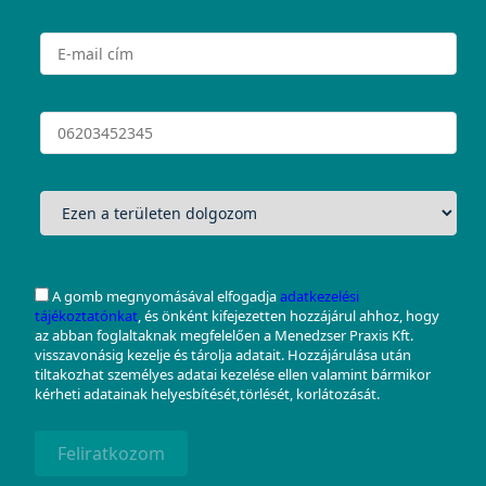
A gomb megnyomásával elfogadja
adatkezelési
tájékoztatónkat
, és önként kifejezetten hozzájárul ahhoz, hogy
az abban foglaltaknak megfelelően a Menedzser Praxis Kft.
visszavonásig kezelje és tárolja adatait. Hozzájárulása után
tiltakozhat személyes adatai kezelése ellen valamint bármikor
kérheti adatainak helyesbítését,törlését, korlátozását.
Feliratkozom