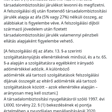
társadalombiztosítási járulékot levonni és megfizetni.
A felszolgálási díj után fizetendő társadalombiztosítási
járulék alapja az áfa (5% vagy 27%) nélküli összeg, az
alábbiakat is figyelembe véve. A felszolgálási díjból
származó jövedelem után fizetett
társadalombiztosítási járulék valamennyi pénzbeli
ellátás alapjaként figyelembe vehető.
[A felszolgálási díj az áfatv. 13. §-a szerinti
szolgáltatásnyújtás ellenértékének minősül, és a tv. 65.
§-a alapján a szolgáltatásra egyébként irányadó
adómértékkel adózik. A különböző
adómérték alá tartozó szolgáltatások felszolgálási
díjának összegét az eltérő adómérték alá tartozó
szolgáltatások között – azok ellenértéke alapján –
arányosan meg kell osztani.]
A társadalombiztosítási nyugellátásról szóló 1997. évi
LXXXI. törvény 22. § (1) bekezdésének e) pontja
értelmében a nyugdíjalap megállapításánál 2020.