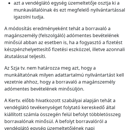
azt a vendéglátó egység üzemeltetője osztja ki a
munkavállalóinak és ezt megfelelő nyilvántartással
igazolni tudja.
A módosítás eredményeként tehát a borravaló a
magánszemély (felszolgáló) adómentes bevételének
minősül abban az esetben is, ha a fogyasztó a fizetést
készpénzhelyettesítő fizetési eszközzel, illetve azonnali
átutalással teljesíti.
Az Szja tv. nem határozza meg azt, hogy a
munkáltatónak milyen adattartalmú nyilvántartást kell
vezetnie ahhoz, hogy a borravaló a magánszemély
adómentes bevételének minősüljön.
A Kertv. előbb hivatkozott szabályai alapján tehát a
vendéglátó tevékenységet folytató kereskedő által
kiállított számla összegén felül befolyt többletösszeg
borravalónak minősül. A befolyt borravalóról a
vendéglátó egység üzemeltetőjének napi