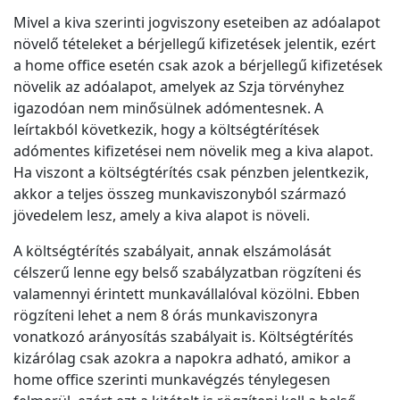
Mivel a kiva szerinti jogviszony eseteiben az adóalapot
növelő tételeket a bérjellegű kifizetések jelentik, ezért
a home office esetén csak azok a bérjellegű kifizetések
növelik az adóalapot, amelyek az Szja törvényhez
igazodóan nem minősülnek adómentesnek. A
leírtakból következik, hogy a költségtérítések
adómentes kifizetései nem növelik meg a kiva alapot.
Ha viszont a költségtérítés csak pénzben jelentkezik,
akkor a teljes összeg munkaviszonyból származó
jövedelem lesz, amely a kiva alapot is növeli.
A költségtérítés szabályait, annak elszámolását
célszerű lenne egy belső szabályzatban rögzíteni és
valamennyi érintett munkavállalóval közölni. Ebben
rögzíteni lehet a nem 8 órás munkaviszonyra
vonatkozó arányosítás szabályait is. Költségtérítés
kizárólag csak azokra a napokra adható, amikor a
home office szerinti munkavégzés ténylegesen