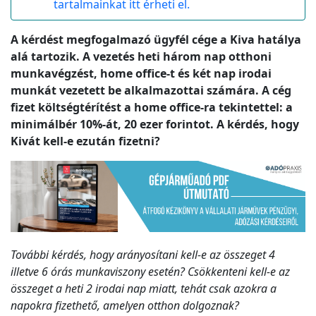
tartalmainkat itt érheti el.
A kérdést megfogalmazó ügyfél cége a Kiva hatálya
alá tartozik. A vezetés heti három nap otthoni
munkavégzést, home office-t és két nap irodai
munkát vezetett be alkalmazottai számára. A cég
fizet költségtérítést a home office-ra tekintettel: a
minimálbér 10%-át, 20 ezer forintot. A kérdés, hogy
Kivát kell-e ezután fizetni?
További kérdés, hogy arányosítani kell-e az összeget 4
illetve 6 órás munkaviszony esetén? Csökkenteni kell-e az
összeget a heti 2 irodai nap miatt, tehát csak azokra a
napokra fizethető, amelyen otthon dolgoznak?