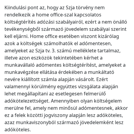
Kiindulási pont az, hogy az Szja törvény nem
rendelkezik a home office-szal kapcsolatos
költségtérítés adózási szabályairól, ezért a nem önálló
tevékenységből származó jövedelem szabályai szerint
kell eljárni. Home office esetében viszont kizárólag
azok a költségek számolhatók el adómentesen,
amelyeket az Szja tv. 3. számú melléklete tartalmaz,
illetve azon eszközök tekintetében kérhet a
munkavállaló adómentes költségtérítést, amelyeket a
munkavégzése ellátása érdekében a munkáltató
nevére kiállított számla alapján vásárolt. Ezért
valamennyi körülmény együttes vizsgálata alapján
lehet megállapítani az esetlegesen felmerülő
adókötelezettséget. Amennyiben olyan költségelem
merülne fel, amely nem minősül adómentesnek, akkor
ez a felek közötti jogviszony alapján lesz adóköteles,
azaz munkaviszonyból származó jövedelemként lesz
adóköteles.