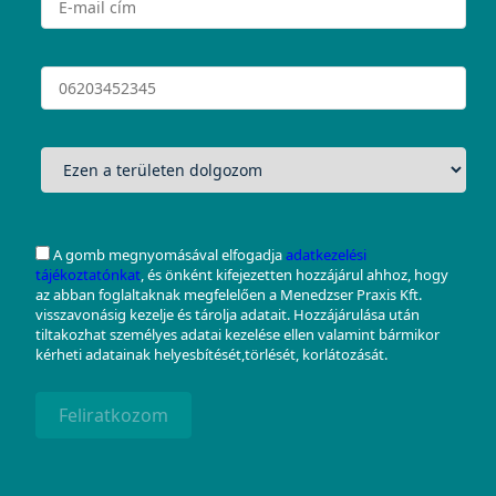
A gomb megnyomásával elfogadja
adatkezelési
tájékoztatónkat
, és önként kifejezetten hozzájárul ahhoz, hogy
az abban foglaltaknak megfelelően a Menedzser Praxis Kft.
visszavonásig kezelje és tárolja adatait. Hozzájárulása után
tiltakozhat személyes adatai kezelése ellen valamint bármikor
kérheti adatainak helyesbítését,törlését, korlátozását.
Feliratkozom