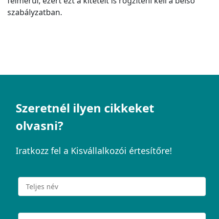
felmerül, ezért ezt a kitételt is rögzíteni kell a belső
szabályzatban.
Szeretnél ilyen cikkeket
olvasni?
Iratkozz fel a Kisvállalkozói értesítőre!