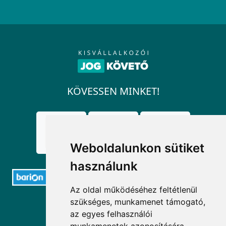
KÖVESSEN MINKET!
Weboldalunkon sütiket
használunk
Az oldal működéséhez feltétlenül
szükséges, munkamenet támogató,
ELÉRHETŐSÉGEK
az egyes felhasználói