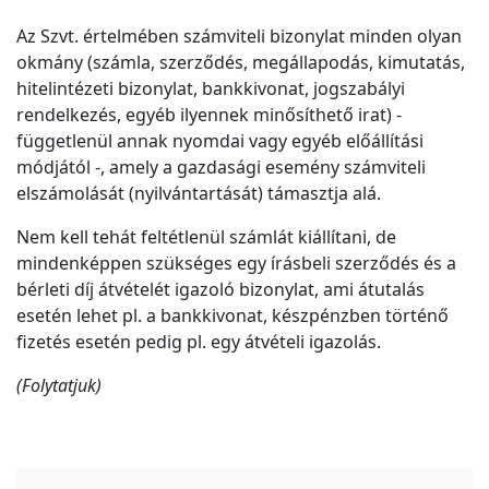
Az Szvt. értelmében számviteli bizonylat minden olyan
okmány (számla, szerződés, megállapodás, kimutatás,
hitelintézeti bizonylat, bankkivonat, jogszabályi
rendelkezés, egyéb ilyennek minősíthető irat) -
függetlenül annak nyomdai vagy egyéb előállítási
módjától -, amely a gazdasági esemény számviteli
elszámolását (nyilvántartását) támasztja alá.
Nem kell tehát feltétlenül számlát kiállítani, de
mindenképpen szükséges egy írásbeli szerződés és a
bérleti díj átvételét igazoló bizonylat, ami átutalás
esetén lehet pl. a bankkivonat, készpénzben történő
fizetés esetén pedig pl. egy átvételi igazolás.
(Folytatjuk)