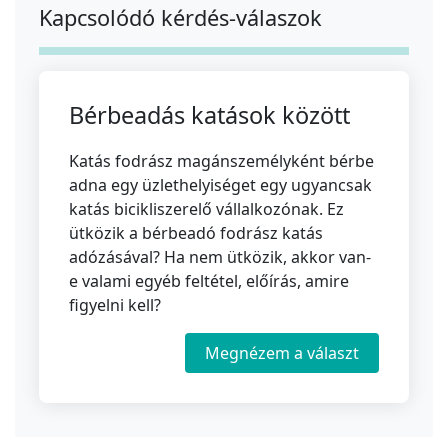
Kapcsolódó kérdés-válaszok
Bérbeadás katások között
Katás fodrász magánszemélyként bérbe
adna egy üzlethelyiséget egy ugyancsak
katás bicikliszerelő vállalkozónak. Ez
ütközik a bérbeadó fodrász katás
adózásával? Ha nem ütközik, akkor van-
e valami egyéb feltétel, előírás, amire
figyelni kell?
Megnézem a választ