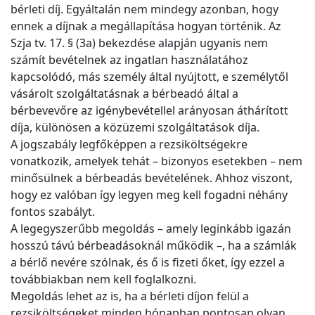
bérleti díj. Egyáltalán nem mindegy azonban, hogy
ennek a díjnak a megállapítása hogyan történik. Az
Szja tv. 17. § (3a) bekezdése alapján ugyanis nem
számít bevételnek az ingatlan használatához
kapcsolódó, más személy által nyújtott, e személytől
vásárolt szolgáltatásnak a bérbeadó által a
bérbevevőre az igénybevétellel arányosan áthárított
díja, különösen a közüzemi szolgáltatások díja.
A jogszabály legfőképpen a rezsiköltségekre
vonatkozik, amelyek tehát – bizonyos esetekben – nem
minősülnek a bérbeadás bevételének. Ahhoz viszont,
hogy ez valóban így legyen meg kell fogadni néhány
fontos szabályt.
A legegyszerűbb megoldás – amely leginkább igazán
hosszú távú bérbeadásoknál működik –, ha a számlák
a bérlő nevére szólnak, és ő is fizeti őket, így ezzel a
továbbiakban nem kell foglalkozni.
Megoldás lehet az is, ha a bérleti díjon felül a
rezsiköltségeket minden hónapban pontosan olyan