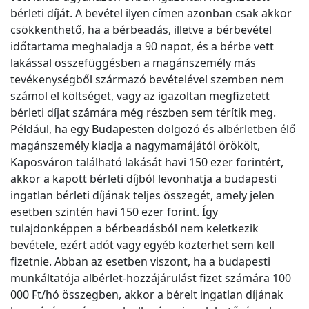
bérleti díját. A bevétel ilyen címen azonban csak akkor
csökkenthető, ha a bérbeadás, illetve a bérbevétel
időtartama meghaladja a 90 napot, és a bérbe vett
lakással összefüggésben a magánszemély más
tevékenységből származó bevételével szemben nem
számol el költséget, vagy az igazoltan megfizetett
bérleti díjat számára még részben sem térítik meg.
Például, ha egy Budapesten dolgozó és albérletben élő
magánszemély kiadja a nagymamájától örökölt,
Kaposváron található lakását havi 150 ezer forintért,
akkor a kapott bérleti díjból levonhatja a budapesti
ingatlan bérleti díjának teljes összegét, amely jelen
esetben szintén havi 150 ezer forint. Így
tulajdonképpen a bérbeadásból nem keletkezik
bevétele, ezért adót vagy egyéb közterhet sem kell
fizetnie. Abban az esetben viszont, ha a budapesti
munkáltatója albérlet-hozzájárulást fizet számára 100
000 Ft/hó összegben, akkor a bérelt ingatlan díjának