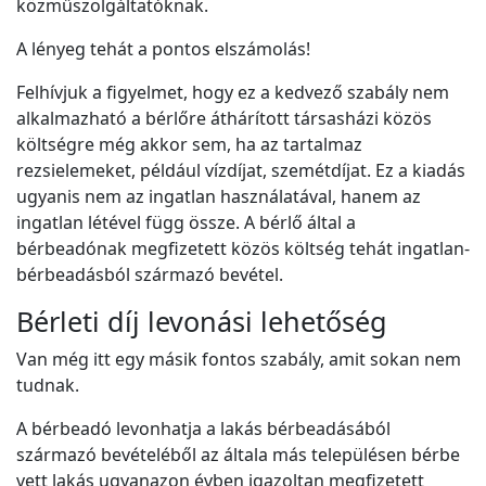
közműszolgáltatóknak.
A lényeg tehát a pontos elszámolás!
Felhívjuk a figyelmet, hogy ez a kedvező szabály nem
alkalmazható a bérlőre áthárított társasházi közös
költségre még akkor sem, ha az tartalmaz
rezsielemeket, például vízdíjat, szemétdíjat. Ez a kiadás
ugyanis nem az ingatlan használatával, hanem az
ingatlan létével függ össze. A bérlő által a
bérbeadónak megfizetett közös költség tehát ingatlan-
bérbeadásból származó bevétel.
Bérleti díj levonási lehetőség
Van még itt egy másik fontos szabály, amit sokan nem
tudnak.
A bérbeadó levonhatja a lakás bérbeadásából
származó bevételéből az általa más településen bérbe
vett lakás ugyanazon évben igazoltan megfizetett