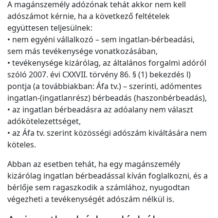
A magánszemély adózónak tehát akkor nem kell
adószámot kérnie, ha a következő feltételek
együttesen teljesülnek:
• nem egyéni vállalkozó – sem ingatlan-bérbeadási,
sem más tevékenysége vonatkozásában,
• tevékenysége kizárólag, az általános forgalmi adóról
szóló 2007. évi CXXVII. törvény 86. § (1) bekezdés l)
pontja (a továbbiakban: Áfa tv.) – szerinti, adómentes
ingatlan-(ingatlanrész) bérbeadás (haszonbérbeadás),
• az ingatlan bérbeadásra az adóalany nem választ
adókötelezettséget,
• az Áfa tv. szerint közösségi adószám kiváltására nem
köteles.
Abban az esetben tehát, ha egy magánszemély
kizárólag ingatlan bérbeadással kíván foglalkozni, és a
bérlője sem ragaszkodik a számlához, nyugodtan
végezheti a tevékenységét adószám nélkül is.