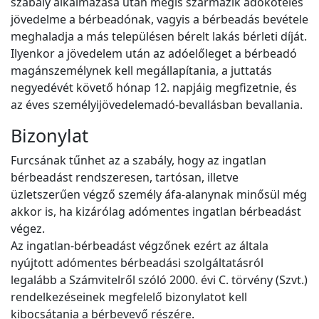
szabály alkalmazása után mégis származik adóköteles
jövedelme a bérbeadónak, vagyis a bérbeadás bevétele
meghaladja a más településen bérelt lakás bérleti díját.
Ilyenkor a jövedelem után az adóelőleget a bérbeadó
magánszemélynek kell megállapítania, a juttatás
negyedévét követő hónap 12. napjáig megfizetnie, és
az éves személyijövedelemadó-bevallásban bevallania.
Bizonylat
Furcsának tűnhet az a szabály, hogy az ingatlan
bérbeadást rendszeresen, tartósan, illetve
üzletszerűen végző személy áfa-alanynak minősül még
akkor is, ha kizárólag adómentes ingatlan bérbeadást
végez.
Az ingatlan-bérbeadást végzőnek ezért az általa
nyújtott adómentes bérbeadási szolgáltatásról
legalább a Számvitelről szóló 2000. évi C. törvény (Szvt.)
rendelkezéseinek megfelelő bizonylatot kell
kibocsátania a bérbevevő részére.