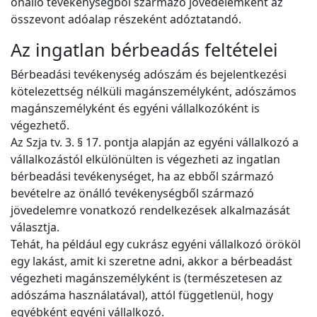
önálló tevékenységből származó jövedelemként az
összevont adóalap részeként adóztatandó.
Az ingatlan bérbeadás feltételei
Bérbeadási tevékenység adószám és bejelentkezési
kötelezettség nélküli magánszemélyként, adószámos
magánszemélyként és egyéni vállalkozóként is
végezhető.
Az Szja tv. 3. § 17. pontja alapján az egyéni vállalkozó a
vállalkozástól elkülönülten is végezheti az ingatlan
bérbeadási tevékenységet, ha az ebből származó
bevételre az önálló tevékenységből származó
jövedelemre vonatkozó rendelkezések alkalmazását
választja.
Tehát, ha például egy cukrász egyéni vállalkozó örököl
egy lakást, amit ki szeretne adni, akkor a bérbeadást
végezheti magánszemélyként is (természetesen az
adószáma használatával), attól függetlenül, hogy
egyébként egyéni vállalkozó.