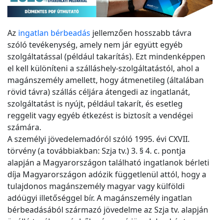
Az
ingatlan bérbeadás
jellemzően hosszabb távra
szóló tevékenység, amely nem jár együtt egyéb
szolgáltatással (például takarítás). Ezt mindenképpen
el kell különíteni a szálláshely-szolgáltatástól, ahol a
magánszemély amellett, hogy átmenetileg (általában
rövid távra) szállás céljára átengedi az ingatlanát,
szolgáltatást is nyújt, például takarít, és esetleg
reggelit vagy egyéb étkezést is biztosít a vendégei
számára.
A személyi jövedelemadóról szóló 1995. évi CXVII.
törvény (a továbbiakban: Szja tv.) 3. § 4. c. pontja
alapján a Magyarországon található ingatlanok bérleti
díja Magyarországon adózik függetlenül attól, hogy a
tulajdonos magánszemély magyar vagy külföldi
adóügyi illetőséggel bír. A magánszemély ingatlan
bérbeadásából származó jövedelme az Szja tv. alapján