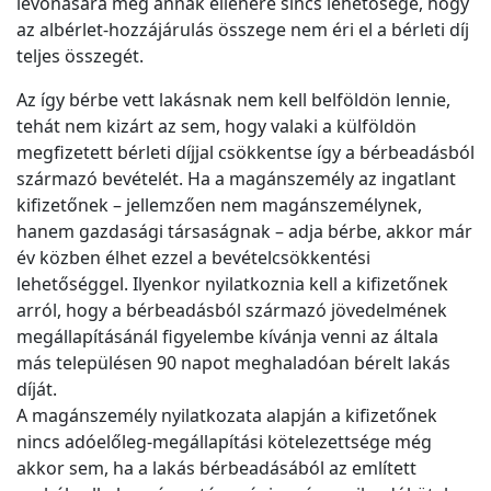
levonására még annak ellenére sincs lehetősége, hogy
az albérlet-hozzájárulás összege nem éri el a bérleti díj
teljes összegét.
Az így bérbe vett lakásnak nem kell belföldön lennie,
tehát nem kizárt az sem, hogy valaki a külföldön
megfizetett bérleti díjjal csökkentse így a bérbeadásból
származó bevételét. Ha a magánszemély az ingatlant
kifizetőnek – jellemzően nem magánszemélynek,
hanem gazdasági társaságnak – adja bérbe, akkor már
év közben élhet ezzel a bevételcsökkentési
lehetőséggel. Ilyenkor nyilatkoznia kell a kifizetőnek
arról, hogy a bérbeadásból származó jövedelmének
megállapításánál figyelembe kívánja venni az általa
más településen 90 napot meghaladóan bérelt lakás
díját.
A magánszemély nyilatkozata alapján a kifizetőnek
nincs adóelőleg-megállapítási kötelezettsége még
akkor sem, ha a lakás bérbeadásából az említett