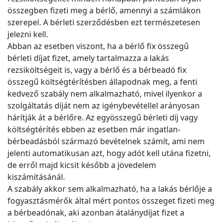
összegben fizeti meg a bérlő, amennyi a számlákon
szerepel. A bérleti szerződésben ezt természetesen
jelezni kell.
Abban az esetben viszont, ha a bérlő fix összegű
bérleti díjat fizet, amely tartalmazza a lakás
rezsiköltségeit is, vagy a bérlő és a bérbeadó fix
összegű költségtérítésben állapodnak meg, a fenti
kedvező szabály nem alkalmazható, mivel ilyenkor a
szolgáltatás díját nem az igénybevétellel arányosan
hárítják át a bérlőre. Az egyösszegű bérleti díj vagy
költségtérítés ebben az esetben már ingatlan-
bérbeadásból származó bevételnek számít, ami nem
jelenti automatikusan azt, hogy adót kell utána fizetni,
de erről majd kicsit később a jövedelem
kiszámításánál.
A szabály akkor sem alkalmazható, ha a lakás bérlője a
fogyasztásmérők által mért pontos összeget fizeti meg
a bérbeadónak, aki azonban átalánydíjat fizet a