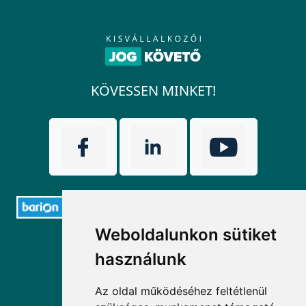
KÖVESSEN MINKET!
Weboldalunkon sütiket
ELÉRHETŐSÉGEK
használunk
+36 1 880 7600
Az oldal működéséhez feltétlenül
info@mprx.hu