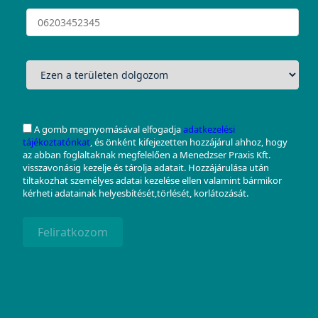
A gomb megnyomásával elfogadja
adatkezelési
tájékoztatónkat
, és önként kifejezetten hozzájárul ahhoz, hogy
az abban foglaltaknak megfelelően a Menedzser Praxis Kft.
visszavonásig kezelje és tárolja adatait. Hozzájárulása után
tiltakozhat személyes adatai kezelése ellen valamint bármikor
kérheti adatainak helyesbítését,törlését, korlátozását.
Feliratkozom