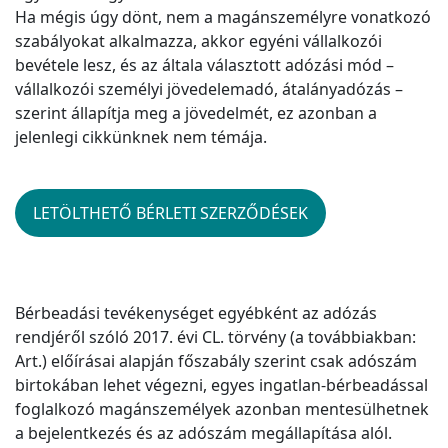
Ha mégis úgy dönt, nem a magánszemélyre vonatkozó
szabályokat alkalmazza, akkor egyéni vállalkozói
bevétele lesz, és az általa választott adózási mód –
vállalkozói személyi jövedelemadó, átalányadózás –
szerint állapítja meg a jövedelmét, ez azonban a
jelenlegi cikkünknek nem témája.
LETÖLTHETŐ BÉRLETI SZERZŐDÉSEK
Bérbeadási tevékenységet egyébként az adózás
rendjéről szóló 2017. évi CL. törvény (a továbbiakban:
Art.) előírásai alapján főszabály szerint csak adószám
birtokában lehet végezni, egyes ingatlan-bérbeadással
foglalkozó magánszemélyek azonban mentesülhetnek
a bejelentkezés és az adószám megállapítása alól.