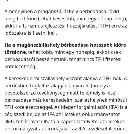
Amennyiben a magánszálláshely bérbeadása rövid
ideig történne (tehát kevesebb, mint egy hónap ideig),
akkor a turizmusfejlesztési hozzájárulást (TFH) erre az
időszakra is fizetni kell.
Ha a magánszálláshely bérbeadása hosszabb időre
történne
, tehát több, mint egy hónapig, akkor csak
bérbeadásról beszélhetünk, tehát nincs TFH fizetési
kötelezettség.
A kereskedelmi szálláshely viszont alanya a TFH-nak. A
kérdésben foglaltak alapján a nyaraló (amely a
bevételszerző tevékenység miatt telephely is lesz)
bérbeadása már kereskedelmi szálláshelynek minősül
TFH kötelezettséggel. Az idegenforgalmi adót (IFA) is a
cég szedi be, de az IFA az illetékes önkormányzatot
illeti, tehát javasolható a kapcsolatfelvétel az illetékes
önkormányzat adóirodájával, az IFA kezelését illetően.