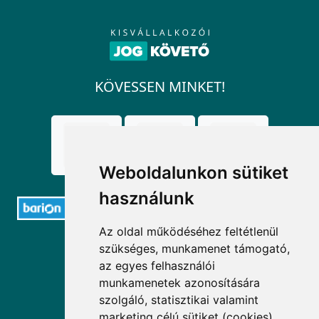
KÖVESSEN MINKET!
Weboldalunkon sütiket
használunk
Az oldal működéséhez feltétlenül
ELÉRHETŐSÉGEK
szükséges, munkamenet támogató,
az egyes felhasználói
+36 1 880 7600
munkamenetek azonosítására
szolgáló, statisztikai valamint
info@mprx.hu
marketing célú sütiket (cookies)