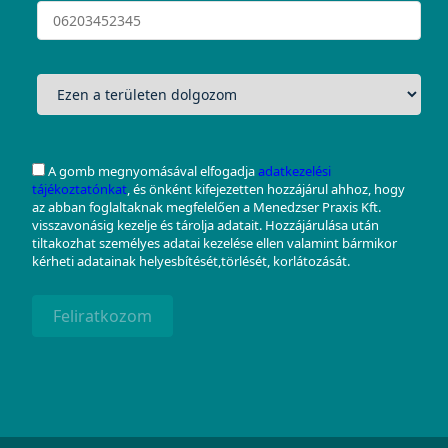
A gomb megnyomásával elfogadja
adatkezelési
tájékoztatónkat
, és önként kifejezetten hozzájárul ahhoz, hogy
az abban foglaltaknak megfelelően a Menedzser Praxis Kft.
visszavonásig kezelje és tárolja adatait. Hozzájárulása után
tiltakozhat személyes adatai kezelése ellen valamint bármikor
kérheti adatainak helyesbítését,törlését, korlátozását.
Feliratkozom