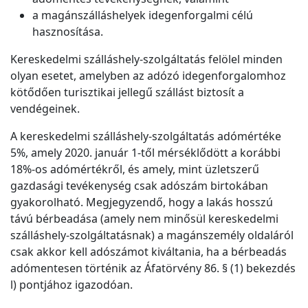
a magánszálláshelyek idegenforgalmi célú
hasznosítása.
Kereskedelmi szálláshely-szolgáltatás felölel minden
olyan esetet, amelyben az adózó idegenforgalomhoz
kötődően turisztikai jellegű szállást biztosít a
vendégeinek.
A kereskedelmi szálláshely-szolgáltatás adómértéke
5%, amely 2020. január 1-től mérséklődött a korábbi
18%-os adómértékről, és amely, mint üzletszerű
gazdasági tevékenység csak adószám birtokában
gyakorolható. Megjegyzendő, hogy a lakás hosszú
távú bérbeadása (amely nem minősül kereskedelmi
szálláshely-szolgáltatásnak) a magánszemély oldaláról
csak akkor kell adószámot kiváltania, ha a bérbeadás
adómentesen történik az Áfatörvény 86. § (1) bekezdés
l) pontjához igazodóan.