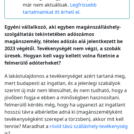
már nem aktuálisak.
Legfrissebb
tartalmainkat itt érheti el.
Egyéni vállalkozó, aki egyben magánszálláshely-
szolgáltatás tekintetében adószámos
magánszemély, tételes adózás alá jelentkezett be
2023 végétől. Tevékenységét nem végzi, a szobák
üresek. Hogyan kell vagy kellett volna fizetnie a
felmerülő adóterheket?
A lakástulajdonos a tevékenységet azért tartaná meg,
mert budapesti az ingatlan, és a jelenlegi szabályok
szerint új már nem létesülhet, és nem tudható, hogy a
jövőben fogja-e ebben a minőségben hasznosítani.
felmerülő kérdés még, hogy ha ugyanezt az ingatlant
hosszú távra albérletbe adná ki (magánszemélyként
tevékenységként szerepel a törzsben), akkor mit kell
tennie? Maradhat a
rövid távú szálláshely-tevékenység
is?