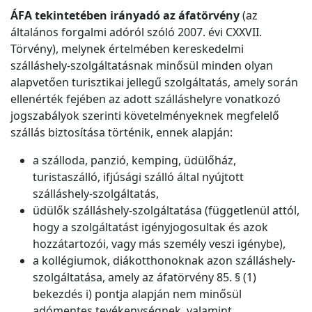
ÁFA tekintetében irányadó az áfatörvény
(az
általános forgalmi adóról szóló 2007. évi CXXVII.
Törvény), melynek értelmében kereskedelmi
szálláshely-szolgáltatásnak minősül minden olyan
alapvetően turisztikai jellegű szolgáltatás, amely során
ellenérték fejében az adott szálláshelyre vonatkozó
jogszabályok szerinti követelményeknek megfelelő
szállás biztosítása történik, ennek alapján:
a szálloda, panzió, kemping, üdülőház,
turistaszálló, ifjúsági szálló által nyújtott
szálláshely-szolgáltatás,
üdülők szálláshely-szolgáltatása (függetlenül attól,
hogy a szolgáltatást igényjogosultak és azok
hozzátartozói, vagy más személy veszi igénybe),
a kollégiumok, diákotthonoknak azon szálláshely-
szolgáltatása, amely az áfatörvény 85. § (1)
bekezdés i) pontja alapján nem minősül
adómentes tevékenységnek, valamint