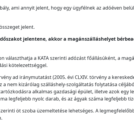
bály, ami annyit jelent, hogy egy ügyfélnek az adóéven bel
összeget jelent.
dőszakot jelentene, akkor a magánszálláshelyet bérbeadó
választhatja a KATA szerinti adózást főállásúként, a magá
si kötelezettséggel.
vény ad iránymutatást (2005. évi CLXIV. törvény a kereskede
 a nem kizárólag szálláshely-szolgáltatás folytatása céljáb
 tartózkodásra alkalmas gazdasági épület, illetve azok egy 
ma legfeljebb nyolc darab, és az ágyak száma legfeljebb ti
szerinti öt szoba üzemeltetése lehetséges. A legmegfelelőb
.