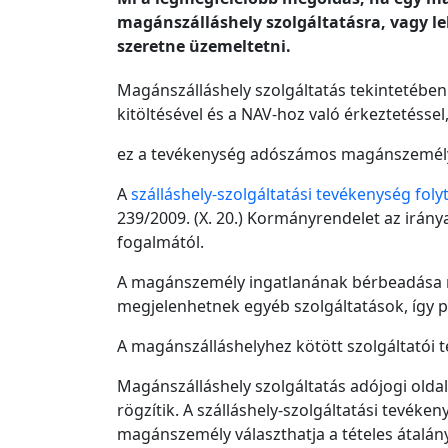
magánszálláshely szolgáltatásra, vagy leh
szeretne üzemeltetni.
Magánszálláshely szolgáltatás tekintetébe
kitöltésével és a NAV-hoz való érkeztetésse
ez a tevékenység adószámos magánszemélyk
A
szálláshely-szolgáltatási tevékenység folyt
239/2009. (X. 20.) Kormányrendelet az irán
fogalmától.
A magánszemély ingatlanának bérbeadása mel
megjelenhetnek egyéb szolgáltatások, így pl.
A magánszálláshelyhez kötött szolgáltatói 
Magánszálláshely szolgáltatás adójogi oldalá
rögzítik. A szálláshely-szolgáltatási tevé
magánszemély választhatja a tételes átalán