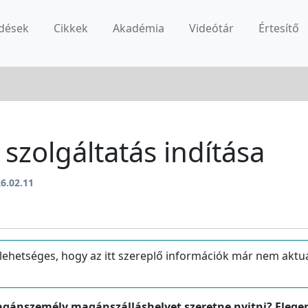
dések
Cikkek
Akadémia
Videótár
Értesítő
szolgáltatás indítása
6.02.11
 lehetséges, hogy az itt szereplő információk már nem aktu
agánszemély magánszálláshelyet szeretne nyitni? Eleg