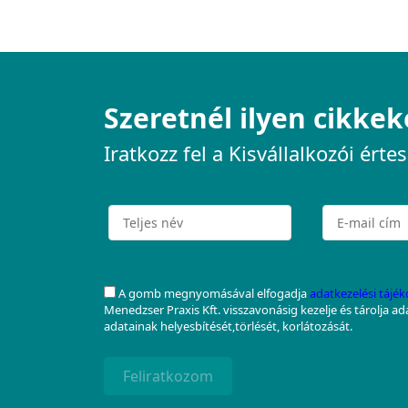
Szeretnél ilyen cikkek
Iratkozz fel a Kisvállalkozói értes
A gomb megnyomásával elfogadja
adatkezelési tájé
Menedzser Praxis Kft. visszavonásig kezelje és tárolja a
adatainak helyesbítését,törlését, korlátozását.
Feliratkozom