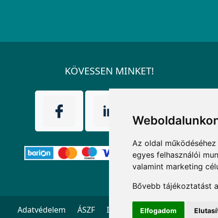
KÖVESSEN MINKET!
Weboldalunkon
Az oldal működéséhez 
egyes felhasználói mun
valamint marketing cél
Bővebb tájékoztatást 
Adatvédelem
ÁSZF
Impresszum
Kapcsolat
Elfogadom
Elutas