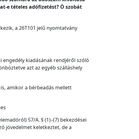
t-e tételes adófizetést? Ö szobát
kezik, a 26T101 jelű nyomtatvány
si engedély kiadásának rendjéről szóló
önböztetve azt az egyéb szálláshely
is, amikor a bérbeadás mellett
ges
elemadóról) 57/A. § (1)–(7) bekezdései
ó jövedelmet keletkeztet, de a