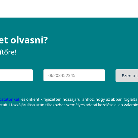
et olvasni?
ítőre!
koztatónkat
, és önként kifejezetten hozzájárul ahhoz, hogy az abban foglalt
datait. Hozzájárulása után tiltakozhat személyes adatai kezelése ellen valami