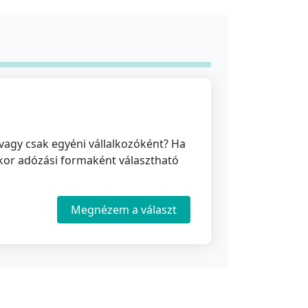
agy csak egyéni vállalkozóként? Ha
kor adózási formaként választható
Megnézem a választ