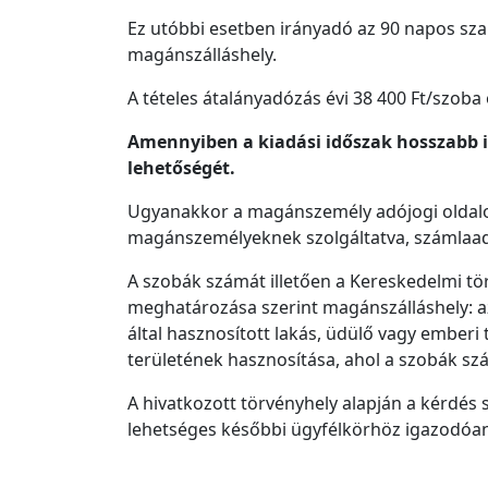
Ez utóbbi esetben irányadó az 90 napos sza
magánszálláshely.
A tételes átalányadózás évi 38 400 Ft/szoba 
Amennyiben a kiadási időszak hosszabb i
lehetőségét.
Ugyanakkor a magánszemély adójogi oldalon 
magánszemélyeknek szolgáltatva, számlaadá
A szobák számát illetően a Kereskedelmi tör
meghatározása szerint magánszálláshely: az
által hasznosított lakás, üdülő vagy emberi
területének hasznosítása, ahol a szobák szá
A hivatkozott törvényhely alapján a kérdés 
lehetséges későbbi ügyfélkörhöz igazodóan