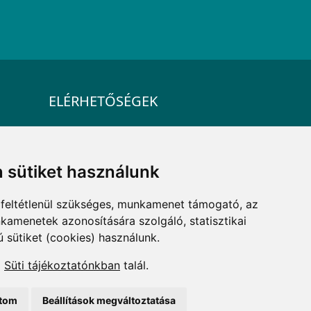
ELÉRHETŐSÉGEK
+36 1 880 7600
info@mprx.hu
 sütiket használunk
feltétlenül szükséges, munkamenet támogató, az
kamenetek azonosítására szolgáló, statisztikai
ú sütiket (cookies) használunk.
a
Süti tájékoztatónkban
talál.
ítom
Beállítások megváltoztatása