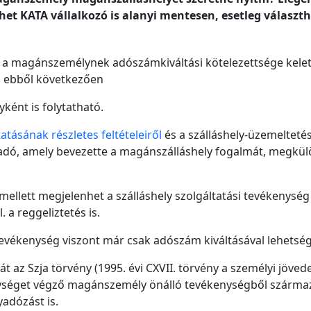
et KATA vállalkozó is alanyi mentesen, esetleg választha
n a magánszemélynek adószámkiváltási kötelezettsége kelet
l, ebből következően
ént is folytatható.
atásának részletes feltételeiről
és a szálláshely-üzemelteté
yadó, amely bevezette a magánszálláshely fogalmát, megkül
lett megjelenhet a szálláshely szolgáltatási tevékenység 
 a reggeliztetés is.
tevékenység viszont már csak adószám kiváltásával lehetsé
t az Szja törvény (1995. évi CXVII. törvény a személyi jöved
kenységet végző magánszemély önálló tevékenységből származ
yadózást is.