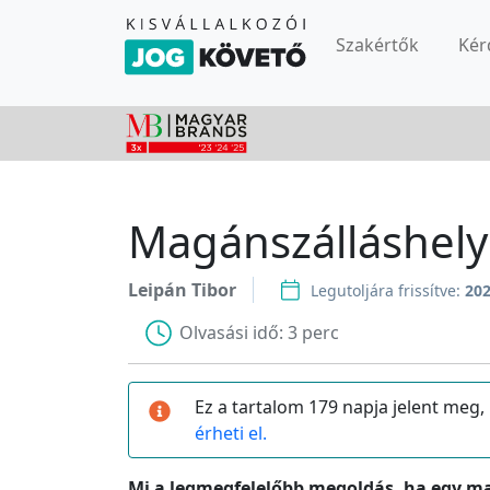
Szakértők
Kér
Magánszálláshely 
Leipán Tibor
Legutoljára frissítve:
202
Olvasási idő:
3 perc
Ez a tartalom 179 napja jelent meg,
érheti el.
Mi a legmegfelelőbb megoldás, ha egy m