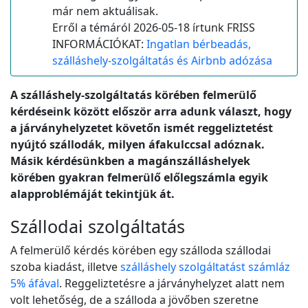
már nem aktuálisak.
Erről a témáról 2026-05-18 írtunk FRISS
INFORMÁCIÓKAT:
Ingatlan bérbeadás,
szálláshely-szolgáltatás és Airbnb adózása
A szálláshely-szolgáltatás körében felmerülő
kérdéseink között először arra adunk választ, hogy
a járványhelyzetet követőn ismét reggeliztetést
nyújtó szállodák, milyen áfakulccsal adóznak.
Másik kérdésünkben a magánszálláshelyek
körében gyakran felmerülő előlegszámla egyik
alapproblémáját tekintjük át.
Szállodai szolgáltatás
A felmerülő kérdés körében egy szálloda szállodai
szoba kiadást, illetve
szálláshely szolgáltatást számláz
5% áfával
. Reggeliztetésre a járványhelyzet alatt nem
volt lehetőség, de a szálloda a jövőben szeretne