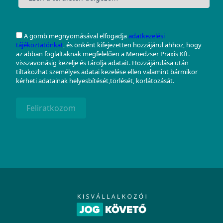
A gomb megnyomásával elfogadja
adatkezelési
tájékoztatónkat
, és önként kifejezetten hozzájárul ahhoz, hogy
az abban foglaltaknak megfelelően a Menedzser Praxis Kft.
visszavonásig kezelje és tárolja adatait. Hozzájárulása után
tiltakozhat személyes adatai kezelése ellen valamint bármikor
kérheti adatainak helyesbítését,törlését, korlátozását.
Feliratkozom