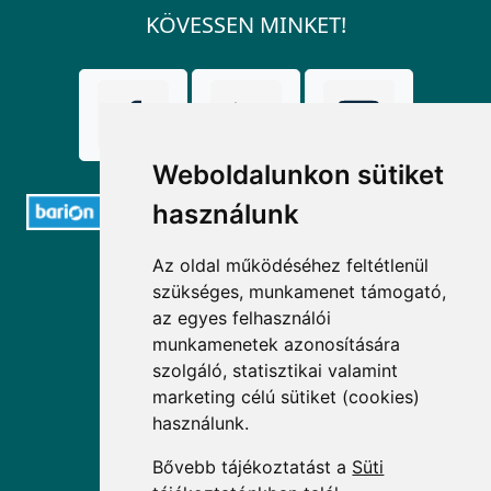
KÖVESSEN MINKET!
Weboldalunkon sütiket
használunk
ELÉRHETŐSÉGEK
Az oldal működéséhez feltétlenül
szükséges, munkamenet támogató,
az egyes felhasználói
+36 1 880 7600
munkamenetek azonosítására
info@mprx.hu
szolgáló, statisztikai valamint
marketing célú sütiket (cookies)
használunk.
Bővebb tájékoztatást a
Süti