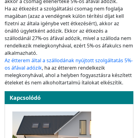
akkor a csomag ellenértéke 5%-os áfával adózik.
Ha az étkezést a szolgáltatási csomag nem foglalja
magában (azaz a vendégnek külön térítési díjat kell
fizetni az általa igénybe vett étkezésért), akkor az
önálló ügyletként adózik. Ekkor az étkezés a
szállodánál 27%-os áfával adózik, mivel a szálloda nem
rendelkezik melegkonyhával, ezért 5%-os áfakulcs nem
alkalmazható.
Az étterem által a szállodának nyújtott szolgáltatás 5%-
os áfával adózik
, ha az étterem rendelkezik
melegkonyhával, ahol a helyben fogyasztásra készített
ételeket és nem alkoholtartalmú ítalokat elkészítik.
Kapcsolódó