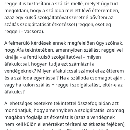
reggelit is biztosítani a szállás mellé, melyet úgy tud
megoldani, hogy a szálloda mellett lévő étteremben,
azaz egy külső szolgáltatóval szeretné bővíteni az
szállás szolgáltatását étkezéssel (reggeli, esetleg
reggeli – vacsora).
A felmerülő kérdések ennek megfelelően úgy szólnak,
hogy Áfa tekintetében, amennyiben szállást reggelivel
kínálja – a fenti külső szolgáltatóval – milyen
áfakulccsal, hogyan tudja ezt számlázni a
vendégeknek? Milyen áfakulccsal számol el az étterem
és a szálloda egymással? Ha a szálloda csomagot ajánl,
vagy ha külön szállás + reggeli szolgáltatást, eltér-e az
áfakulcs?
A lehetséges esetekre tekintettel összefoglalóan azt
mondhatjuk, hogy amennyiben a szolgáltatási csomag
magában foglalja az étkezést is (azaz a vendégnek
nem kell külön ellenértéket téríteni az étkezés fejében),