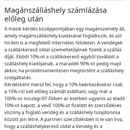
Magánszálláshely számlázása
előleg után
A másik kérdés középpontjában egy magánszemély áll,
amely magánszálláshely kiadásával foglalkozik, és azt
hirdeti is a megfelelő internetes felületen. A vendégek
a szálláskereső oldal üzemeltetőjének fizetik a szállás
díját. Ebből 10%-ot a szálláskereső egyből továbbít a
szálláshely kiadójának, a maradék 90%-ot pedig majd
akkor, ha problémamentesen megtörtént a szálláshely
szolgáltatás.
Kérdésként merül fel, hogy a 10% beérkezésekor csak
a 10%-ról kell előleg számlát kiállítani, vagy már a
100%-os összegről? Ebben az esetben ugyanis az eladó
10%-ot kapott, a vevő 100%-ot fizetett és szerződéses
viszony a foglaló vendég és a szálláshely tulajdonosa
között jön létre. A partneri szerződésben is le van írva,
hogy a szálláshelykereső oldal a Vendég és a