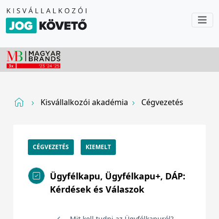
Kisvállalkozói akadémia
Cégvezetés
CÉGVEZETÉS
KIEMELT
Ügyfélkapu, Ügyfélkapu+, DÁP:
Kérdések és Válaszok
Mit kell tudni az Ügyfélkapuról?