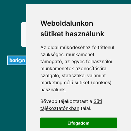
KÖVESSEN MINKET!
Weboldalunkon
sütiket használunk
Az oldal működéséhez feltétlenül
szükséges, munkamenet
támogató, az egyes felhasználói
munkamenetek azonosítására
ELÉRHETŐSÉGEK
szolgáló, statisztikai valamint
marketing célú sütiket (cookies)
+36 1 880 7600
használunk.
info@mprx.hu
Bővebb tájékoztatást a
Süti
tájékoztatónkban
talál.
Elfogadom