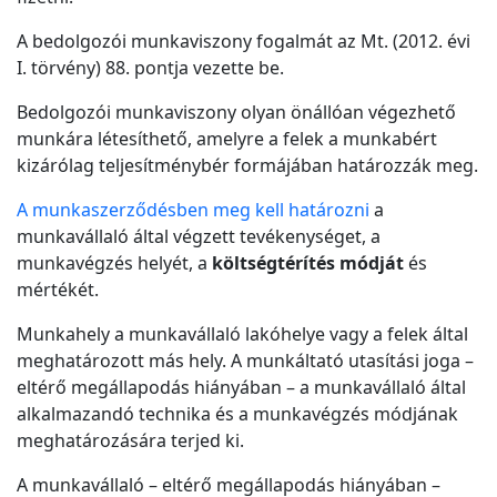
A bedolgozói munkaviszony fogalmát az Mt. (2012. évi
I. törvény) 88. pontja vezette be.
Bedolgozói munkaviszony olyan önállóan végezhető
munkára létesíthető, amelyre a felek a munkabért
kizárólag teljesítménybér formájában határozzák meg.
A munkaszerződésben meg kell határozni
a
munkavállaló által végzett tevékenységet, a
munkavégzés helyét, a
költségtérítés módját
és
mértékét.
Munkahely a munkavállaló lakóhelye vagy a felek által
meghatározott más hely. A munkáltató utasítási joga –
eltérő megállapodás hiányában – a munkavállaló által
alkalmazandó technika és a munkavégzés módjának
meghatározására terjed ki.
A munkavállaló – eltérő megállapodás hiányában –