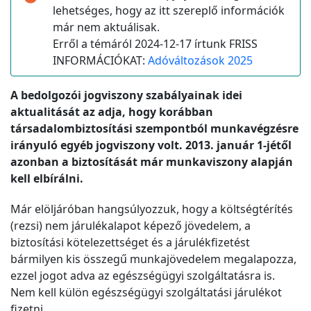
lehetséges, hogy az itt szereplő információk
már nem aktuálisak.
Erről a témáról 2024-12-17 írtunk FRISS
INFORMÁCIÓKAT:
Adóváltozások 2025
A bedolgozói jogviszony szabályainak idei
aktualitását az adja, hogy korábban
társadalombiztosítási szempontból munkavégzésre
irányuló egyéb jogviszony volt. 2013. január 1-jétől
azonban a biztosítását már munkaviszony alapján
kell elbírálni.
Már elöljáróban hangsúlyozzuk, hogy a költségtérítés
(rezsi) nem járulékalapot képező jövedelem, a
biztosítási kötelezettséget és a járulékfizetést
bármilyen kis összegű munkajövedelem megalapozza,
ezzel jogot adva az egészségügyi szolgáltatásra is.
Nem kell külön egészségügyi szolgáltatási járulékot
fizetni.