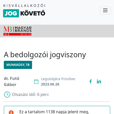
A bedolgozói jogviszony
MUNKAÜGY, TB
dr. Futó
Legutoljára frissítve:
Gábor
2023.06.26
Olvasási idő:
6 perc
Ez a tartalom 1138 napja jelent meg,