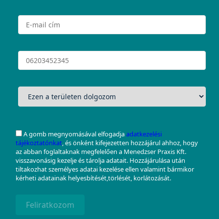
A gomb megnyomásával elfogadja
adatkezelési
tájékoztatónkat
, és önként kifejezetten hozzájárul ahhoz, hogy
az abban foglaltaknak megfelelően a Menedzser Praxis Kft.
visszavonásig kezelje és tárolja adatait. Hozzájárulása után
tiltakozhat személyes adatai kezelése ellen valamint bármikor
kérheti adatainak helyesbítését,törlését, korlátozását.
Feliratkozom