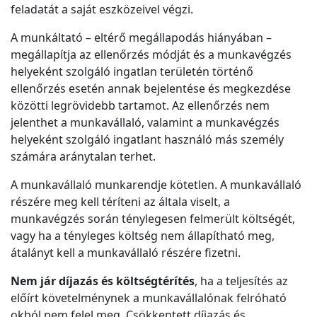
feladatát a saját eszközeivel végzi.
A munkáltató – eltérő megállapodás hiányában –
megállapítja az ellenőrzés módját és a munkavégzés
helyeként szolgáló ingatlan területén történő
ellenőrzés esetén annak bejelentése és megkezdése
közötti legrövidebb tartamot. Az ellenőrzés nem
jelenthet a munkavállaló, valamint a munkavégzés
helyeként szolgáló ingatlant használó más személy
számára aránytalan terhet.
A munkavállaló munkarendje kötetlen. A munkavállaló
részére meg kell téríteni az általa viselt, a
munkavégzés során ténylegesen felmerült költségét,
vagy ha a tényleges költség nem állapítható meg,
átalányt kell a munkavállaló részére fizetni.
Nem jár díjazás és költségtérítés
, ha a teljesítés az
előírt követelménynek a munkavállalónak felróható
okból nem felel meg. Csökkentett díjazás és