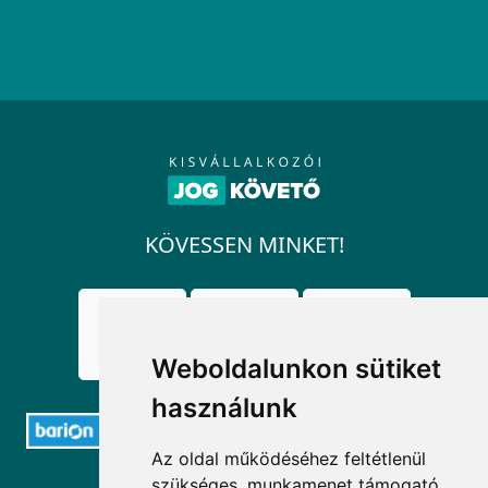
KÖVESSEN MINKET!
Weboldalunkon sütiket
használunk
Az oldal működéséhez feltétlenül
ELÉRHETŐSÉGEK
szükséges, munkamenet támogató,