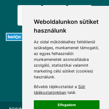
Weboldalunkon sütiket
használunk
Az oldal működéséhez feltétlenül
szükséges, munkamenet támogató,
ELÉRHETŐSÉGEK
az egyes felhasználói
munkamenetek azonosítására
+36 1 880 7600
szolgáló, statisztikai valamint
info@mprx.hu
marketing célú sütiket (cookies)
használunk.
Bővebb tájékoztatást a
Süti
tájékoztatónkban
talál.
Elfogadom
Adatvédelem
ÁSZF
Impresszum
Kapcsolat