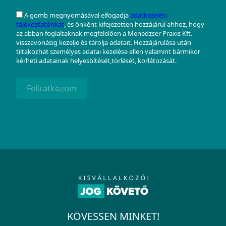
A gomb megnyomásával elfogadja
adatkezelési
tájékoztatónkat
, és önként kifejezetten hozzájárul ahhoz, hogy
az abban foglaltaknak megfelelően a Menedzser Praxis Kft.
visszavonásig kezelje és tárolja adatait. Hozzájárulása után
tiltakozhat személyes adatai kezelése ellen valamint bármikor
kérheti adatainak helyesbítését,törlését, korlátozását.
Feliratkozom
KÖVESSEN MINKET!