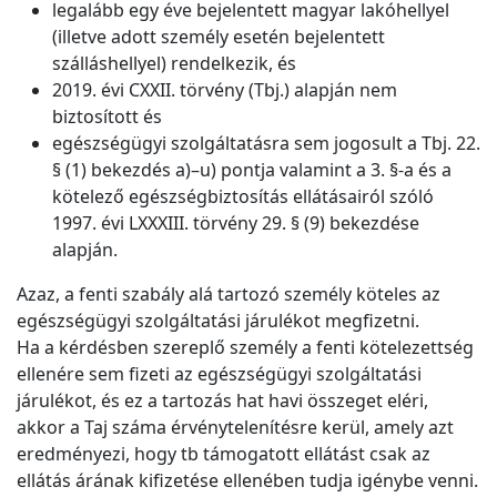
legalább egy éve bejelentett magyar lakóhellyel
(illetve adott személy esetén bejelentett
szálláshellyel) rendelkezik, és
2019. évi CXXII. törvény (Tbj.) alapján nem
biztosított és
egészségügyi szolgáltatásra sem jogosult a Tbj. 22.
§ (1) bekezdés a)–u) pontja valamint a 3. §-a és a
kötelező egészségbiztosítás ellátásairól szóló
1997. évi LXXXIII. törvény 29. § (9) bekezdése
alapján.
Azaz, a fenti szabály alá tartozó személy köteles az
egészségügyi szolgáltatási járulékot megfizetni.
Ha a kérdésben szereplő személy a fenti kötelezettség
ellenére sem fizeti az egészségügyi szolgáltatási
járulékot, és ez a tartozás hat havi összeget eléri,
akkor a Taj száma érvénytelenítésre kerül, amely azt
eredményezi, hogy tb támogatott ellátást csak az
ellátás árának kifizetése ellenében tudja igénybe venni.