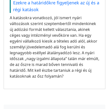
Ezekre a határidőkre figyeljenek az új és a
régi katások
A katásokra vonatkozó, jól ismert nyári
változások szerint szeptembertől mindenkinek
új adózási formát kellett választania, akinek
céges vagy intézményi vevőköre van. Ha egy
egyéni vállalkozó kiesik a tételes adó alól, akkor
személyi jövedelemadó alá fog kerülni és
legnagyobb eséllyel átalányadózó lesz. A nyári
időszak „nagy izgalmi állapota” talán már elmúlt,
de az őszre is marad bőven tennivaló és
határidő. Mit kell észbe tartaniuk a régi és új
katásoknak az ősz folyamán?