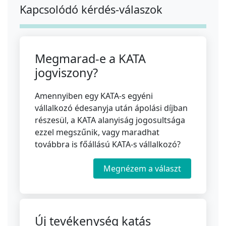
Kapcsolódó kérdés-válaszok
Megmarad-e a KATA
jogviszony?
Amennyiben egy KATA-s egyéni
vállalkozó édesanyja után ápolási díjban
részesül, a KATA alanyiság jogosultsága
ezzel megszűnik, vagy maradhat
továbbra is főállású KATA-s vállalkozó?
Megnézem a választ
Új tevékenység katás