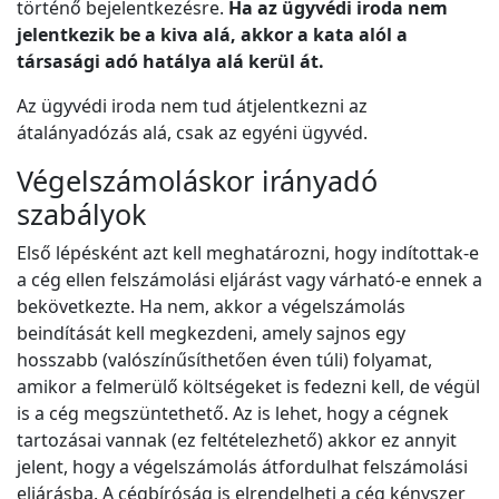
történő bejelentkezésre.
Ha az ügyvédi iroda nem
jelentkezik be a kiva alá, akkor a kata alól a
társasági adó hatálya alá kerül át.
Az ügyvédi iroda nem tud átjelentkezni az
átalányadózás alá, csak az egyéni ügyvéd.
Végelszámoláskor irányadó
szabályok
Első lépésként azt kell meghatározni, hogy indítottak-e
a cég ellen felszámolási eljárást vagy várható-e ennek a
bekövetkezte. Ha nem, akkor a végelszámolás
beindítását kell megkezdeni, amely sajnos egy
hosszabb (valószínűsíthetően éven túli) folyamat,
amikor a felmerülő költségeket is fedezni kell, de végül
is a cég megszüntethető. Az is lehet, hogy a cégnek
tartozásai vannak (ez feltételezhető) akkor ez annyit
jelent, hogy a végelszámolás átfordulhat felszámolási
eljárásba. A cégbíróság is elrendelheti a cég kényszer