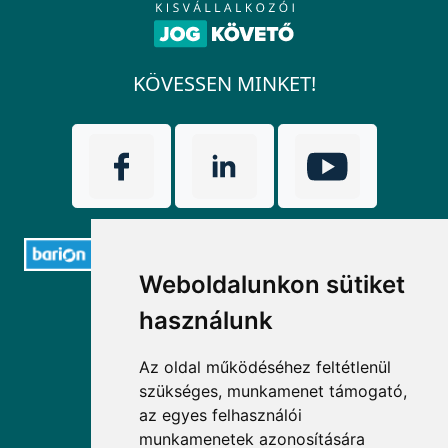
KÖVESSEN MINKET!
Weboldalunkon sütiket
ELÉRHETŐSÉGEK
használunk
+36 1 880 7600
Az oldal működéséhez feltétlenül
szükséges, munkamenet támogató,
info@mprx.hu
az egyes felhasználói
munkamenetek azonosítására