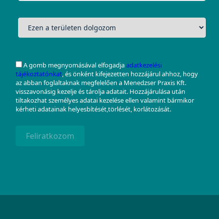
A gomb megnyomásával elfogadja
adatkezelési
tájékoztatónkat
, és önként kifejezetten hozzájárul ahhoz, hogy
az abban foglaltaknak megfelelően a Menedzser Praxis Kft.
visszavonásig kezelje és tárolja adatait. Hozzájárulása után
tiltakozhat személyes adatai kezelése ellen valamint bármikor
kérheti adatainak helyesbítését,törlését, korlátozását.
Feliratkozom