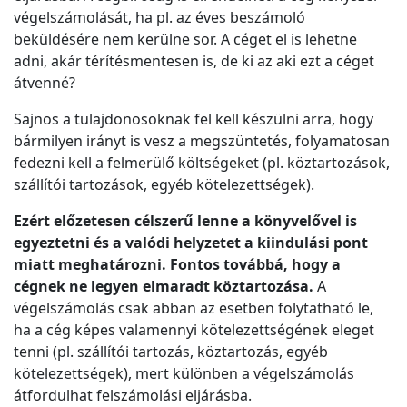
végelszámolását, ha pl. az éves beszámoló
beküldésére nem kerülne sor. A céget el is lehetne
adni, akár térítésmentesen is, de ki az aki ezt a céget
átvenné?
Sajnos a tulajdonosoknak fel kell készülni arra, hogy
bármilyen irányt is vesz a megszüntetés, folyamatosan
fedezni kell a felmerülő költségeket (pl. köztartozások,
szállítói tartozások, egyéb kötelezettségek).
Ezért előzetesen célszerű lenne a könyvelővel is
egyeztetni és a valódi helyzetet a kiindulási pont
miatt meghatározni.
Fontos továbbá, hogy a
cégnek ne legyen elmaradt köztartozása.
A
végelszámolás csak abban az esetben folytatható le,
ha a cég képes valamennyi kötelezettségének eleget
tenni (pl. szállítói tartozás, köztartozás, egyéb
kötelezettségek), mert különben a végelszámolás
átfordulhat felszámolási eljárásba.