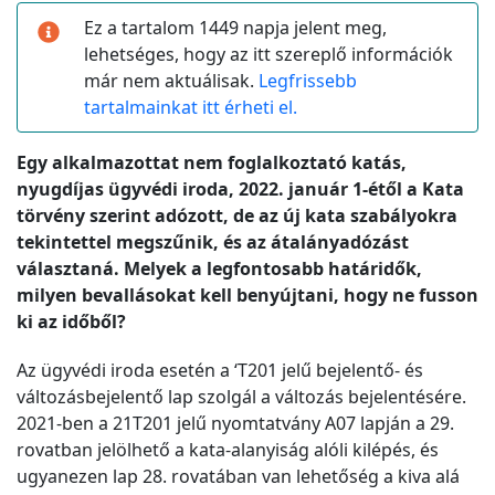
Ez a tartalom 1449 napja jelent meg,
lehetséges, hogy az itt szereplő információk
már nem aktuálisak.
Legfrissebb
tartalmainkat itt érheti el.
Egy alkalmazottat nem foglalkoztató katás,
nyugdíjas ügyvédi iroda, 2022. január 1-étől a Kata
törvény szerint adózott, de az új kata szabályokra
tekintettel megszűnik, és az átalányadózást
választaná. Melyek a legfontosabb határidők,
milyen bevallásokat kell benyújtani, hogy ne fusson
ki az időből?
Az ügyvédi iroda esetén a ‘T201 jelű bejelentő- és
változásbejelentő lap szolgál a változás bejelentésére.
2021-ben a 21T201 jelű nyomtatvány A07 lapján a 29.
rovatban jelölhető a kata-alanyiság alóli kilépés, és
ugyanezen lap 28. rovatában van lehetőség a kiva alá