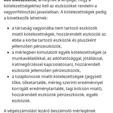
kötelezettségekhez kell az eszközöket rendelni a
vagyonfelosztási javaslatban. A kötelezettségek pedig
a következők lehetnek:
a társaság vagyonába nem tartozó eszközök
miatti kötelezettségek, hozzárendelt eszközök az
ebbe a körbe tartozó eszközök és pluszként
jellemzően pénzeszközök,
a mérlegben kimutatott egyéb kötelezettségek (a
munkavállalókkal, az adóhatósággal, jótállással,
iratmegőrzéssel kapcsolatosan), hozzárendelt
eszközök jellemzően pénzeszközök,
a tulajdonosok miatti kötelezettségek (jegyzett
tőke, tőketartalék, mérleg szerinti eredménnyel
korrigált eredménytartalék, tagi kölcsön miatt),
hozzárendelt eszközök pénzeszközök, egyéb
eszközök.
A végelszámolást lezáró beszámoló mérlegének