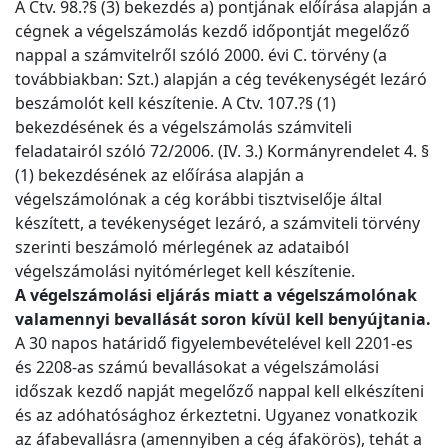
A Ctv. 98.?§ (3) bekezdés a) pontjának előírása alapján a
cégnek a végelszámolás kezdő időpontját megelőző
nappal a számvitelről szóló 2000. évi C. törvény (a
továbbiakban: Szt.) alapján a cég tevékenységét lezáró
beszámolót kell készítenie. A Ctv. 107.?§ (1)
bekezdésének és a végelszámolás számviteli
feladatairól szóló 72/2006. (IV. 3.) Kormányrendelet 4. §
(1) bekezdésének az előírása alapján a
végelszámolónak a cég korábbi tisztviselője által
készített, a tevékenységet lezáró, a számviteli törvény
szerinti beszámoló mérlegének az adataiból
végelszámolási nyitómérleget kell készítenie.
A végelszámolási eljárás miatt a végelszámolónak
valamennyi bevallását soron kívül kell benyújtania.
A 30 napos határidő figyelembevételével kell 2201-es
és 2208-as számú bevallásokat a végelszámolási
időszak kezdő napját megelőző nappal kell elkészíteni
és az adóhatósághoz érkeztetni. Ugyanez vonatkozik
az áfabevallásra (amennyiben a cég áfakörös), tehát a