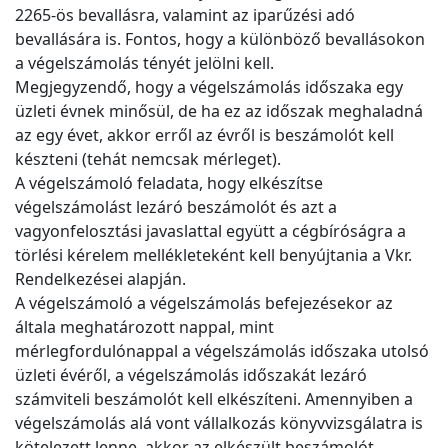
2265-ös bevallásra, valamint az iparűzési adó
bevallására is. Fontos, hogy a különböző bevallásokon
a végelszámolás tényét jelölni kell.
Megjegyzendő, hogy a végelszámolás időszaka egy
üzleti évnek minősül, de ha ez az időszak meghaladná
az egy évet, akkor erről az évről is beszámolót kell
készteni (tehát nemcsak mérleget).
A végelszámoló feladata, hogy elkészítse
végelszámolást lezáró beszámolót és azt a
vagyonfelosztási javaslattal együtt a cégbíróságra a
törlési kérelem mellékleteként kell benyújtania a Vkr.
Rendelkezései alapján.
A végelszámoló a végelszámolás befejezésekor az
általa meghatározott nappal, mint
mérlegfordulónappal a végelszámolás időszaka utolsó
üzleti évéről, a végelszámolás időszakát lezáró
számviteli beszámolót kell elkészíteni. Amennyiben a
végelszámolás alá vont vállalkozás könyvvizsgálatra is
kötelezett lenne, akkor az elkészült beszámolót