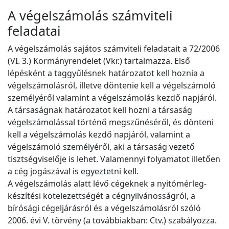
A végelszámolás számviteli
feladatai
A végelszámolás sajátos számviteli feladatait a 72/2006
(VI. 3.) Kormányrendelet (Vkr.) tartalmazza. Első
lépésként a taggyűlésnek határozatot kell hoznia a
végelszámolásról, illetve döntenie kell a végelszámoló
személyéről valamint a végelszámolás kezdő napjáról.
A társaságnak határozatot kell hozni a társaság
végelszámolással történő megszűnéséről, és dönteni
kell a végelszámolás kezdő napjáról, valamint a
végelszámoló személyéről, aki a társaság vezető
tisztségviselője is lehet. Valamennyi folyamatot illetően
a cég jogászával is egyeztetni kell.
A végelszámolás alatt lévő cégeknek a nyitómérleg-
készítési kötelezettségét a cégnyilvánosságról, a
bírósági cégeljárásról és a végelszámolásról szóló
2006. évi V. törvény (a továbbiakban: Ctv.) szabályozza.