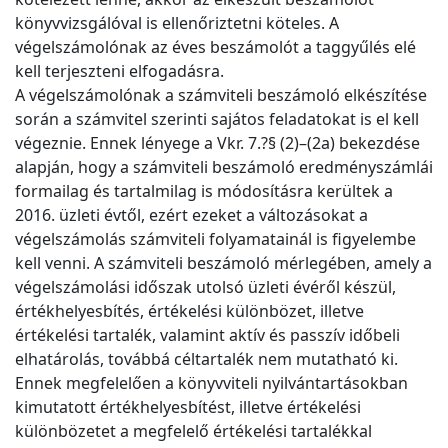
könyvvizsgálóval is ellenőriztetni köteles. A
végelszámolónak az éves beszámolót a taggyűlés elé
kell terjeszteni elfogadásra.
A végelszámolónak a számviteli beszámoló elkészítése
során a számvitel szerinti sajátos feladatokat is el kell
végeznie. Ennek lényege a Vkr. 7.?§ (2)–(2a) bekezdése
alapján, hogy a számviteli beszámoló eredményszámlái
formailag és tartalmilag is módosításra kerültek a
2016. üzleti évtől, ezért ezeket a változásokat a
végelszámolás számviteli folyamatainál is figyelembe
kell venni. A számviteli beszámoló mérlegében, amely a
végelszámolási időszak utolsó üzleti évéről készül,
értékhelyesbítés, értékelési különbözet, illetve
értékelési tartalék, valamint aktív és passzív időbeli
elhatárolás, továbbá céltartalék nem mutatható ki.
Ennek megfelelően a könyvviteli nyilvántartásokban
kimutatott értékhelyesbítést, illetve értékelési
különbözetet a megfelelő értékelési tartalékkal