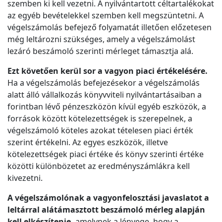
szemben ki kell vezetni. A nyilvántartott céltartalékokat
az egyéb bevételekkel szemben kell megszüntetni. A
végelszámolás befejező folyamatát illetően előzetesen
még leltározni szükséges, amely a végelszámolást
lezáró beszámoló szerinti mérleget támasztja alá.
Ezt követően kerül sor a vagyon piaci értékelésére.
Ha a végelszámolás befejezésekor a végelszámolás
alatt álló vállalkozás könyvviteli nyilvántartásaiban a
forintban lévő pénzeszközön kívül egyéb eszközök, a
források között kötelezettségek is szerepelnek, a
végelszámoló köteles azokat tételesen piaci érték
szerint értékelni. Az egyes eszközök, illetve
kötelezettségek piaci értéke és könyv szerinti értéke
közötti különbözetet az eredményszámlákra kell
kivezetni.
A végelszámolónak a vagyonfelosztási javaslatot a
leltárral alátámasztott beszámoló mérleg alapján
kell elkészítenie,
amelynek a lényege, hogy a