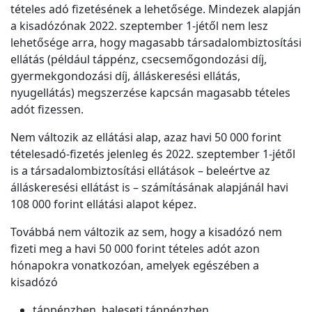
tételes adó fizetésének a lehetősége. Mindezek alapján
a kisadózónak 2022. szeptember 1-jétől nem lesz
lehetősége arra, hogy magasabb társadalombiztosítási
ellátás (például táppénz, csecsemőgondozási díj,
gyermekgondozási díj, álláskeresési ellátás,
nyugellátás) megszerzése kapcsán magasabb tételes
adót fizessen.
Nem változik az ellátási alap, azaz havi 50 000 forint
tételesadó-fizetés jelenleg és 2022. szeptember 1-jétől
is a társadalombiztosítási ellátások – beleértve az
álláskeresési ellátást is – számításának alapjánál havi
108 000 forint ellátási alapot képez.
Továbbá nem változik az sem, hogy a kisadózó nem
fizeti meg a havi 50 000 forint tételes adót azon
hónapokra vonatkozóan, amelyek egészében a
kisadózó
táppénzben, baleseti táppénzben,