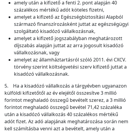
amely után a kifizető a fenti 2. pont alapján 40
százalékos mértékű adót köteles fizetni,
amelyet a kifizető az Egészségbiztosítási Alapból
származó finanszírozásként juttat az egészségügyi
szolgáltató kisadózó vállalkozásnak,
amelyet a kifizető jogszabályban meghatározott
díjszabás alapján juttat az arra jogosult kisadózó
vállalkozásnak, vagy
amelyet az államháztartásról szóló 2011. évi CXCV.
törvény szerint költségvetési szerv kifizető juttat a
kisadózó vállalkozásnak.
5. Ha a kisadózó vállalkozás a tárgyévben ugyanazon
külföldi kifizetőtől az év elejétől összesítve 3 millió
forintot meghaladó összegű bevételt szerez, a 3 millió
forintot meghaladó összegű bevétel 71,42 százaléka
után a kisadózó vállalkozás 40 százalékos mértékű
adót fizet. Az adó alapjának meghatározása során nem
kell számításba venni azt a bevételt, amely után a