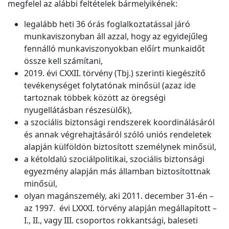
megfelel az alábbi feltételek bármelyikének:
legalább heti 36 órás foglalkoztatással járó
munkaviszonyban áll azzal, hogy az egyidejűleg
fennálló munkaviszonyokban előírt munkaidőt
össze kell számítani,
2019. évi CXXII. törvény (Tbj.) szerinti kiegészítő
tevékenységet folytatónak minősül (azaz ide
tartoznak többek között az öregségi
nyugellátásban részesülők),
a szociális biztonsági rendszerek koordinálásáról
és annak végrehajtásáról szóló uniós rendeletek
alapján külföldön biztosított személynek minősül,
a kétoldalú szociálpolitikai, szociális biztonsági
egyezmény alapján más államban biztosítottnak
minősül,
olyan magánszemély, aki 2011. december 31-én –
az 1997. évi LXXXI. törvény alapján megállapított –
I., II., vagy III. csoportos rokkantsági, baleseti