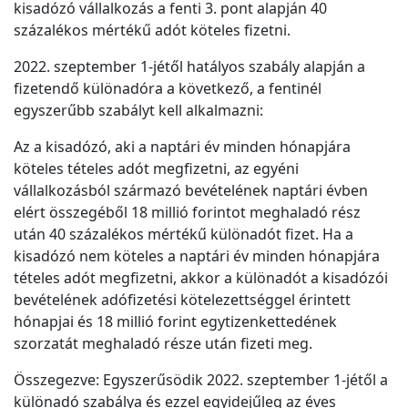
kisadózó vállalkozás a fenti 3. pont alapján 40
százalékos mértékű adót köteles fizetni.
2022. szeptember 1-jétől hatályos szabály alapján a
fizetendő különadóra a következő, a fentinél
egyszerűbb szabályt kell alkalmazni:
Az a kisadózó, aki a naptári év minden hónapjára
köteles tételes adót megfizetni, az egyéni
vállalkozásból származó bevételének naptári évben
elért összegéből 18 millió forintot meghaladó rész
után 40 százalékos mértékű különadót fizet. Ha a
kisadózó nem köteles a naptári év minden hónapjára
tételes adót megfizetni, akkor a különadót a kisadózói
bevételének adófizetési kötelezettséggel érintett
hónapjai és 18 millió forint egytizenkettedének
szorzatát meghaladó része után fizeti meg.
Összegezve: Egyszerűsödik 2022. szeptember 1-jétől a
különadó szabálya és ezzel egyidejűleg az éves