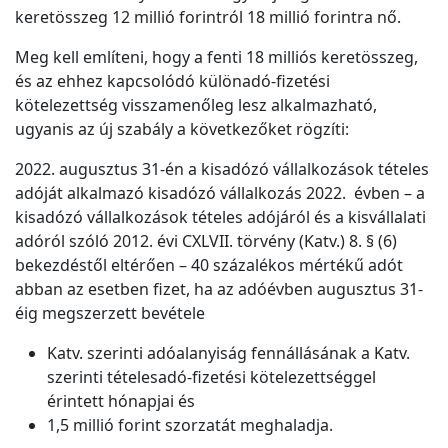
keretösszeg 12 millió forintról 18 millió forintra nő.
Meg kell említeni, hogy a fenti 18 milliós keretösszeg,
és az ehhez kapcsolódó különadó-fizetési
kötelezettség visszamenőleg lesz alkalmazható,
ugyanis az új szabály a következőket rögzíti:
2022. augusztus 31-én a kisadózó vállalkozások tételes
adóját alkalmazó kisadózó vállalkozás 2022. évben – a
kisadózó vállalkozások tételes adójáról és a kisvállalati
adóról szóló 2012. évi CXLVII. törvény (Katv.) 8. § (6)
bekezdéstől eltérően – 40 százalékos mértékű adót
abban az esetben fizet, ha az adóévben augusztus 31-
éig megszerzett bevétele
Katv. szerinti adóalanyiság fennállásának a Katv.
szerinti tételesadó-fizetési kötelezettséggel
érintett hónapjai és
1,5 millió forint szorzatát meghaladja.