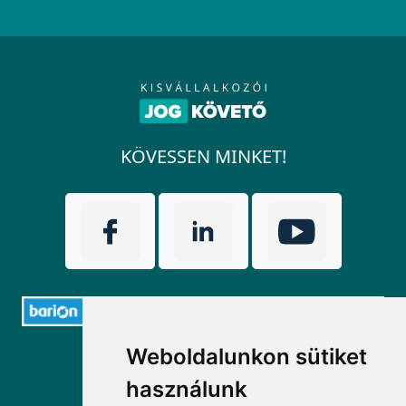
KÖVESSEN MINKET!
Weboldalunkon sütiket
ELÉRHETŐSÉGEK
használunk
+36 1 880 7600