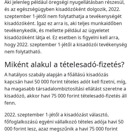
Aki jelenleg például öregségi nyugellátásban részesül,
és az egészségügyben kisadózóként dolgozik, 2022.
szeptember 1-jétől nem folytathatja a tevékenységét
kisadózóként. Igaz ez arra is, aki teljes munkaidőben
tevékenykedik, és mellette például az ügyeletet
kisadózóként látja el. Ez esetben is figyelni kell arra,
hogy 2022. szeptember 1-jétől a kisadózói tevékenység
nem folytatható.
Miként alakul a tételesadó-fizetés?
A hatályos szabály alapján a főállású kisadózás
kapcsán havi 50 000 forint tételes adót kell fizetni, míg,
ha magasabb társadalombiztosítási ellátást szeretne a
kisadózó, akkor havi 75 000 forint tételesadó-fizetés áll
fenn.
2022. szeptember 1-jétől a kisadózást választó,
főfoglalkozású egyéni vállalkozó tételes adója havi 50
000 forint lesz, azaz megszűnik a havi 75 000 forint