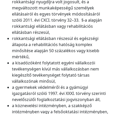
rokkantsági nyugdíjra volt jogosult, és a
megváltozott munkaképességű személyek
ellátásairól és egyes törvények módosításáról
szóló 2011. évi CXCI. törvény 32–33. §-a alapján
rokkantsági ellátásban vagy rehabilitációs
ellátásban részesül,
rokkantsági ellátásban részesül és egészségi
állapota a rehabilitációs hatóság komplex
minősítése alapján 50 százalékos vagy kisebb
mértékű,
a kisadózóként folytatott egyéni vállalkozói
tevékenységen kívül más vállalkozásban nem
kiegészítő tevékenységet folytató társas
vállalkozónak minősül,
a gyermekek védelméről és a gyámügyi
igazgatásról szóló 1997. évi XXXI. törvény szerinti
nevelőszülői foglalkoztatási jogviszonyban áll,
a köznevelési intézményben, a szakképző
intézményben vagy a felsőoktatási intézményben,