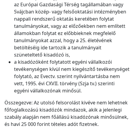
az Európai Gazdasági Térség tagállamában vagy
Svájcban közép- vagy felsőoktatási intézményben
nappali rendszerű oktatás keretében folytat
tanulmányokat, vagy az előzőekben nem említett
államokban folytat ez előbbieknek megfelelő
tanulmányokat azzal, hogy a 25. életévének
betöltéséig ide tartozik a tanulmányait
szüneteltető kisadózó is,
a kisadózóként folytatott egyéni vállalkozói
tevékenységen kívül nem kiegészítő tevékenységet
folytató, az Evectv. szerint nyilvántartásba nem
vett, 1995. évi CXVII. törvény (Szja tv.) szerinti
egyéni vállalkozónak minősül.
Összegezve: Az utolsó felsorolást kivéve nem lehetnek
főfoglalkozású kisadózók mindazok, akik a jelenlegi
szabály alapján nem főállású kisadózónak minősülnek,
és havi 25 000 forint tételes adót fizetnek.