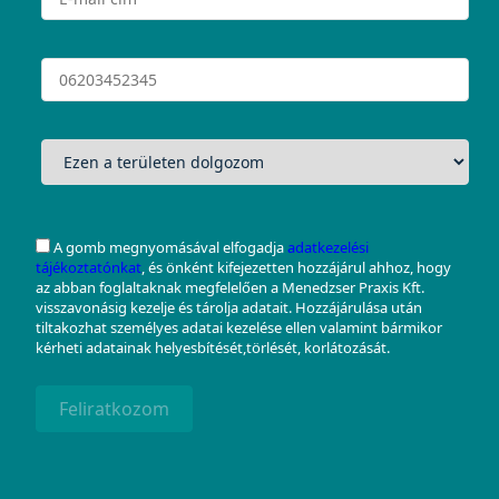
A gomb megnyomásával elfogadja
adatkezelési
tájékoztatónkat
, és önként kifejezetten hozzájárul ahhoz, hogy
az abban foglaltaknak megfelelően a Menedzser Praxis Kft.
visszavonásig kezelje és tárolja adatait. Hozzájárulása után
tiltakozhat személyes adatai kezelése ellen valamint bármikor
kérheti adatainak helyesbítését,törlését, korlátozását.
Feliratkozom