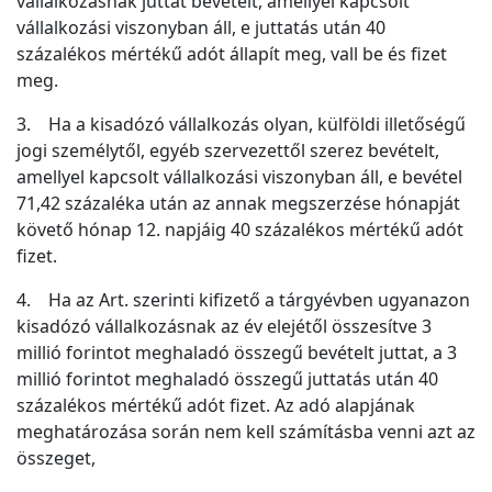
vállalkozásnak juttat bevételt, amellyel kapcsolt
vállalkozási viszonyban áll, e juttatás után 40
százalékos mértékű adót állapít meg, vall be és fizet
meg.
3. Ha a kisadózó vállalkozás olyan, külföldi illetőségű
jogi személytől, egyéb szervezettől szerez bevételt,
amellyel kapcsolt vállalkozási viszonyban áll, e bevétel
71,42 százaléka után az annak megszerzése hónapját
követő hónap 12. napjáig 40 százalékos mértékű adót
fizet.
4. Ha az Art. szerinti kifizető a tárgyévben ugyanazon
kisadózó vállalkozásnak az év elejétől összesítve 3
millió forintot meghaladó összegű bevételt juttat, a 3
millió forintot meghaladó összegű juttatás után 40
százalékos mértékű adót fizet. Az adó alapjának
meghatározása során nem kell számításba venni azt az
összeget,