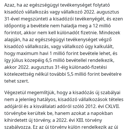
Azaz, ha az egészségügyi tevékenységet folytató
kisadózó vállalkozás vagy vállalkozó 2022. augusztus
31-ével megszünteti a kisadózói tevékenyégét, és ezen
időpontig a bevétele nem haladja meg a 12 millió
forintot, akkor nem kell különadót fizetnie. Mindezek
alapján, ha az egészségügyi tevékenységet végző
kisadózó vállalkozás, vagy vállalkozó úgy kalkulált,
hogy maximum havi 1 millió forint bevétele lehet, és
így július közepéig 6,5 millió bevétellel rendelkezik,
akkor 2022. augusztus 31-éig különadó-fizetési
kötelezettség nélkül további 5,5 millió forint bevételre
tehet szert.
Végezetül megemlítjük, hogy a kisadózás új szabályai
nem a jelenleg hatályos, kisadózó vállalkozások tételes
adójáról és a kisvállalati adóról szóló 2012. évi CXLVII.
törvénybe kerültek be, hanem azokat a napokban
kihirdetett új törvény, a 2022. évi XIII. törvény
szabályozza. Ez az új törvény külön rendelkezik az új