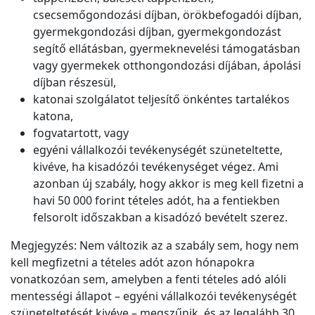
csecsemőgondozási díjban, örökbefogadói díjban,
gyermekgondozási díjban, gyermekgondozást
segítő ellátásban, gyermeknevelési támogatásban
vagy gyermekek otthongondozási díjában, ápolási
díjban részesül,
katonai szolgálatot teljesítő önkéntes tartalékos
katona,
fogvatartott, vagy
egyéni vállalkozói tevékenységét szüneteltette,
kivéve, ha kisadózói tevékenységet végez. Ami
azonban új szabály, hogy akkor is meg kell fizetni a
havi 50 000 forint tételes adót, ha a fentiekben
felsorolt időszakban a kisadózó bevételt szerez.
Megjegyzés: Nem változik az a szabály sem, hogy nem
kell megfizetni a tételes adót azon hónapokra
vonatkozóan sem, amelyben a fenti tételes adó alóli
mentességi állapot – egyéni vállalkozói tevékenységét
szüneteltetését kivéve – megszűnik, és az legalább 30