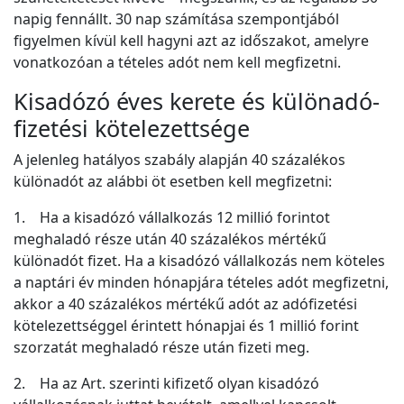
napig fennállt. 30 nap számítása szempontjából
figyelmen kívül kell hagyni azt az időszakot, amelyre
vonatkozóan a tételes adót nem kell megfizetni.
Kisadózó éves kerete és különadó-
fizetési kötelezettsége
A jelenleg hatályos szabály alapján 40 százalékos
különadót az alábbi öt esetben kell megfizetni:
1. Ha a kisadózó vállalkozás 12 millió forintot
meghaladó része után 40 százalékos mértékű
különadót fizet. Ha a kisadózó vállalkozás nem köteles
a naptári év minden hónapjára tételes adót megfizetni,
akkor a 40 százalékos mértékű adót az adófizetési
kötelezettséggel érintett hónapjai és 1 millió forint
szorzatát meghaladó része után fizeti meg.
2. Ha az Art. szerinti kifizető olyan kisadózó