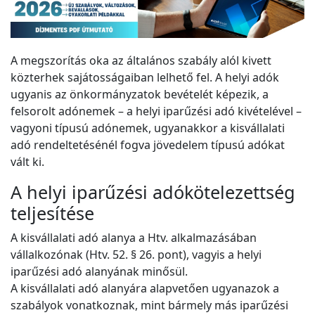
A megszorítás oka az általános szabály alól kivett
közterhek sajátosságaiban lelhető fel. A helyi adók
ugyanis az önkormányzatok bevételét képezik, a
felsorolt adónemek – a helyi iparűzési adó kivételével –
vagyoni típusú adónemek, ugyanakkor a kisvállalati
adó rendeltetésénél fogva jövedelem típusú adókat
vált ki.
A helyi iparűzési adókötelezettség
teljesítése
A kisvállalati adó alanya a Htv. alkalmazásában
vállalkozónak (Htv. 52. § 26. pont), vagyis a helyi
iparűzési adó alanyának minősül.
A kisvállalati adó alanyára alapvetően ugyanazok a
szabályok vonatkoznak, mint bármely más iparűzési