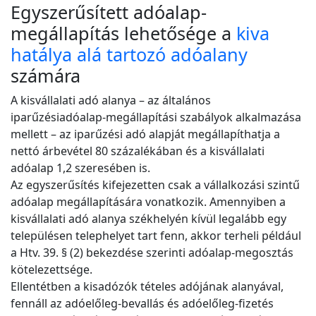
Egyszerűsített adóalap-
megállapítás lehetősége a
kiva
hatálya alá tartozó adóalany
számára
A kisvállalati adó alanya – az általános
iparűzésiadóalap-megállapítási szabályok alkalmazása
mellett – az iparűzési adó alapját megállapíthatja a
nettó árbevétel 80 százalékában és a kisvállalati
adóalap 1,2 szeresében is.
Az egyszerűsítés kifejezetten csak a vállalkozási szintű
adóalap megállapítására vonatkozik. Amennyiben a
kisvállalati adó alanya székhelyén kívül legalább egy
településen telephelyet tart fenn, akkor terheli például
a Htv. 39. § (2) bekezdése szerinti adóalap-megosztás
kötelezettsége.
Ellentétben a kisadózók tételes adójának alanyával,
fennáll az adóelőleg-bevallás és adóelőleg-fizetés