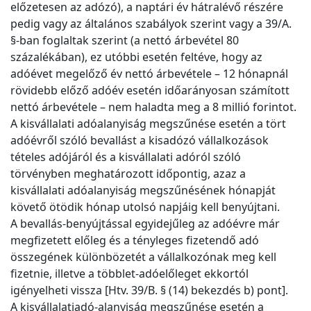
előzetesen az adózó), a naptári év hátralévő részére
pedig vagy az általános szabályok szerint vagy a 39/A.
§-ban foglaltak szerint (a nettó árbevétel 80
százalékában), ez utóbbi esetén feltéve, hogy az
adóévet megelőző év nettó árbevétele – 12 hónapnál
rövidebb előző adóév esetén időarányosan számított
nettó árbevétele – nem haladta meg a 8 millió forintot.
A kisvállalati adóalanyiság megszűnése esetén a tört
adóévről szóló bevallást a kisadózó vállalkozások
tételes adójáról és a kisvállalati adóról szóló
törvényben meghatározott időpontig, azaz a
kisvállalati adóalanyiság megszűnésének hónapját
követő ötödik hónap utolsó napjáig kell benyújtani.
A bevallás-benyújtással egyidejűleg az adóévre már
megfizetett előleg és a tényleges fizetendő adó
összegének különbözetét a vállalkozónak meg kell
fizetnie, illetve a többlet-adóelőleget ekkortól
igényelheti vissza [Htv. 39/B. § (14) bekezdés b) pont].
A kisvállalatiadó-alanyiság megszűnése esetén a