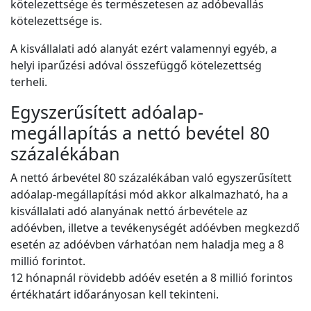
kötelezettsége és természetesen az adóbevallás
kötelezettsége is.
A kisvállalati adó alanyát ezért valamennyi egyéb, a
helyi iparűzési adóval összefüggő kötelezettség
terheli.
Egyszerűsített adóalap-
megállapítás a nettó bevétel 80
százalékában
A nettó árbevétel 80 százalékában való egyszerűsített
adóalap-megállapítási mód akkor alkalmazható, ha a
kisvállalati adó alanyának nettó árbevétele az
adóévben, illetve a tevékenységét adóévben megkezdő
esetén az adóévben várhatóan nem haladja meg a 8
millió forintot.
12 hónapnál rövidebb adóév esetén a 8 millió forintos
értékhatárt időarányosan kell tekinteni.