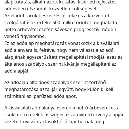
alapkutatás, alkalmazott kutatás, kísérleti fejlesztés
adóévben elszámolt közvetlen költségével.
Az eladott áruk beszerzési értéke és a közvetített
szolgáltatások értéke 500 millió forintot meghaladó
nettó árbevétel esetén sávosan progresszív módon
vehető figyelembe.
Ez az adóalap meghatározás vonatkozik a kisvállalati
adó alanyára is, feltéve, hogy nem választja az adó
alapjának egyszerűsített megállapítási módját, azaz az
általános szabályok szerint kívánja megállapítani az
adó alapját.
Az adóalap általános szabályok szerint történő
meghatározása azzal jár együtt, hogy külön ki kell
számítani az iparűzési adóalapot.
A kisvállalati adó alanya esetén a nettó árbevétel és a
csökkentő tételek összegei a számviteli törvény alapján
vezetett nyilvántartásokból állapíthatóak meg.