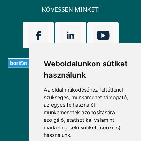
KÖVESSEN MINKET!
Weboldalunkon sütiket
használunk
ELÉRHETŐSÉGEK
Az oldal működéséhez feltétlenül
+36 1 880 7600
szükséges, munkamenet támogató,
az egyes felhasználói
info@mprx.hu
munkamenetek azonosítására
szolgáló, statisztikai valamint
marketing célú sütiket (cookies)
használunk.