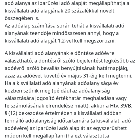
adó alanya az iparűzési adó alapját megállapíthatja a
kisvállalati adó alapjának 20 százalékkal növelt
összegében is.
Az adóalap számítása során tehát a kisvállalati adó
alanyának teendője mindösszesen annyi, hogy a
kisvállalati adó alapját 1,2-vel kell megszorozni.
A kisvállalati adó alanyának e döntése adóévre
választható, a döntésről szóló bejelentést legkésőbb az
adóévről szóló bevallás benyújtásának határnapjáig,
azaz az adóévet követő év május 31-éig kell megtenni.
Ha a kisvállalati adó alanyának adóalanyisága év
közben szűnik meg (például az adóalanyiság
választására jogosító értékhatár meghaladása vagy
felszámolásának elrendelése miatt), akkor a Htv. 39/B.
§ (12) bekezdése értelmében a kisvállalati adóban
fennálló adóalanyiság időtartamára (a kisvállalati adó
adóévére) az iparűzési adó alapját az egyszerűsített
módon kell megállapítani (ha ezt választotta