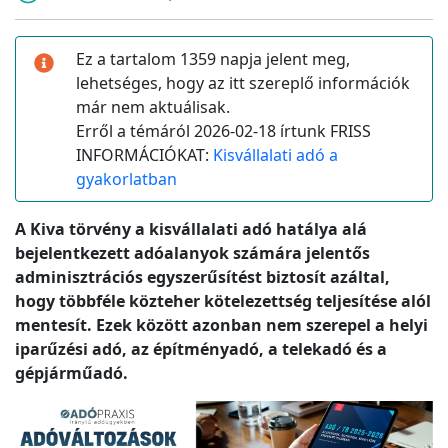
Ez a tartalom 1359 napja jelent meg,
lehetséges, hogy az itt szereplő információk
már nem aktuálisak.
Erről a témáról 2026-02-18 írtunk FRISS
INFORMÁCIÓKAT:
Kisvállalati adó a
gyakorlatban
A Kiva törvény a kisvállalati adó hatálya alá
bejelentkezett adóalanyok számára jelentős
adminisztrációs egyszerűsítést biztosít azáltal,
hogy többféle közteher kötelezettség teljesítése alól
mentesít. Ezek között azonban nem szerepel a helyi
iparűzési adó, az építményadó, a telekadó és a
gépjárműadó.