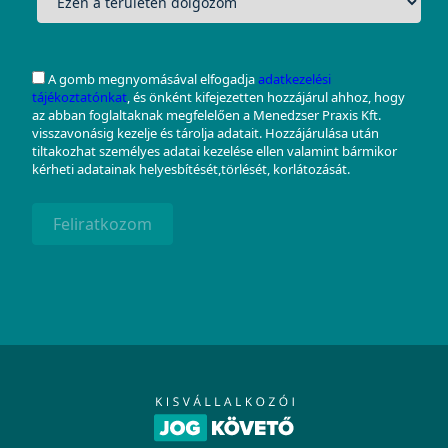
A gomb megnyomásával elfogadja
adatkezelési
tájékoztatónkat
, és önként kifejezetten hozzájárul ahhoz, hogy
az abban foglaltaknak megfelelően a Menedzser Praxis Kft.
visszavonásig kezelje és tárolja adatait. Hozzájárulása után
tiltakozhat személyes adatai kezelése ellen valamint bármikor
kérheti adatainak helyesbítését,törlését, korlátozását.
Feliratkozom