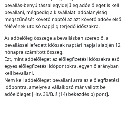
bevallás-benyújtással egyidejűleg adóelőleget is kell
bevallani, mégpedig a kisvállalati adóalanyiság
megszűnését követő naptól az azt követő adóév első
félévének utolsó napjáig terjedő időszakra.
Az adóelőleg összege a bevallásban szereplő, a
bevallással lefedett időszak naptári napjai alapján 12
hónapra számított összeg.
Ezt, mint adóelőleget az előlegfizetési időszakra eső
egyes előlegfizetési időpontokra, egyenlő arányban
kell bevallani.
Nem kell adóelőleget bevallani arra az előlegfizetési
időpontra, amelyre a vállalkozó már vallott be
adóelőleget [Htv. 39/B. § (14) bekezdés b) pont].