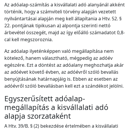
Az adóalap-számítás a kisvállalati adó alanyánál akként
történik, hogy a számviteli törvény alapján vezetett
nyilvántartásai alapján meg kell állapítania a Htv. 52. §
22. pontjának tipikusan a) alpontja szerinti nettó
árbevétel összegét, majd az így előálló számadatot 0,8-
cal kell megszoroznia.
Az adóalap ilyeténképpen való megállapítása nem
kötelező, hanem választható, mégpedig az adóév
egészére. Ezt a döntést az adóalany meghozhatja akár
az adóévet követő évben, az adóévről szóló bevallás
benyújtásának határnapjáig is. Ebben az esetben az
adóévről szóló bevallásban kell ezt a szándékot jelölni.
Egyszerűsített adóalap-
megállapítás a kisvállalati adó
alapja szorzataként
A Htv. 39/B. § (2) bekezdése értelmében a kisvállalati