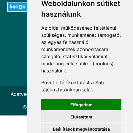
Weboldalunkon sütiket
használunk
ELÉRHETŐSÉGEK
Az oldal működéséhez feltétlenül
szükséges, munkamenet támogató,
+36 1 880 7600
az egyes felhasználói
info@mprx.hu
munkamenetek azonosítására
szolgáló, statisztikai valamint
marketing célú sütiket (cookies)
használunk.
Bővebb tájékoztatást a
Süti
tájékoztatónkban
talál.
Adatvédelem
ÁSZF
Impresszum
Kapcsolat
Elfogadom
© 2026 Copyright:
Menedzserpraxis.hu
Elutasítom
Beállítások megváltoztatása