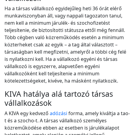
Ha a társas vállalkozó egyidejűleg heti 36 órát elérő
munkaviszonyban áll, vagy nappali tagozaton tanul,
nem kell a minimum járulék- és szochofizetést
teljesítenie, de biztosítotti státusza ettől még fennáll.
Több cégben való közreműködés esetén a minimum
közterheket csak az egyik – a tag által választott –
társaságban kell megfizetni, amelyről a többi cég felé
is nyilatkozni kell. Ha a vállalkozó egyéni és társas
vállalkozó is egyszerre, alapvetően egyéni
vállalkozóként kell teljesítenie a minimum
kötelezettségeket, kivéve, ha másként nyilatkozik.
KIVA hatálya alá tartozó társas
vállalkozások
A KIVA egy kedvező
adózási
forma, amely kiváltja a tao-
t és a szocho-t. A társas vállalkozó személyes
közreműködése ebben az esetben is járulékalapot