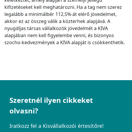
keletkeztet, amely alapján a személyi jellegű
kifizetéseket kell meghatározni. Ha a tag nem szerez
legalább a minimálbér 112,5%-át elérő jövedelmet,
akkor ez az összeg válik a közterhek alapjává. A
nyugdíjas társas vállalkozók jövedelmét a KIVA
alapjában nem kell figyelembe venni, és bizonyos
szocho-kedvezmények a KIVA alapját is csökkenthetik.
Szeretnél ilyen cikkeket
olvasni?
Iratkozz fel a Kisvállalkozói értesítőre!