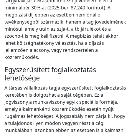
tárgyhavi járulékalapot képező jövedelem eléri a
minimálbér 30%-át (2025-ben 87.240 forintot). A
megbízási díj ebben az esetben nem önálló
tevékenységből származik, hanem a tag jövedelmének
minősül, amely után az szja-t, a tb járulékot és a
szocho-t is meg kell fizetni. A megbízás tehát akkor
lehet költséghatékony választás, ha a díjazás
jellemzően alacsony, vagy rendszertelen a
közreműködés.
Egyszerűsített foglalkoztatás
lehetősége
A társas vállalkozás tagja egyszerűsített foglalkoztatás
keretében is dolgozhat a saját cégében. Ez a
jogviszony a munkaviszony egyik speciális formája,
amely alkalmankénti közreműködés esetén nyújt
rugalmas lehetőséget. A jogszabály nem zárja ki, hogy
a tulajdonos ilyen módon vegyen részt a cég
munkájában, azonban ebben az esetben is alkalmazni