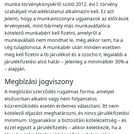
munka törvénykönyvéről szóló 2012. évi I. törvény
szabályait maradéktalanul alkalmazni kell. Ez azt
jelenti, hogy a munkaviszonyra ugyanazok az előírások
érvényesek, mint bármely más munkavállalóra:
kötelező munkabért kell fizetni, amelyről a
munkavállaló nem mondhat le, még akkor sem, ha a
cég tulajdonosa. A munkabér után minden esetben
meg kell fizetni a tb járulékot és a szocho-t, legalább a
járulékfizetési alsó határ – jelenleg a minimálbér 30%-a
– alapján.
Megbízási jogviszony
A megbízási szerződés rugalmas forma, amelyet
elsősorban alkalmi vagy nem folyamatos
közreműködés esetén érdemes választani. Itt nem
kötelező díjazást meghatározni, és nincs járulékfizetési
minimum. Ugyanakkor a biztosítási kötelezettség – és
ezzel együtt a járulékfizetés – akkor keletkezik, ha a