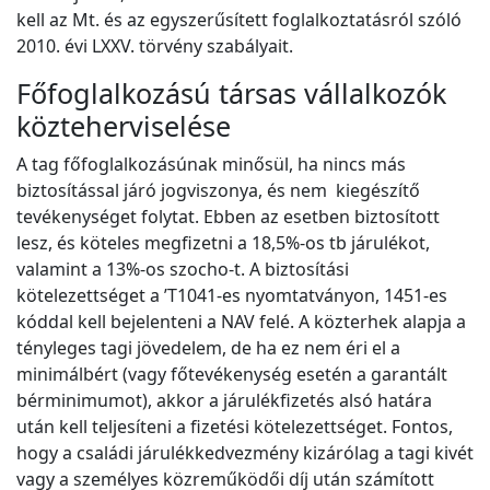
kell az Mt. és az egyszerűsített foglalkoztatásról szóló
2010. évi LXXV. törvény szabályait.
Főfoglalkozású társas vállalkozók
közteherviselése
A tag főfoglalkozásúnak minősül, ha nincs más
biztosítással járó jogviszonya, és nem kiegészítő
tevékenységet folytat. Ebben az esetben biztosított
lesz, és köteles megfizetni a 18,5%-os tb járulékot,
valamint a 13%-os szocho-t. A biztosítási
kötelezettséget a ’T1041-es nyomtatványon, 1451-es
kóddal kell bejelenteni a NAV felé. A közterhek alapja a
tényleges tagi jövedelem, de ha ez nem éri el a
minimálbért (vagy főtevékenység esetén a garantált
bérminimumot), akkor a járulékfizetés alsó határa
után kell teljesíteni a fizetési kötelezettséget. Fontos,
hogy a családi járulékkedvezmény kizárólag a tagi kivét
vagy a személyes közreműködői díj után számított