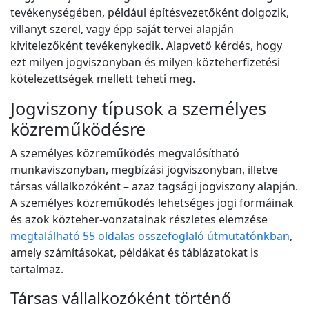
tevékenységében, például építésvezetőként dolgozik,
villanyt szerel, vagy épp saját tervei alapján
kivitelezőként tevékenykedik. Alapvető kérdés, hogy
ezt milyen jogviszonyban és milyen közteherfizetési
kötelezettségek mellett teheti meg.
Jogviszony típusok a személyes
közreműködésre
A személyes közreműködés megvalósítható
munkaviszonyban, megbízási jogviszonyban, illetve
társas vállalkozóként – azaz tagsági jogviszony alapján.
A személyes közreműködés lehetséges jogi formáinak
és azok közteher-vonzatainak részletes elemzése
megtalálható 55 oldalas összefoglaló útmutatónkban
,
amely számításokat, példákat és táblázatokat is
tartalmaz.
Társas vállalkozóként történő