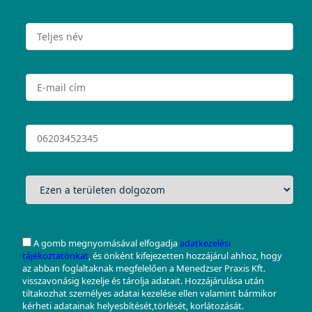
A gomb megnyomásával elfogadja
adatkezelési
tájékoztatónkat
, és önként kifejezetten hozzájárul ahhoz, hogy
az abban foglaltaknak megfelelően a Menedzser Praxis Kft.
visszavonásig kezelje és tárolja adatait. Hozzájárulása után
tiltakozhat személyes adatai kezelése ellen valamint bármikor
kérheti adatainak helyesbítését,törlését, korlátozását.