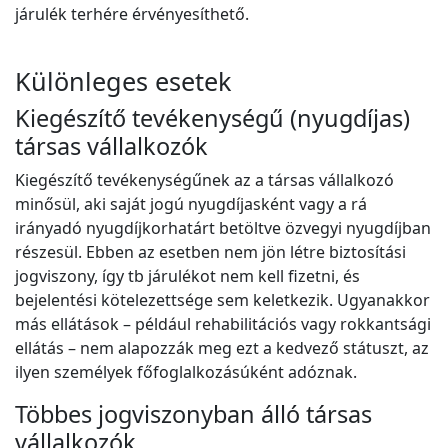
járulék terhére érvényesíthető.
Különleges esetek
Kiegészítő tevékenységű (nyugdíjas)
társas vállalkozók
Kiegészítő tevékenységűnek az a társas vállalkozó
minősül, aki saját jogú nyugdíjasként vagy a rá
irányadó nyugdíjkorhatárt betöltve özvegyi nyugdíjban
részesül. Ebben az esetben nem jön létre biztosítási
jogviszony, így tb járulékot nem kell fizetni, és
bejelentési kötelezettsége sem keletkezik. Ugyanakkor
más ellátások – például rehabilitációs vagy rokkantsági
ellátás – nem alapozzák meg ezt a kedvező státuszt, az
ilyen személyek főfoglalkozásúként adóznak.
Többes jogviszonyban álló társas
vállalkozók