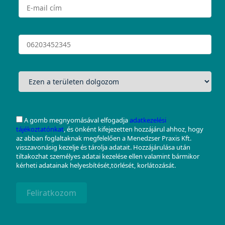
A gomb megnyomásával elfogadja
adatkezelési
tájékoztatónkat
, és önként kifejezetten hozzájárul ahhoz, hogy
az abban foglaltaknak megfelelően a Menedzser Praxis Kft.
visszavonásig kezelje és tárolja adatait. Hozzájárulása után
tiltakozhat személyes adatai kezelése ellen valamint bármikor
kérheti adatainak helyesbítését,törlését, korlátozását.
Feliratkozom