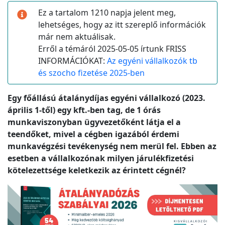
Ez a tartalom 1210 napja jelent meg,
lehetséges, hogy az itt szereplő információk
már nem aktuálisak.
Erről a témáról 2025-05-05 írtunk FRISS
INFORMÁCIÓKAT:
Az egyéni vállalkozók tb
és szocho fizetése 2025-ben
Egy főállású átalánydíjas egyéni vállalkozó (2023.
április 1-től) egy kft.-ben tag, de 1 órás
munkaviszonyban ügyvezetőként látja el a
teendőket, mivel a cégben igazából érdemi
munkavégzési tevékenység nem merül fel. Ebben az
esetben a vállalkozónak milyen járulékfizetési
kötelezettsége keletkezik az érintett cégnél?