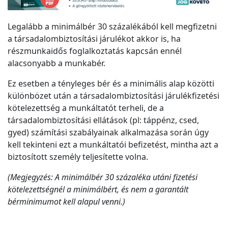
Legalább a minimálbér 30 százalékából kell megfizetni
a társadalombiztosítási járulékot akkor is, ha
részmunkaidős foglalkoztatás kapcsán ennél
alacsonyabb a munkabér.
Ez esetben a tényleges bér és a minimális alap közötti
különbözet után a társadalombiztosítási járulékfizetési
kötelezettség a munkáltatót terheli, de a
társadalombiztosítási ellátások (pl: táppénz, csed,
gyed) számítási szabályainak alkalmazása során úgy
kell tekinteni ezt a munkáltatói befizetést, mintha azt a
biztosított személy teljesítette volna.
(Megjegyzés: A minimálbér 30 százaléka utáni fizetési
kötelezettségnél a minimálbért, és nem a garantált
bérminimumot kell alapul venni.)