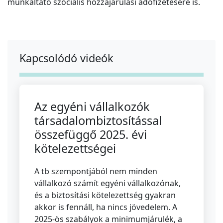
munkáltató szociális hozzájárulási adófizetésére is.
Kapcsolódó videók
Az egyéni vállalkozók
társadalombiztosítással
összefüggő 2025. évi
kötelezettségei
A tb szempontjából nem minden
vállalkozó számít egyéni vállalkozónak,
és a biztosítási kötelezettség gyakran
akkor is fennáll, ha nincs jövedelem. A
2025-ös szabályok a minimumjárulék, a