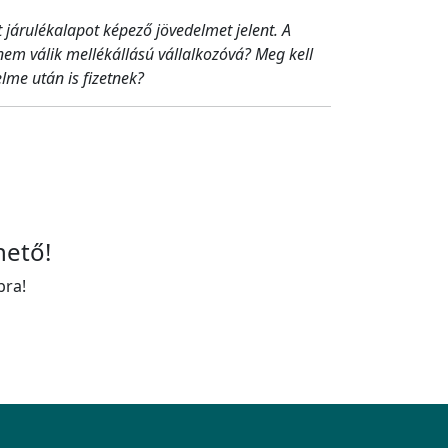
t járulékalapot képező jövedelmet jelent. A
nem válik mellékállású vállalkozóvá? Meg kell
lme után is fizetnek?
hető!
bra!