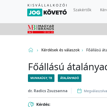
Szakértők
Kér
Kérdések és válaszok
Főállású á
Főállású átalány
MUNKAÜGY, TB
ÁTALÁNYADÓ
dr. Radics Zsuzsanna
Megválaszolv
Kérdés: