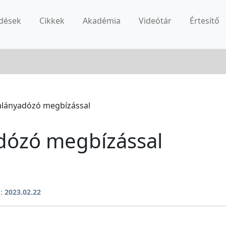
dések
Cikkek
Akadémia
Videótár
Értesítő
talányadózó megbízással
adózó megbízással
a:
2023.02.22