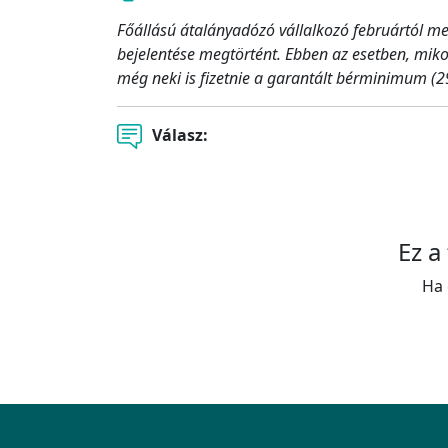
Főállású átalányadózó vállalkozó februártól meg
bejelentése megtörtént. Ebben az esetben, miko
még neki is fizetnie a garantált bérminimum (29
Válasz:
Ez a
Ha 