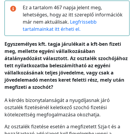
Ez a tartalom 467 napja jelent meg,
lehetséges, hogy az itt szereplő információk
már nem aktuálisak.
Legfrissebb
tartalmainkat itt érheti el.
Egyszemélyes kft. tagja járulékait a kft-ben fizeti
meg, mellette egyéni vállalkozásában
átalányadózást választott. Az osztalék szochójához
tett nyilatkozatba beleszámítható az egyéni
vállalkozásának teljes jövedelme, vagy csak a
jövedelemadó mentes keret feletti rész, mely után
megfizeti a szochót?
A kérdés bizonytalanságát a nyugdíjasnak járó
osztalék fizetésénél keletkező szochó fizetési
kötelezettség megfogalmazása okozhatja.
Az osztalék fizetése esetén a megfizetett Szja-t és a
hozzátartozó adóalapot kell figyelembe venni a