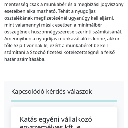
mentesség csak a munkabér és a megbízási jogviszony
eseteiben alkalmazható. Tehát a nyugdíjas
osztalékának megfizetésénél ugyanúgy kell eljárni,
mint valamennyi másik esetben a minimálbér
összegének huszonnégyszerese szerinti számításánál.
Amennyiben a nyugdíjas munkavállaló is lenne, akkor
tőle Szja-t vonnak le, ezért a munkabérét be kell
számítani a Szochó fizetési kötelezettségnél a felső
határ számításába.
Kapcsolódó kérdés-válaszok
Katás egyéni vállalkozó
egyszemélyes kft-je