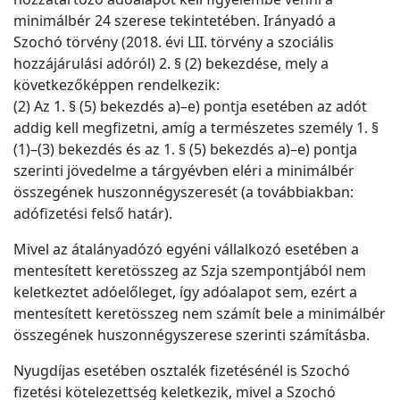
minimálbér 24 szerese tekintetében. Irányadó a
Szochó törvény (2018. évi LII. törvény a szociális
hozzájárulási adóról) 2. § (2) bekezdése, mely a
következőképpen rendelkezik:
(2) Az 1. § (5) bekezdés a)–e) pontja esetében az adót
addig kell megfizetni, amíg a természetes személy 1. §
(1)–(3) bekezdés és az 1. § (5) bekezdés a)–e) pontja
szerinti jövedelme a tárgyévben eléri a minimálbér
összegének huszonnégyszeresét (a továbbiakban:
adófizetési felső határ).
Mivel az átalányadózó egyéni vállalkozó esetében a
mentesített keretösszeg az Szja szempontjából nem
keletkeztet adóelőleget, így adóalapot sem, ezért a
mentesített keretösszeg nem számít bele a minimálbér
összegének huszonnégyszerese szerinti számításba.
Nyugdíjas esetében osztalék fizetésénél is Szochó
fizetési kötelezettség keletkezik, mivel a Szochó