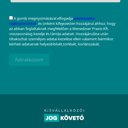
A gomb megnyomásával elfogadja
adatkezelési
tájékoztatónkat
, és önként kifejezetten hozzájárul ahhoz, hogy
az abban foglaltaknak megfelelően a Menedzser Praxis Kft.
visszavonásig kezelje és tárolja adatait. Hozzájárulása után
tiltakozhat személyes adatai kezelése ellen valamint bármikor
kérheti adatainak helyesbítését,törlését, korlátozását.
Feliratkozom