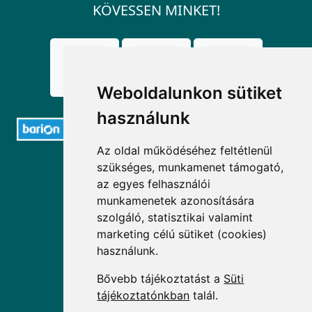
KÖVESSEN MINKET!
Weboldalunkon sütiket
használunk
Az oldal működéséhez feltétlenül
ELÉRHETŐSÉGEK
szükséges, munkamenet támogató,
az egyes felhasználói
+36 1 880 7600
munkamenetek azonosítására
szolgáló, statisztikai valamint
info@mprx.hu
marketing célú sütiket (cookies)
használunk.
Bővebb tájékoztatást a
Süti
tájékoztatónkban
talál.