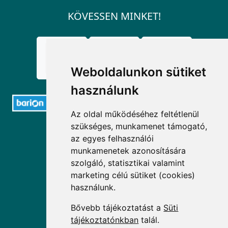
KÖVESSEN MINKET!
Weboldalunkon sütiket
használunk
Az oldal működéséhez feltétlenül
szükséges, munkamenet támogató,
ELÉRHETŐSÉGEK
az egyes felhasználói
munkamenetek azonosítására
+36 1 880 7600
szolgáló, statisztikai valamint
info@mprx.hu
marketing célú sütiket (cookies)
használunk.
Bővebb tájékoztatást a
Süti
tájékoztatónkban
talál.