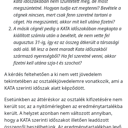
kata időszakában nem szüntetett meg, de most
megszüntetné. Hogyan tudja ezt megtenni? Bevétele a
cégnek nincsen, mert csak fenn szeretné tartani a
céget. Ha megszünteti, akkor mit kell utána fizetni?
A másik cégnél pedig a KATA időszakában megkapta a
kiállított számla után a bevételt, de nem vette fel
augusztus 31-ig, így ez az összeg átkerült a társasági
adó alá. Mi lesz a bent maradt Kata időszakból
származó nyereségből? Ha fel szeretné venni, akkor
fizetni kell utána szja-t és szochot?
A kérdés feltehetően a ki nem vett jövedelem
tekintetében az osztalékjövedelemre vonatkozik, ami a
KATA szerinti időszak alatt képződött.
Esetünkben az áttéréskor az osztalék kifizetésére nem
került sor, az a nyitómérlegben az eredménytartalékba
került. A helyzet azonban nem változott annyiban,
hogy a KATA szerinti időszakot illetően leadózott
összegről beszélhetünk. Az eredménytartalékban levő