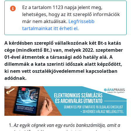
Ez a tartalom 1123 napja jelent meg,
lehetséges, hogy az itt szereplő információk
már nem aktuálisak.
Legfrissebb
tartalmainkat itt érheti el.
A kérdésben szereplő vállalkozónak két Bt-s katás
cége (mindkettő Bt.) van, melyek 2022. szeptember
01-ével átmentek a társasági adó hatály alá. A
dillemmák a kata szerinti időszak alatt képződött,
ki nem vett osztalékjövedelemmel kapcsolatban
adódnak.
Az egyik cégnek van egy eurós bankszámlája, amit a