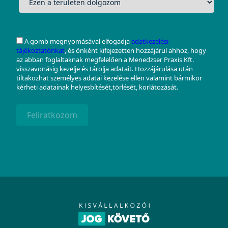
A gomb megnyomásával elfogadja
adatkezelési
tájékoztatónkat
, és önként kifejezetten hozzájárul ahhoz, hogy
az abban foglaltaknak megfelelően a Menedzser Praxis Kft.
visszavonásig kezelje és tárolja adatait. Hozzájárulása után
tiltakozhat személyes adatai kezelése ellen valamint bármikor
kérheti adatainak helyesbítését,törlését, korlátozását.
Feliratkozom