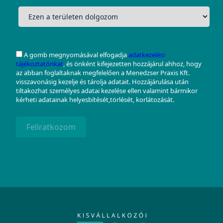
A gomb megnyomásával elfogadja
adatkezelési
tájékoztatónkat
, és önként kifejezetten hozzájárul ahhoz, hogy
az abban foglaltaknak megfelelően a Menedzser Praxis Kft.
visszavonásig kezelje és tárolja adatait. Hozzájárulása után
tiltakozhat személyes adatai kezelése ellen valamint bármikor
kérheti adatainak helyesbítését,törlését, korlátozását.
Feliratkozom