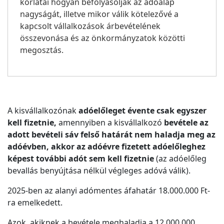
korlátai hogyan befolyásolják az adóalap
nagyságát, illetve mikor válik kötelezővé a
kapcsolt vállalkozások árbevételének
összevonása és az önkormányzatok közötti
megosztás.
A kisvállalkozónak
adóelőleget évente csak egyszer
kell fizetnie,
amennyiben a kisvállalkozó
bevétele az
adott bevételi sáv felső határát nem haladja meg az
adóévben, akkor az adóévre fizetett adóelőleghez
képest további adót sem kell fizetnie
(az adóelőleg
bevallás benyújtása nélkül végleges adóvá válik).
2025-ben az alanyi adómentes áfahatár 18.000.000 Ft-
ra emelkedett.
Azok, akiknek a bevétele meghaladja a 12.000.000