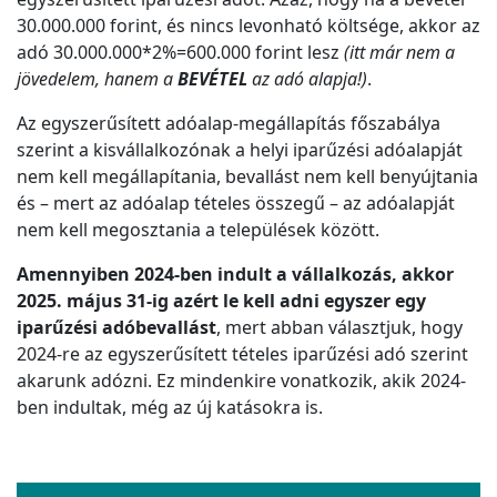
30.000.000 forint, és nincs levonható költsége, akkor az
adó 30.000.000*2%=600.000 forint lesz
(itt már nem a
jövedelem, hanem a
BEVÉTEL
az adó alapja!)
.
Az egyszerűsített adóalap-megállapítás főszabálya
szerint a kisvállalkozónak a helyi iparűzési adóalapját
nem kell megállapítania, bevallást nem kell benyújtania
és – mert az adóalap tételes összegű – az adóalapját
nem kell megosztania a települések között.
Amennyiben 2024-ben indult a vállalkozás, akkor
2025. május 31-ig azért le kell adni egyszer egy
iparűzési adóbevallást
, mert abban választjuk, hogy
2024-re az egyszerűsített tételes iparűzési adó szerint
akarunk adózni. Ez mindenkire vonatkozik, akik 2024-
ben indultak, még az új katásokra is.