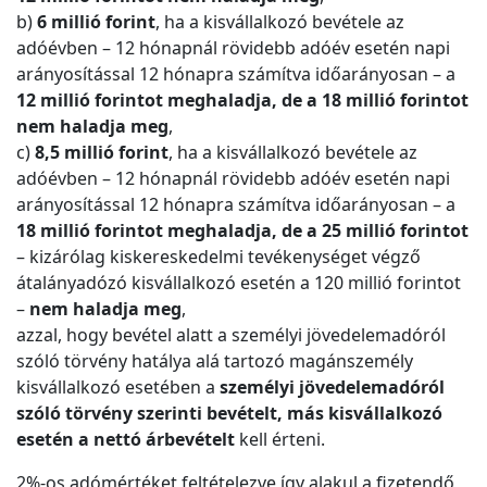
b)
6 millió forint
, ha a kisvállalkozó bevétele az
adóévben – 12 hónapnál rövidebb adóév esetén napi
arányosítással 12 hónapra számítva időarányosan – a
12 millió forintot meghaladja, de a 18 millió forintot
nem haladja meg
,
c)
8,5 millió forint
, ha a kisvállalkozó bevétele az
adóévben – 12 hónapnál rövidebb adóév esetén napi
arányosítással 12 hónapra számítva időarányosan – a
18 millió forintot meghaladja, de a 25 millió forintot
– kizárólag kiskereskedelmi tevékenységet végző
átalányadózó kisvállalkozó esetén a 120 millió forintot
–
nem haladja meg
,
azzal, hogy bevétel alatt a személyi jövedelemadóról
szóló törvény hatálya alá tartozó magánszemély
kisvállalkozó esetében a
személyi jövedelemadóról
szóló törvény szerinti bevételt, más kisvállalkozó
esetén a nettó árbevételt
kell érteni.
2%-os adómértéket feltételezve így alakul a fizetendő