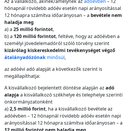
Az a vállalkozó, akinek/amelynek az
adóévben
– 12
hónapnál rövidebb adóév esetén napi arányosítással
12 hónapra számítva időarányosan – a
bevétele nem
haladja meg
a) a
25 millió forintot
,
b) a
120 millió forintot
, feltéve, hogy az adóévben a
személyi jövedelemadóról szóló törvény szerint
kizárólag kiskereskedelmi tevékenységet végző
átalányadózónak
minősül
,
az adóévi adó alapját a következők szerint is
megállapíthatja:
A kisvállalkozó bejelentett döntése alapján az
adó
alapja
a kisvállalkozó székhelye és telephelye szerinti
önkormányzatonként
a)
2,5 millió forint
, ha a kisvállalkozó bevétele az
adóévben – 12 hónapnál rövidebb adóév esetén napi
arányosítással 12 hónapra számítva időarányosan – a
12 millió forintot nem haladja meg
,