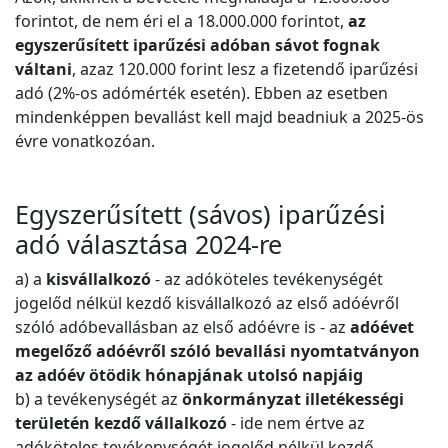
forintot, de nem éri el a 18.000.000 forintot,
az
egyszerűsített iparűzési adóban sávot fognak
váltani
, azaz 120.000 forint lesz a fizetendő iparűzési
adó (2%-os adómérték esetén). Ebben az esetben
mindenképpen bevallást kell majd beadniuk a 2025-ös
évre vonatkozóan.
Egyszerűsített (sávos) iparűzési
adó választása 2024-re
a) a
kisvállalkozó
- az adóköteles tevékenységét
jogelőd nélkül kezdő kisvállalkozó az első adóévről
szóló adóbevallásban az első adóévre is - az
adóévet
megelőző adóévről szóló bevallási nyomtatványon
az adóév ötödik hónapjának utolsó napjáig
b) a tevékenységét az
önkormányzat illetékességi
területén kezdő vállalkozó
- ide nem értve az
adóköteles tevékenységét jogelőd nélkül kezdő