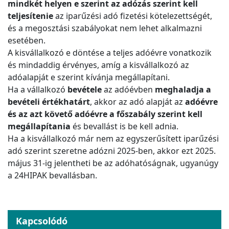
mindkét helyen e szerint az adózás szerint kell
teljesítenie
az iparűzési adó fizetési kötelezettségét,
és a megosztási szabályokat nem lehet alkalmazni
esetében.
A kisvállalkozó e döntése a teljes adóévre vonatkozik
és mindaddig érvényes, amíg a kisvállalkozó az
adóalapját e szerint kívánja megállapítani.
Ha a vállalkozó
bevétele
az adóévben
meghaladja a
bevételi értékhatárt
, akkor az adó alapját az
adóévre
és az azt követő adóévre a főszabály szerint kell
megállapítania
és bevallást is be kell adnia.
Ha a kisvállalkozó már nem az egyszerűsített iparűzési
adó szerint szeretne adózni 2025-ben, akkor ezt 2025.
május 31-ig jelentheti be az adóhatóságnak, ugyanúgy
a 24HIPAK bevallásban.
Kapcsolódó