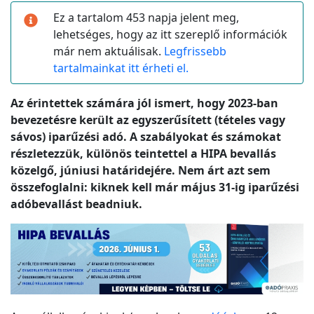
Ez a tartalom 453 napja jelent meg,
lehetséges, hogy az itt szereplő információk
már nem aktuálisak.
Legfrissebb
tartalmainkat itt érheti el.
Az érintettek számára jól ismert, hogy 2023-ban
bevezetésre került az egyszerűsített (tételes vagy
sávos) iparűzési adó. A szabályokat és számokat
részletezzük, különös teintettel a HIPA bevallás
közelgő, júniusi határidejére. Nem árt azt sem
összefoglalni: kiknek kell már május 31-ig iparűzési
adóbevallást beadniuk.