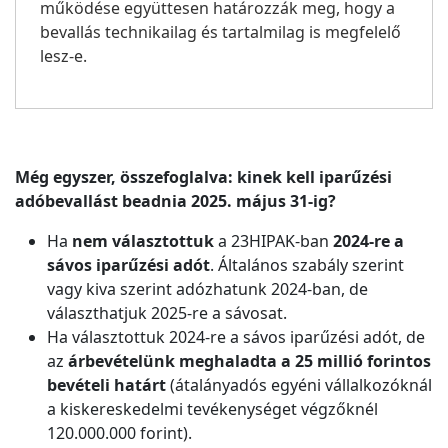
működése együttesen határozzák meg, hogy a
bevallás technikailag és tartalmilag is megfelelő
lesz-e.
Még egyszer, összefoglalva: kinek kell iparűzési
adóbevallást beadnia 2025. május 31-ig?
Ha
nem választottuk
a 23HIPAK-ban
2024-re a
sávos iparűzési adót
. Általános szabály szerint
vagy kiva szerint adózhatunk 2024-ban, de
választhatjuk 2025-re a sávosat.
Ha választottuk 2024-re a sávos iparűzési adót, de
az
árbevételünk meghaladta a 25 millió forintos
bevételi határt
(átalányadós egyéni vállalkozóknál
a kiskereskedelmi tevékenységet végzőknél
120.000.000 forint).