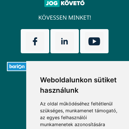
KÖVESSEN MINKET!
Weboldalunkon sütiket
ELÉRHETŐSÉGEK
használunk
+36 1 880 7600
Az oldal működéséhez feltétlenül
info@mprx.hu
szükséges, munkamenet támogató,
az egyes felhasználói
munkamenetek azonosítására