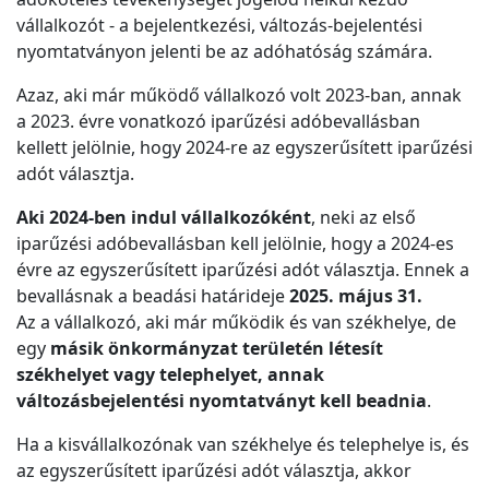
vállalkozót - a bejelentkezési, változás-bejelentési
nyomtatványon jelenti be az adóhatóság számára.
Azaz, aki már működő vállalkozó volt 2023-ban, annak
a 2023. évre vonatkozó iparűzési adóbevallásban
kellett jelölnie, hogy 2024-re az egyszerűsített iparűzési
adót választja.
Aki 2024-ben indul vállalkozóként
, neki az első
iparűzési adóbevallásban kell jelölnie, hogy a 2024-es
évre az egyszerűsített iparűzési adót választja. Ennek a
bevallásnak a beadási határideje
2025. május 31.
Az a vállalkozó, aki már működik és van székhelye, de
egy
másik önkormányzat területén létesít
székhelyet vagy telephelyet, annak
változásbejelentési nyomtatványt kell beadnia
.
Ha a kisvállalkozónak van székhelye és telephelye is, és
az egyszerűsített iparűzési adót választja, akkor