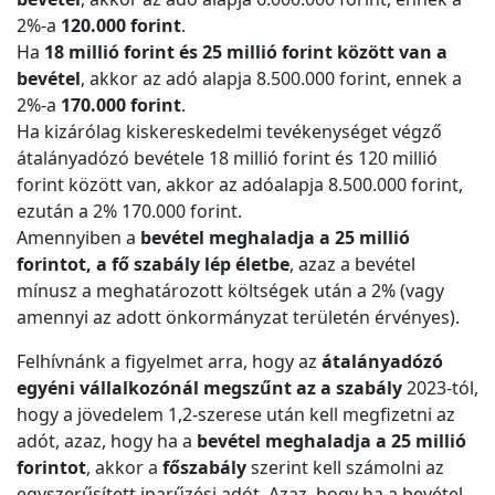
2%-a
120.000 forint
.
Ha
18 millió forint és 25 millió forint között van a
bevétel
, akkor az adó alapja 8.500.000 forint, ennek a
2%-a
170.000 forint
.
Ha kizárólag kiskereskedelmi tevékenységet végző
átalányadózó bevétele 18 millió forint és 120 millió
forint között van, akkor az adóalapja 8.500.000 forint,
ezután a 2% 170.000 forint.
Amennyiben a
bevétel meghaladja a 25 millió
forintot, a fő szabály lép életbe
, azaz a bevétel
mínusz a meghatározott költségek után a 2% (vagy
amennyi az adott önkormányzat területén érvényes).
Felhívnánk a figyelmet arra, hogy az
átalányadózó
egyéni vállalkozónál megszűnt az a szabály
2023-tól,
hogy a jövedelem 1,2-szerese után kell megfizetni az
adót, azaz, hogy ha a
bevétel meghaladja a 25 millió
forintot
, akkor a
főszabály
szerint kell számolni az
egyszerűsített iparűzési adót. Azaz, hogy ha a bevétel