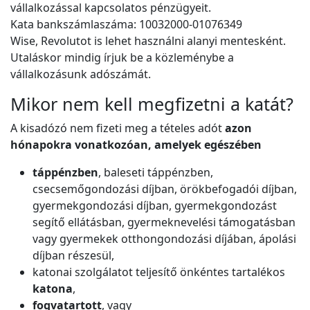
vállalkozással kapcsolatos pénzügyeit.
Kata bankszámlaszáma: 10032000-01076349
Wise, Revolutot is lehet használni alanyi mentesként.
Utaláskor mindig írjuk be a közleménybe a
vállalkozásunk adószámát.
Mikor nem kell megfizetni a katát?
A kisadózó nem fizeti meg a tételes adót
azon
hónapokra vonatkozóan, amelyek egészében
táppénzben
, baleseti táppénzben,
csecsemőgondozási díjban, örökbefogadói díjban,
gyermekgondozási díjban, gyermekgondozást
segítő ellátásban, gyermeknevelési támogatásban
vagy gyermekek otthongondozási díjában, ápolási
díjban részesül,
katonai szolgálatot teljesítő önkéntes tartalékos
katona
,
fogvatartott
, vagy