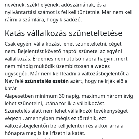
nevének, székhelyének, adószámának, és a
nyilvántartási számot is fel kell tüntetnie. Már nem kell
ráírni a számlára, hogy kisadózó.
Katás vállalkozás szüneteltetése
Csak egyéni vállalkozást lehet szüneteltetni, céget
nem. Bejelentést követő naptól szünetel az egyéni
vállalkozás. Érdemes nem utolsó napra hagyni, mert
nem mindig működik üzembiztosan a webes
ügysegéd. Már nem kell leadni a változásbejelentőt a
Nav felé
szünetelés esetén
azért, hogy ne írják elő a
katát
Alapesetben minimum 30 napig, maximum három évig
lehet szünetelni, utána törlik a vállalkozást.
Szünetelés alatt nem lehet vállalkozói tevékenységet
végezni, amennyiben mégis ez történik, ezt
változásbejelentőn be kell jelenteni és akkor arra a
hónapra meg is kell fizetni a katát.