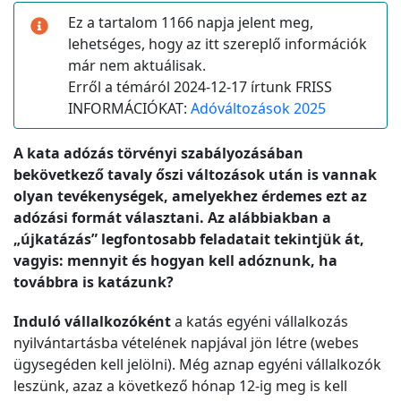
Ez a tartalom 1166 napja jelent meg,
lehetséges, hogy az itt szereplő információk
már nem aktuálisak.
Erről a témáról 2024-12-17 írtunk FRISS
INFORMÁCIÓKAT:
Adóváltozások 2025
A kata adózás törvényi szabályozásában
bekövetkező tavaly őszi változások után is vannak
olyan tevékenységek, amelyekhez érdemes ezt az
adózási formát választani. Az alábbiakban a
„újkatázás” legfontosabb feladatait tekintjük át,
vagyis: mennyit és hogyan kell adóznunk, ha
továbbra is katázunk?
Induló vállalkozóként
a katás egyéni vállalkozás
nyilvántartásba vételének napjával jön létre (webes
ügysegéden kell jelölni). Még aznap egyéni vállalkozók
leszünk, azaz a következő hónap 12-ig meg is kell