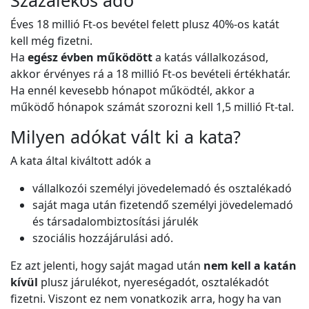
Százalékos adó
Éves 18 millió Ft-os bevétel felett plusz 40%-os katát
kell még fizetni.
Ha
egész évben működött
a katás vállalkozásod,
akkor érvényes rá a 18 millió Ft-os bevételi értékhatár.
Ha ennél kevesebb hónapot működtél, akkor a
működő hónapok számát szorozni kell 1,5 millió Ft-tal.
Milyen adókat vált ki a kata?
A kata által kiváltott adók a
vállalkozói személyi jövedelemadó és osztalékadó
saját maga után fizetendő személyi jövedelemadó
és társadalombiztosítási járulék
szociális hozzájárulási adó.
Ez azt jelenti, hogy saját magad után
nem kell a katán
kívül
plusz járulékot, nyereségadót, osztalékadót
fizetni. Viszont ez nem vonatkozik arra, hogy ha van