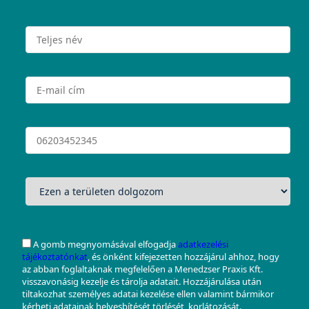
A gomb megnyomásával elfogadja
adatkezelési
tájékoztatónkat
, és önként kifejezetten hozzájárul ahhoz, hogy
az abban foglaltaknak megfelelően a Menedzser Praxis Kft.
visszavonásig kezelje és tárolja adatait. Hozzájárulása után
tiltakozhat személyes adatai kezelése ellen valamint bármikor
kérheti adatainak helyesbítését,törlését, korlátozását.