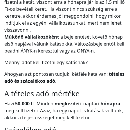
fizetni a katát, viszont arra a hónapra jár is az 1,5 millió
Ft-os bevételi keret. Ha viszont nincs szükség erre a
keretre, akkor érdemes jól meggondolni, hogy mikor
indítjuk el az egyéni vállalkozásunkat, mert nem lehet
visszavonni.
Működő vállalkozóként
a bejelentését követő hónap
első napjával válunk katásokká. Változásbejelentőt kell
beadni ÁNYK-n keresztül vagy az ONYA-n.
Mennyi adót kell fizetni egy katásnak?
Ahogyan azt pontosan tudjuk: kétféle kata van:
tételes
adó és százalékos adó
.
A tételes adó mértéke
Havi
50.000
ft. Minden
megkezdett
naptári
hónapra
meg kell fizetni. Azaz, ha egy napot is katásak voltunk,
akkor a teljes összeget meg kell fizetni.