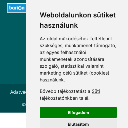
Weboldalunkon sütiket
ELÉRHETŐSÉGEK
használunk
+36 1 880 7600
Az oldal működéséhez feltétlenül
szükséges, munkamenet támogató,
info@mprx.hu
az egyes felhasználói
munkamenetek azonosítására
szolgáló, statisztikai valamint
marketing célú sütiket (cookies)
használunk.
Bővebb tájékoztatást a
Süti
Adatvédelem
ÁSZF
Impresszum
Kapcsolat
tájékoztatónkban
talál.
© 2026 Copyright:
Menedzserpraxis.hu
Elfogadom
Elutasítom