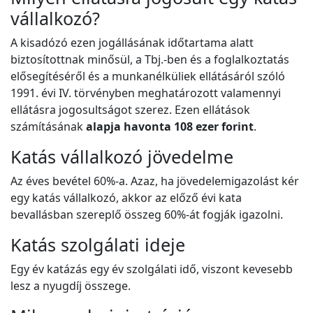
vállalkozó?
A kisadózó ezen jogállásának időtartama alatt
biztosítottnak minősül, a Tbj.-ben és a foglalkoztatás
elősegítéséről és a munkanélküliek ellátásáról szóló
1991. évi IV. törvényben meghatározott valamennyi
ellátásra jogosultságot szerez. Ezen ellátások
számításának
alapja havonta 108 ezer forint
.
Katás vállalkozó jövedelme
Az éves bevétel 60%-a. Azaz, ha jövedelemigazolást kér
egy katás vállalkozó, akkor az előző évi kata
bevallásban szereplő összeg 60%-át fogják igazolni.
Katás szolgálati ideje
Egy év katázás egy év szolgálati idő, viszont kevesebb
lesz a nyugdíj összege.