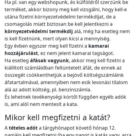
Ha pl. van egy webshopunk, és külföldről szerzünk be
terméket, akkor bizony meg kell vizsgálni, hogy kell-e
utána fizetni környezetvédelmi termékdíjat, de a
csomagolás miatt biztosan be kell jelentkezni a
környezetvédelmi termékdíj
alá, még ha esetleg nem
is kell fizetnünk, mert olyan kicsi a mennyiség.
Egy évben egyszer meg kell fizetni a
kamarai
hozzájárulást
, ez nem jelent kamarai tagságot.
Ha esetleg
áfásak vagyunk
, akkor meg kell fizetni a
kiállított számláidban feltüntetett áfát, de ennek az
összegét csökkenthetjük a bejövő költségszámláink
áfatartalmával, amennyiben nem esik levonási tilalom
alá az adott költség, pl. benzinszámla.
És lehetnek tevékenységi körtől függően egyéb adók
is, ami alól nem mentesít a kata.
Mikor kell megfizetni a katát?
A
tételes adót
a tárgyhónapot követő hónap 12.
napjáig kell megfizetni (ha egy napot is katás vagy, arra