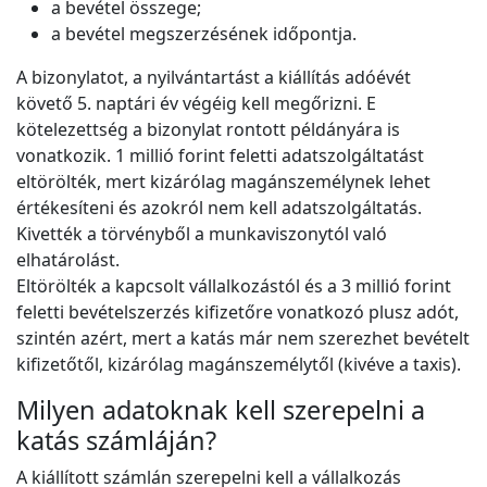
a bevétel összege;
a bevétel megszerzésének időpontja.
A bizonylatot, a nyilvántartást a kiállítás adóévét
követő 5. naptári év végéig kell megőrizni. E
kötelezettség a bizonylat rontott példányára is
vonatkozik. 1 millió forint feletti adatszolgáltatást
eltörölték, mert kizárólag magánszemélynek lehet
értékesíteni és azokról nem kell adatszolgáltatás.
Kivették a törvényből a munkaviszonytól való
elhatárolást.
Eltörölték a kapcsolt vállalkozástól és a 3 millió forint
feletti bevételszerzés kifizetőre vonatkozó plusz adót,
szintén azért, mert a katás már nem szerezhet bevételt
kifizetőtől, kizárólag magánszemélytől (kivéve a taxis).
Milyen adatoknak kell szerepelni a
katás számláján?
A kiállított számlán szerepelni kell a vállalkozás