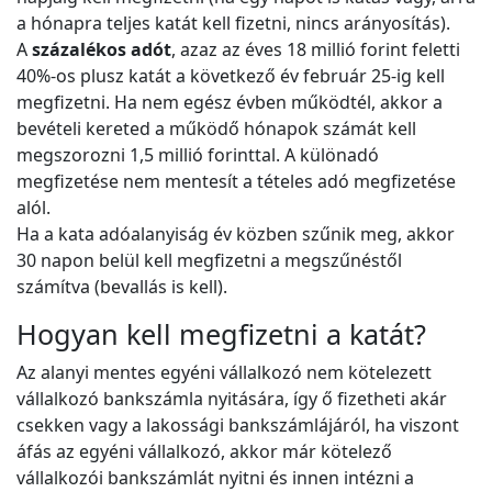
a hónapra teljes katát kell fizetni, nincs arányosítás).
A
százalékos adót
, azaz az éves 18 millió forint feletti
40%-os plusz katát a következő év február 25-ig kell
megfizetni. Ha nem egész évben működtél, akkor a
bevételi kereted a működő hónapok számát kell
megszorozni 1,5 millió forinttal. A különadó
megfizetése nem mentesít a tételes adó megfizetése
alól.
Ha a kata adóalanyiság év közben szűnik meg, akkor
30 napon belül kell megfizetni a megszűnéstől
számítva (bevallás is kell).
Hogyan kell megfizetni a katát?
Az alanyi mentes egyéni vállalkozó nem kötelezett
vállalkozó bankszámla nyitására, így ő fizetheti akár
csekken vagy a lakossági bankszámlájáról, ha viszont
áfás az egyéni vállalkozó, akkor már kötelező
vállalkozói bankszámlát nyitni és innen intézni a