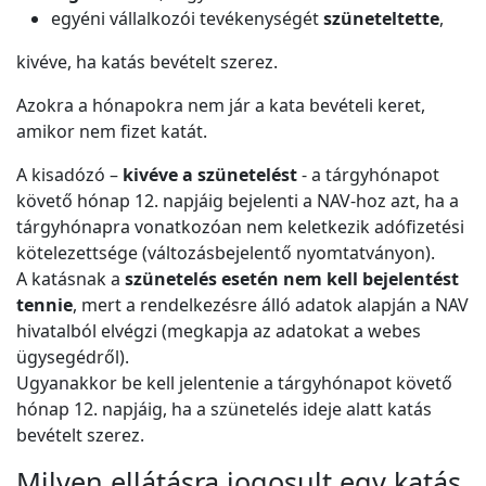
egyéni vállalkozói tevékenységét
szüneteltette
,
kivéve, ha katás bevételt szerez.
Azokra a hónapokra nem jár a kata bevételi keret,
amikor nem fizet katát.
A kisadózó –
kivéve a szünetelést
- a tárgyhónapot
követő hónap 12. napjáig bejelenti a NAV-hoz azt, ha a
tárgyhónapra vonatkozóan nem keletkezik adófizetési
kötelezettsége (változásbejelentő nyomtatványon).
A katásnak a
szünetelés esetén nem kell bejelentést
tennie
, mert a rendelkezésre álló adatok alapján a NAV
hivatalból elvégzi (megkapja az adatokat a webes
ügysegédről).
Ugyanakkor be kell jelentenie a tárgyhónapot követő
hónap 12. napjáig, ha a szünetelés ideje alatt katás
bevételt szerez.
Milyen ellátásra jogosult egy katás