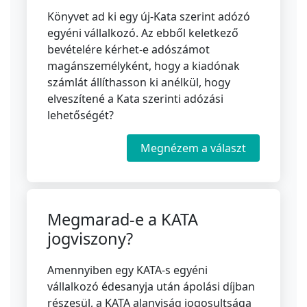
Könyvet ad ki egy új-Kata szerint adózó
egyéni vállalkozó. Az ebből keletkező
bevételére kérhet-e adószámot
magánszemélyként, hogy a kiadónak
számlát állíthasson ki anélkül, hogy
elveszítené a Kata szerinti adózási
lehetőségét?
Megnézem a választ
Megmarad-e a KATA
jogviszony?
Amennyiben egy KATA-s egyéni
vállalkozó édesanyja után ápolási díjban
részesül, a KATA alanyiság jogosultsága