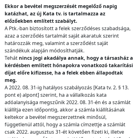
Ekkor a bevétel megszerzését megelőző napig
katázhat, az új Kata tv. is tartalmazza az
előzőekben említett szabályt.
A Ptk.-ban biztosított a felek szerződéses szabadsága,
azaz a szerződés tartalmát saját akaratuk szerint
határozzák meg, valamint a szerződést saját
szándékuk alapján módosíthatják.
Tehát
nincs jogi akadálya annak, hogy a társasház a
kérdésben említett hónapokra vonatkozó takarítási
díjat előre kifizesse, ha a felek ebben állapodtak
meg.
A 2022. 08. 31-ig hatályos szabályozás [Kata tv. 2. § 13.
pont e) alpont] szerint, ha a vállalkozás kata
adóalanyisága megszűnik 2022. 08. 31-én és a számlát
kiállítja ezen időpontig, akkor a számla kiállításának
keltekor a bevétel megszerzettnek minősül,
függetlenül attól, hogy a számla címzettje a számlát
csak 2022. augusztus 31-ét követően fizeti ki, illetve