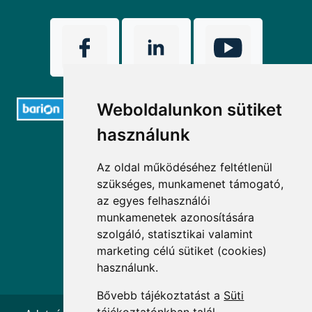
Weboldalunkon sütiket
használunk
ELÉRHETŐSÉGEK
Az oldal működéséhez feltétlenül
+36 1 880 7600
szükséges, munkamenet támogató,
az egyes felhasználói
info@mprx.hu
munkamenetek azonosítására
szolgáló, statisztikai valamint
marketing célú sütiket (cookies)
használunk.
Bővebb tájékoztatást a
Süti