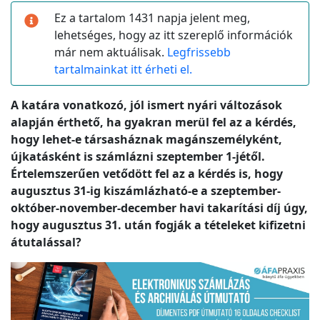
Ez a tartalom 1431 napja jelent meg,
lehetséges, hogy az itt szereplő információk
már nem aktuálisak.
Legfrissebb
tartalmainkat itt érheti el.
A katára vonatkozó, jól ismert nyári változások
alapján érthető, ha gyakran merül fel az a kérdés,
hogy lehet-e társasháznak magánszemélyként,
újkatásként is számlázni szeptember 1-jétől.
Értelemszerűen vetődött fel az a kérdés is, hogy
augusztus 31-ig kiszámlázható-e a szeptember-
október-november-december havi takarítási díj úgy,
hogy augusztus 31. után fogják a tételeket kifizetni
átutalással?