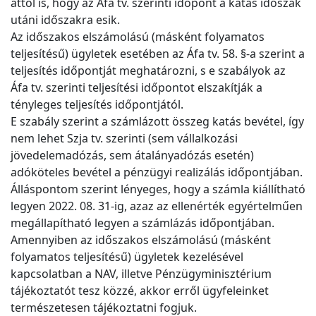
attól is, hogy az Áfa tv. szerinti időpont a katás időszak
utáni időszakra esik.
Az időszakos elszámolású (másként folyamatos
teljesítésű) ügyletek esetében az Áfa tv. 58. §-a szerint a
teljesítés időpontját meghatározni, s e szabályok az
Áfa tv. szerinti teljesítési időpontot elszakítják a
tényleges teljesítés időpontjától.
E szabály szerint a számlázott összeg katás bevétel, így
nem lehet Szja tv. szerinti (sem vállalkozási
jövedelemadózás, sem átalányadózás esetén)
adóköteles bevétel a pénzügyi realizálás időpontjában.
Álláspontom szerint lényeges, hogy a számla kiállítható
legyen 2022. 08. 31-ig, azaz az ellenérték egyértelműen
megállapítható legyen a számlázás időpontjában.
Amennyiben az időszakos elszámolású (másként
folyamatos teljesítésű) ügyletek kezelésével
kapcsolatban a NAV, illetve Pénzügyminisztérium
tájékoztatót tesz közzé, akkor erről ügyfeleinket
természetesen tájékoztatni fogjuk.