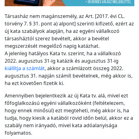
Társasház nem magánszemély, az Art. [2017. évi CL.
törvény 7. § 31. pont a) alpont] szerinti kifizető, ezért az
új kata szabályok alapján, ha az egyéni vállalkozó
társasháztól szerez bevételt, akkor a bevétel
megszerzését megelőző napig katázhat.
A jelenleg hatályos Kata tv. szerint, ha a vállalkozó
2022. augusztus 31-ig katázik és augusztus 31-ig
kiállítja a számlát
, akkor a számlázott összeg 2022.
augusztus 31. napján számít bevételnek, még akkor is,
ha ezt követően fizetik ki.
Amennyiben bejelentkezik az új Kata tv. alá, mivel ezt
főfoglalkozású egyéni vállalkozóként (feltételezem,
hogy ennek minősül) ezt megteheti, még akkor is, ha
tudja, hogy kiesik a katából rövid időn belül, akkor ez a
szabály nem irányadó, mivel kata adóalanyisága
folyamatos.