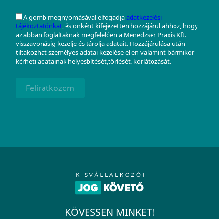
A gomb megnyomásával elfogadja
adatkezelési
tájékoztatónkat
, és önként kifejezetten hozzájárul ahhoz, hogy
az abban foglaltaknak megfelelően a Menedzser Praxis Kft.
visszavonásig kezelje és tárolja adatait. Hozzájárulása után
tiltakozhat személyes adatai kezelése ellen valamint bármikor
kérheti adatainak helyesbítését,törlését, korlátozását.
Feliratkozom
KÖVESSEN MINKET!