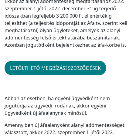
Ekkor az alanyi adómentesség megtartásához 2022.
szeptember 1-jétől 2022. december 31-ig terjedő
időszakban legfeljebb 3 200 000 Ft ellenértékig
teljesíthet (a teljesítés időpontját az Áfa tv. szerint kell
meghatározni) olyan ügyleteket, amelyek az alanyi
adómentesség felső értékhatárába beszámítanak.
Azonban jogutódként bejelentkezhet az áfa-körbe is.
LETÖLTHETŐ MEGBÍZÁSI SZERZŐDÉSEK
Abban az esetben, ha egyéni ügyvédként nem
jogutódja az ügyvédi irodának, akkor egyéni
ügyvédként új áfaalanynak minősül.
Amennyiben új áfaalanyként alanyi adómentességet
választott, akkor 2022. szeptember 1-jétől 2022.