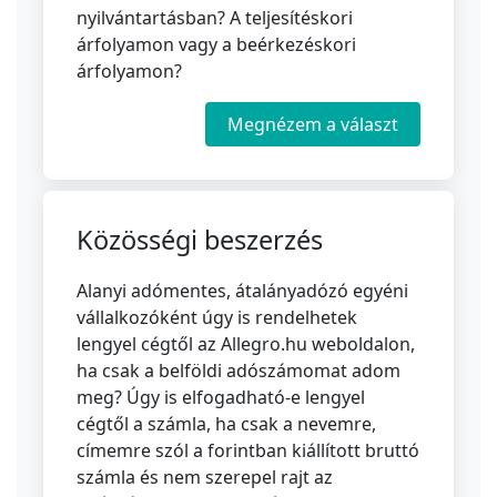
nyilvántartásban? A teljesítéskori
árfolyamon vagy a beérkezéskori
árfolyamon?
Megnézem a választ
Közösségi beszerzés
Alanyi adómentes, átalányadózó egyéni
vállalkozóként úgy is rendelhetek
lengyel cégtől az Allegro.hu weboldalon,
ha csak a belföldi adószámomat adom
meg? Úgy is elfogadható-e lengyel
cégtől a számla, ha csak a nevemre,
címemre szól a forintban kiállított bruttó
számla és nem szerepel rajt az