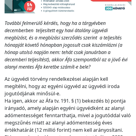
További felmerülő kérdés, hogy ha a tárgyévben
decemberben teljesített egy havi átalány ügyvédi
megbízást, és a megbízási szerződés szerint a teljesítés
hónapját követő hónapban jogosult csak kiszámlázni (a
hónap utolsó napján nem: tehát csak januárban a
decemberi teljesítést), akkor Áfa szempontból az a jövő évi
alanyi mentes Áfa keretbe számít-e bele?
Az ügyvédi törvény rendelkezései alapján kell
megítélni, hogy az egyéni ügyvéd az ügyvédi iroda
jogutódjának minősül-e.
Ha igen, akkor az Áfa tv. 191. § (1) bekezdés b) pontja
irányadó, amely alapján egyéni ügyvédként az alanyi
adómentességet fenntarthatja, mivel a jogutóddal való
megszűnés miatt az alanyi adómentesség éves
értékhatárát (12 millió forint) nem kell arányosítani.