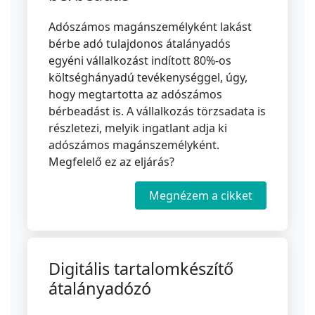
Adószámos magánszemélyként lakást
bérbe adó tulajdonos átalányadós
egyéni vállalkozást indított 80%-os
költséghányadú tevékenységgel, úgy,
hogy megtartotta az adószámos
bérbeadást is. A vállalkozás törzsadata is
részletezi, melyik ingatlant adja ki
adószámos magánszemélyként.
Megfelelő ez az eljárás?
Megnézem a cikket
Digitális tartalomkészítő
átalányadózó