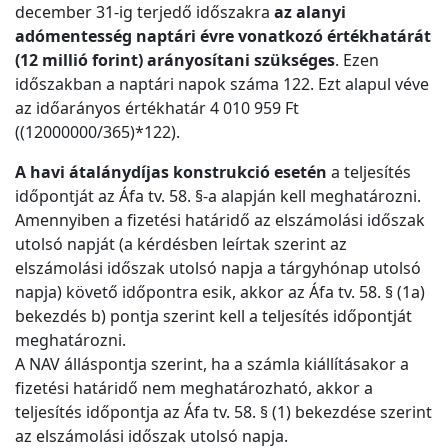
december 31-ig terjedő időszakra
az alanyi
adómentesség naptári évre vonatkozó értékhatárát
(12 millió forint) arányosítani szükséges
. Ezen
időszakban a naptári napok száma 122. Ezt alapul véve
az időarányos értékhatár 4 010 959 Ft
((12000000/365)*122).
A havi átalánydíjas konstrukció esetén
a teljesítés
időpontját az Áfa tv. 58. §-a alapján kell meghatározni.
Amennyiben a fizetési határidő az elszámolási időszak
utolsó napját (a kérdésben leírtak szerint az
elszámolási időszak utolsó napja a tárgyhónap utolsó
napja) követő időpontra esik, akkor az Áfa tv. 58. § (1a)
bekezdés b) pontja szerint kell a teljesítés időpontját
meghatározni.
A NAV álláspontja szerint, ha a számla kiállításakor a
fizetési határidő nem meghatározható, akkor a
teljesítés időpontja az Áfa tv. 58. § (1) bekezdése szerint
az elszámolási időszak utolsó napja.