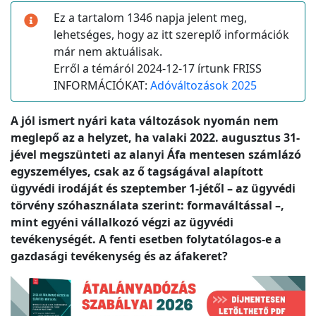
Ez a tartalom 1346 napja jelent meg,
lehetséges, hogy az itt szereplő információk
már nem aktuálisak.
Erről a témáról 2024-12-17 írtunk FRISS
INFORMÁCIÓKAT:
Adóváltozások 2025
A jól ismert nyári kata változások nyomán nem
meglepő az a helyzet, ha valaki 2022. augusztus 31-
jével megszünteti az alanyi Áfa mentesen számlázó
egyszemélyes, csak az ő tagságával alapított
ügyvédi irodáját és szeptember 1-jétől – az ügyvédi
törvény szóhasználata szerint: formaváltással –,
mint egyéni vállalkozó végzi az ügyvédi
tevékenységét. A fenti esetben folytatólagos-e a
gazdasági tevékenység és az áfakeret?