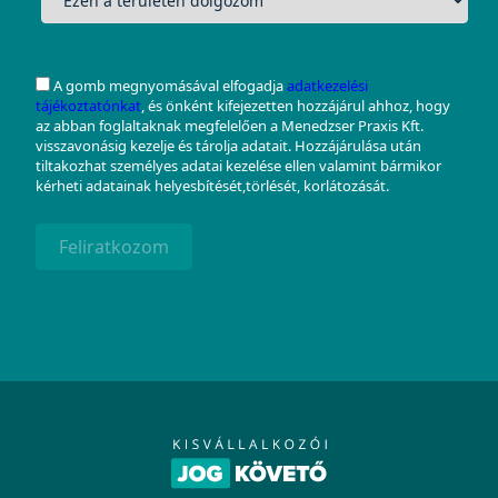
A gomb megnyomásával elfogadja
adatkezelési
tájékoztatónkat
, és önként kifejezetten hozzájárul ahhoz, hogy
az abban foglaltaknak megfelelően a Menedzser Praxis Kft.
visszavonásig kezelje és tárolja adatait. Hozzájárulása után
tiltakozhat személyes adatai kezelése ellen valamint bármikor
kérheti adatainak helyesbítését,törlését, korlátozását.
Feliratkozom