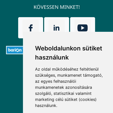
KÖVESSEN MINKET!
Weboldalunkon sütiket
használunk
ELÉRHETŐSÉGEK
Az oldal működéséhez feltétlenül
szükséges, munkamenet támogató,
+36 1 880 7600
az egyes felhasználói
info@mprx.hu
munkamenetek azonosítására
szolgáló, statisztikai valamint
marketing célú sütiket (cookies)
használunk.